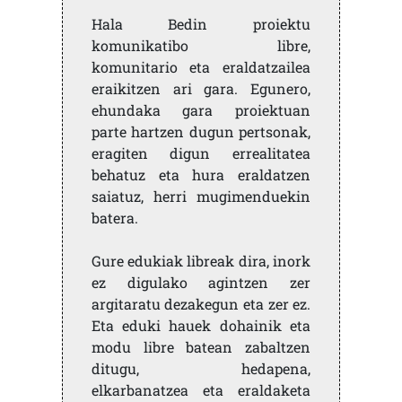
Hala Bedin proiektu
komunikatibo libre,
komunitario eta eraldatzailea
eraikitzen ari gara. Egunero,
ehundaka gara proiektuan
parte hartzen dugun pertsonak,
eragiten digun errealitatea
behatuz eta hura eraldatzen
saiatuz, herri mugimenduekin
batera.
Gure edukiak libreak dira, inork
ez digulako agintzen zer
argitaratu dezakegun eta zer ez.
Eta eduki hauek dohainik eta
modu libre batean zabaltzen
ditugu, hedapena,
elkarbanatzea eta eraldaketa