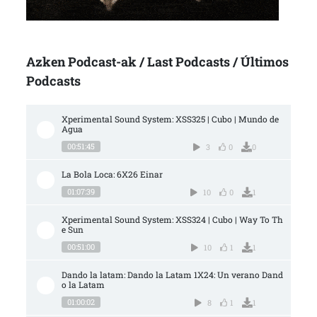
Azken Podcast-ak / Last Podcasts / Últimos
Podcasts
Xperimental Sound System: XSS325 | Cubo | Mundo de 
Agua
00:51:45
3
0
0
La Bola Loca: 6X26 Einar
01:07:39
10
0
1
Xperimental Sound System: XSS324 | Cubo | Way To Th
e Sun
00:51:00
10
1
1
Dando la latam: Dando la Latam 1X24: Un verano Dand
o la Latam
01:00:02
8
1
1