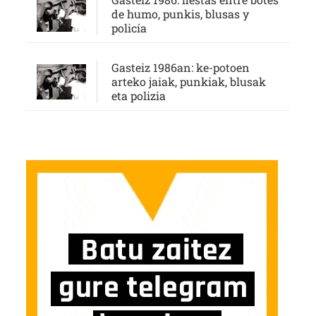
de humo, punkis, blusas y
policía
Gasteiz 1986an: ke-potoen
arteko jaiak, punkiak, blusak
eta polizia