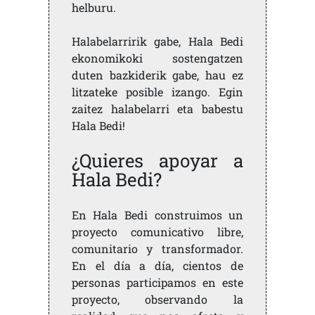
helburu.
Halabelarririk gabe, Hala Bedi
ekonomikoki sostengatzen
duten bazkiderik gabe, hau ez
litzateke posible izango. Egin
zaitez halabelarri eta babestu
Hala Bedi!
¿Quieres apoyar a
Hala Bedi?
En Hala Bedi construimos un
proyecto comunicativo libre,
comunitario y transformador.
En el día a día, cientos de
personas participamos en este
proyecto, observando la