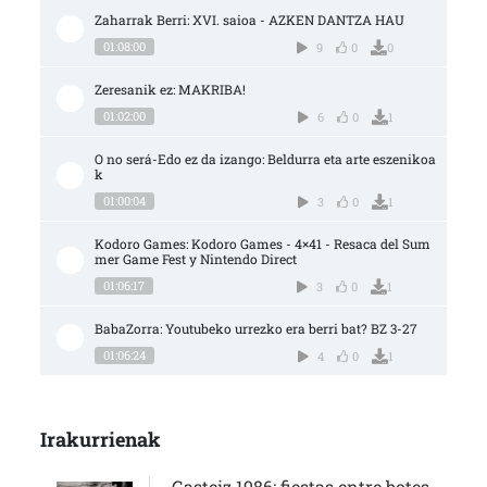
Zaharrak Berri: XVI. saioa - AZKEN DANTZA HAU
01:08:00
9
0
0
Zeresanik ez: MAKRIBA!
01:02:00
6
0
1
O no será-Edo ez da izango: Beldurra eta arte eszenikoa
k
01:00:04
3
0
1
Kodoro Games: Kodoro Games - 4×41 - Resaca del Sum
mer Game Fest y Nintendo Direct
01:06:17
3
0
1
BabaZorra: Youtubeko urrezko era berri bat? BZ 3-27
01:06:24
4
0
1
Irakurrienak
Gasteiz 1986: fiestas entre botes