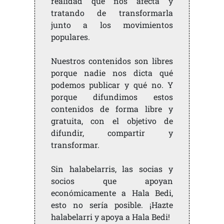
realidad que nos afecta y
tratando de transformarla
junto a los movimientos
populares.
Nuestros contenidos son libres
porque nadie nos dicta qué
podemos publicar y qué no. Y
porque difundimos estos
contenidos de forma libre y
gratuita, con el objetivo de
difundir, compartir y
transformar.
Sin halabelarris, las socias y
socios que apoyan
económicamente a Hala Bedi,
esto no sería posible. ¡Hazte
halabelarri y apoya a Hala Bedi!