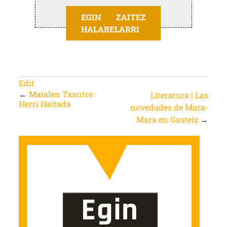
EGIN ZAITEZ
HALABELARRI
Edit
←
Maialen Txantre ·
Literatura | Las
Herri Haitada
novedades de Mara-
Mara en Gasteiz
→