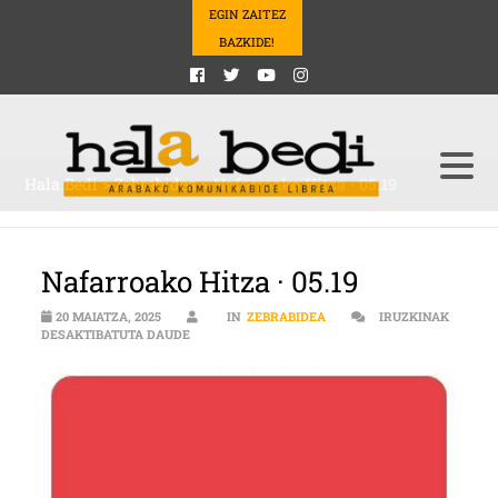
EGIN ZAITEZ
BAZKIDE!
Hala Bedi
>
Zebrabidea
>
Nafarroako Hitza · 05.19
Nafarroako Hitza · 05.19
20 MAIATZA, 2025
IN
ZEBRABIDEA
IRUZKINAK
NAFARROAKO HITZA · 05.19 SARRERAN
DESAKTIBATUTA DAUDE