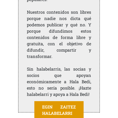
Nuestros contenidos son libres
porque nadie nos dicta qué
podemos publicar y qué no. Y
porque difundimos estos
contenidos de forma libre y
gratuita, con el objetivo de
difundir, compartir y
transformar.
Sin halabelarris, las socias y
socios que apoyan
económicamente a Hala Bedi,
esto no sería posible. ¡Hazte
halabelarri y apoya a Hala Bedi!
EGIN ZAITEZ
HALABELARRI