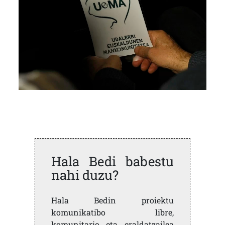
Hala Bedi babestu
nahi duzu?
Hala Bedin proiektu
komunikatibo libre,
komunitario eta eraldatzailea