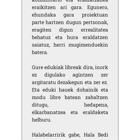
eraikitzen ari gara. Egunero,
ehundaka gara proiektuan
parte hartzen dugun pertsonak,
eragiten digun errealitatea
behatuz eta hura eraldatzen
saiatuz, herri mugimenduekin
batera.
Gure edukiak libreak dira, inork
ez digulako agintzen zer
argitaratu dezakegun eta zer ez.
Eta eduki hauek dohainik eta
modu libre batean zabaltzen
ditugu, hedapena,
elkarbanatzea eta eraldaketa
helburu.
Halabelarririk gabe, Hala Bedi