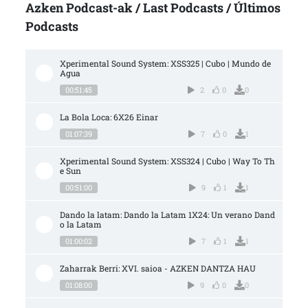
Azken Podcast-ak / Last Podcasts / Últimos
Podcasts
Xperimental Sound System: XSS325 | Cubo | Mundo de 
Agua
00:51:45
2
0
0
La Bola Loca: 6X26 Einar
01:07:39
7
0
1
Xperimental Sound System: XSS324 | Cubo | Way To Th
e Sun
00:51:00
9
1
1
Dando la latam: Dando la Latam 1X24: Un verano Dand
o la Latam
01:00:02
7
1
1
Zaharrak Berri: XVI. saioa - AZKEN DANTZA HAU
01:08:00
9
0
0