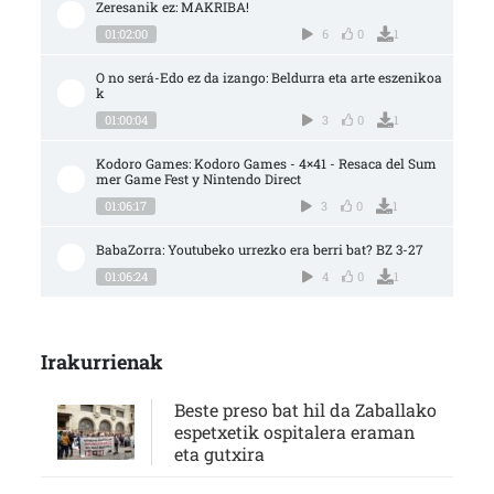
Zeresanik ez: MAKRIBA!
01:02:00
6
0
1
O no será-Edo ez da izango: Beldurra eta arte eszenikoa
k
01:00:04
3
0
1
Kodoro Games: Kodoro Games - 4×41 - Resaca del Sum
mer Game Fest y Nintendo Direct
01:06:17
3
0
1
BabaZorra: Youtubeko urrezko era berri bat? BZ 3-27
01:06:24
4
0
1
Irakurrienak
Beste preso bat hil da Zaballako
espetxetik ospitalera eraman
eta gutxira