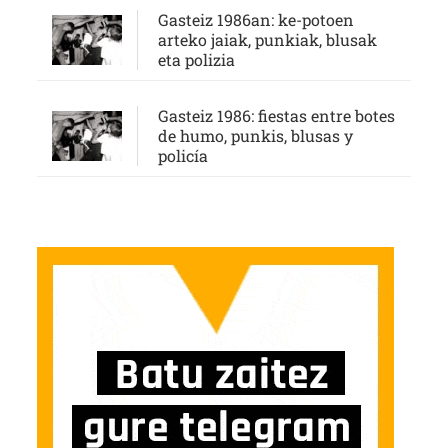
Gasteiz 1986an: ke-potoen
arteko jaiak, punkiak, blusak
eta polizia
Gasteiz 1986: fiestas entre botes
de humo, punkis, blusas y
policía