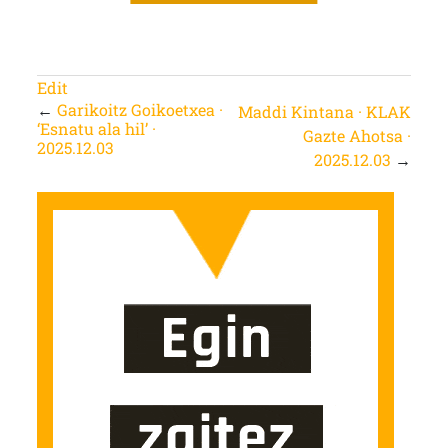
Edit
←
Garikoitz Goikoetxea ·
Maddi Kintana · KLAK
‘Esnatu ala hil’ ·
Gazte Ahotsa ·
2025.12.03
2025.12.03
→