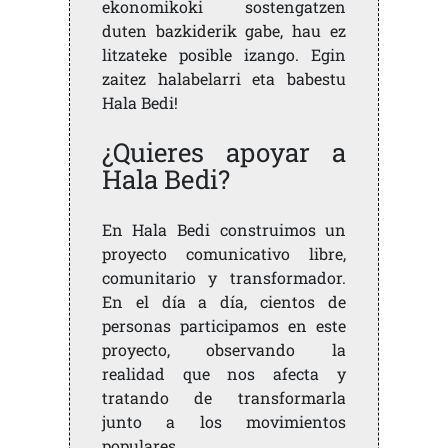
ekonomikoki sostengatzen
duten bazkiderik gabe, hau ez
litzateke posible izango. Egin
zaitez halabelarri eta babestu
Hala Bedi!
¿Quieres apoyar a
Hala Bedi?
En Hala Bedi construimos un
proyecto comunicativo libre,
comunitario y transformador.
En el día a día, cientos de
personas participamos en este
proyecto, observando la
realidad que nos afecta y
tratando de transformarla
junto a los movimientos
populares.