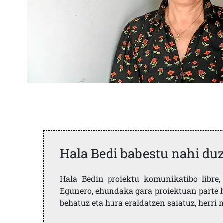
Hala Bedi babestu nahi du
Hala Bedin proiektu komunikatibo libre, 
Egunero, ehundaka gara proiektuan parte h
behatuz eta hura eraldatzen saiatuz, herr