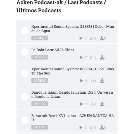
Azken Podcast-ak / Last Podcasts /
Últimos Podcasts
Xperimental Sound System: XSS325 | Cubo | Mun
do de Agua
00:51:45
2
0
0
La Bola Loca: 6X26 Einar
01:07:39
7
0
1
Xperimental Sound System: XSS324 | Cubo | Way 
To The Sun
00:51:00
9
1
1
Dando la latam: Dando la Latam 1X24: Un veran
o Dando la Latam
01:00:02
7
1
1
Zaharrak Berri: XVI. saioa - AZKEN DANTZA HA
U
01:08:00
9
0
0