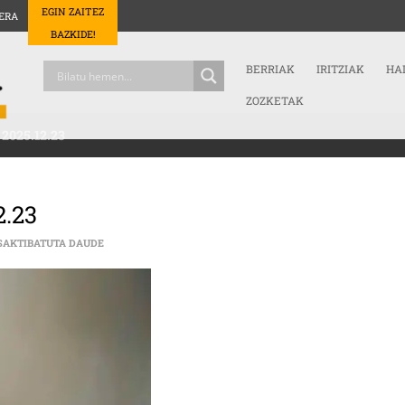
EGIN ZAITEZ
ERA
BAZKIDE!
BERRIAK
IRITZIAK
HA
ZOZKETAK
 2025.12.23
2.23
LORE ERRIONDO · GABONAK · 2025.12.23 SARRERAN
SAKTIBATUTA DAUDE