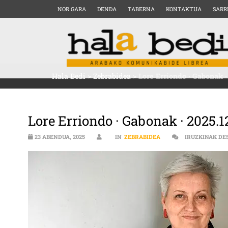
NOR GARA
DENDA
TABERNA
KONTAKTUA
SARR
Hala Bedi
>
Zebrabidea
>
Lore Erriondo · Gabonak ·
Lore Erriondo · Gabonak · 2025.1
23 ABENDUA, 2025
IN
ZEBRABIDEA
IRUZKINAK DE