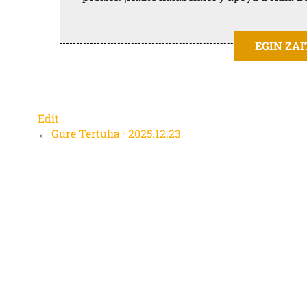
EGIN ZA
Edit
←
Gure Tertulia · 2025.12.23