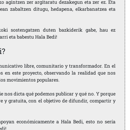
ko agintzen zer argitaratu dezakegun eta zer ez. Eta
ean zabaltzen ditugu, hedapena, elkarbanatzea eta
koki sostengatzen duten bazkiderik gabe, hau ez
larri eta babestu Hala Bedi!
i?
nicativo libre, comunitario y transformador. En el
os en este proyecto, observando la realidad que nos
 los movimientos populares.
ie nos dicta qué podemos publicar y qué no. Y porque
 y gratuita, con el objetivo de difundir, compartir y
e apoyan económicamente a Hala Bedi, esto no sería
edi!