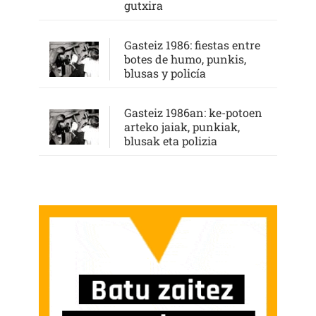
gutxira
Gasteiz 1986: fiestas entre
botes de humo, punkis,
blusas y policía
Gasteiz 1986an: ke-potoen
arteko jaiak, punkiak,
blusak eta polizia