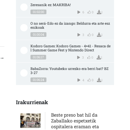
Zeresanik ez: MAKRIBA!
01:02:00
6
0
1
O no será-Edo ez da izango: Beldurra eta arte esz
enikoak
01:00:04
3
0
1
Kodoro Games: Kodoro Games - 4×41 - Resaca de
l Summer Game Fest y Nintendo Direct
→
01:06:17
3
0
1
BabaZorra: Youtubeko urrezko era berri bat? BZ 
3-27
01:06:24
4
0
1
Irakurrienak
Beste preso bat hil da
Zaballako espetxetik
ospitalera eraman eta