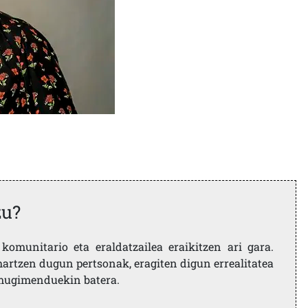
zu?
komunitario eta eraldatzailea eraikitzen ari gara.
artzen dugun pertsonak, eragiten digun errealitatea
i mugimenduekin batera.