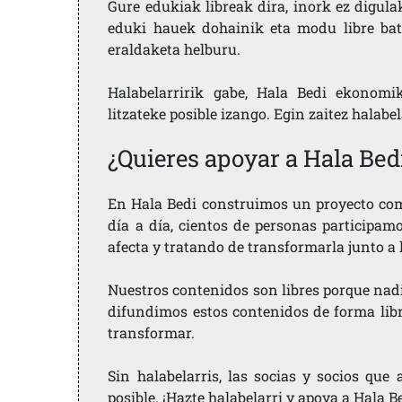
Gure edukiak libreak dira, inork ez digula
eduki hauek dohainik eta modu libre bat
eraldaketa helburu.
Halabelarririk gabe, Hala Bedi ekonomi
litzateke posible izango. Egin zaitez halabe
¿Quieres apoyar a Hala Bed
En Hala Bedi construimos un proyecto comu
día a día, cientos de personas participam
afecta y tratando de transformarla junto a
Nuestros contenidos son libres porque nad
difundimos estos contenidos de forma libre
transformar.
Sin halabelarris, las socias y socios qu
posible. ¡Hazte halabelarri y apoya a Hala B