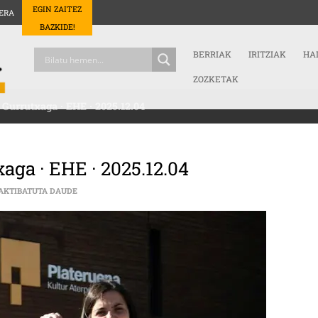
EGIN ZAITEZ
ERA
BAZKIDE!
BERRIAK
IRITZIAK
HA
ZOZKETAK
a Gurrutxaga · EHE · 2025.12.04
txaga · EHE · 2025.12.04
IRAIA DE LA TORRE ETA INTZA GURRUTXAGA · EHE · 2025.12
AKTIBATUTA DAUDE