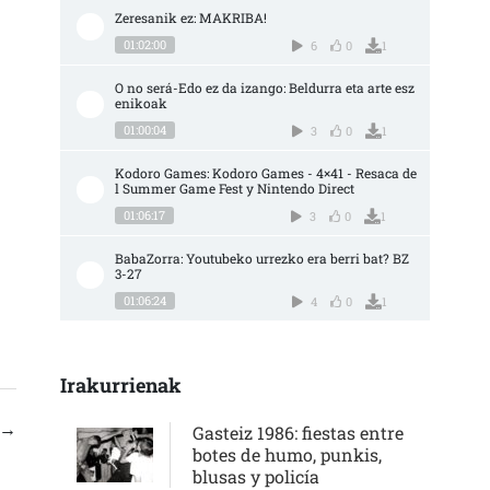
Zeresanik ez: MAKRIBA!
01:02:00
6
0
1
O no será-Edo ez da izango: Beldurra eta arte esz
enikoak
01:00:04
3
0
1
Kodoro Games: Kodoro Games - 4×41 - Resaca de
l Summer Game Fest y Nintendo Direct
01:06:17
3
0
1
BabaZorra: Youtubeko urrezko era berri bat? BZ 
3-27
01:06:24
4
0
1
Irakurrienak
→
Gasteiz 1986: fiestas entre
botes de humo, punkis,
blusas y policía