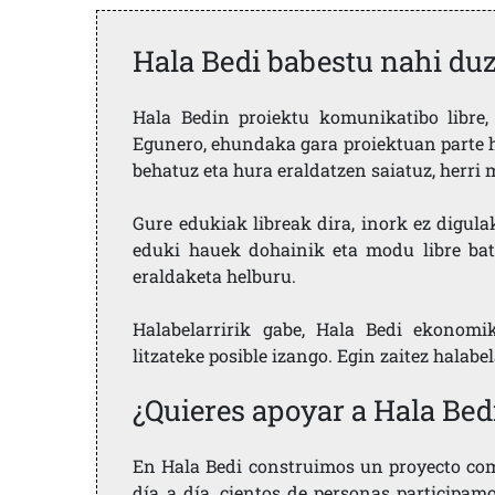
Hala Bedi babestu nahi du
Hala Bedin proiektu komunikatibo libre, 
Egunero, ehundaka gara proiektuan parte h
behatuz eta hura eraldatzen saiatuz, herr
Gure edukiak libreak dira, inork ez digula
eduki hauek dohainik eta modu libre bat
eraldaketa helburu.
Halabelarririk gabe, Hala Bedi ekonomi
litzateke posible izango. Egin zaitez halabe
¿Quieres apoyar a Hala Bed
En Hala Bedi construimos un proyecto comu
día a día, cientos de personas participam