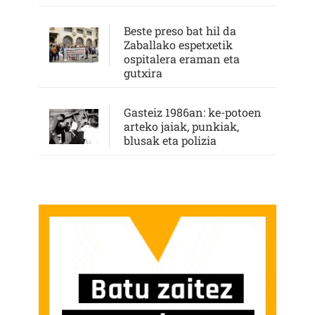
Beste preso bat hil da
Zaballako espetxetik
ospitalera eraman eta
gutxira
Gasteiz 1986an: ke-potoen
arteko jaiak, punkiak,
blusak eta polizia