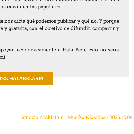
 los movimientos populares.
ie nos dicta qué podemos publicar y qué no. Y porque
 y gratuita, con el objetivo de difundir, compartir y
e apoyan económicamente a Hala Bedi, esto no sería
edi!
ITEZ HALABELARRI
Ignazio Arakistain · Musika Klasikoa · 2025.12.04