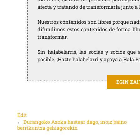
afecta y tratando de transformarla junto a
Nuestros contenidos son libres porque nad
difundimos estos contenidos de forma libre
transformar.
Sin halabelarris, las socias y socios qu
posible. ¡Hazte halabelarri y apoya a Hala B
EGIN ZA
Edit
←
Durangoko Azoka hastear dago, inoiz baino
berrikuntza gehiagorekin