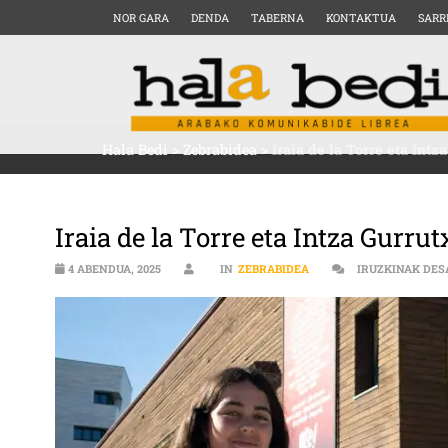
NOR GARA
DENDA
TABERNA
KONTAKTUA
SARR
Hala Bedi
>
Zebrabidea
>
Iraia de la Torre eta Intz
Iraia de la Torre eta Intza Gurru
4 ABENDUA, 2025
IN
ZEBRABIDEA
IRUZKINAK DES