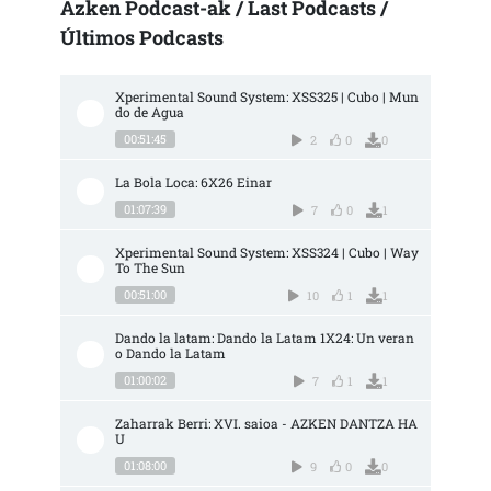
Azken Podcast-ak / Last Podcasts /
Últimos Podcasts
Xperimental Sound System: XSS325 | Cubo | Mun
do de Agua
00:51:45
2
0
0
La Bola Loca: 6X26 Einar
01:07:39
7
0
1
Xperimental Sound System: XSS324 | Cubo | Way 
To The Sun
00:51:00
10
1
1
Dando la latam: Dando la Latam 1X24: Un veran
o Dando la Latam
01:00:02
7
1
1
Zaharrak Berri: XVI. saioa - AZKEN DANTZA HA
U
01:08:00
9
0
0