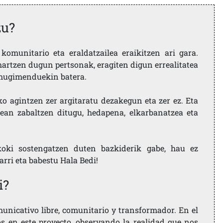
zu?
komunitario eta eraldatzailea eraikitzen ari gara.
artzen dugun pertsonak, eragiten digun errealitatea
i mugimenduekin batera.
ko agintzen zer argitaratu dezakegun eta zer ez. Eta
ean zabaltzen ditugu, hedapena, elkarbanatzea eta
koki sostengatzen duten bazkiderik gabe, hau ez
larri eta babestu Hala Bedi!
i?
nicativo libre, comunitario y transformador. En el
os en este proyecto, observando la realidad que nos