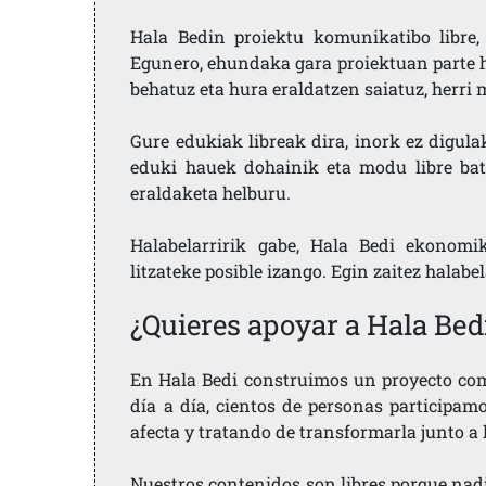
Hala Bedin proiektu komunikatibo libre, 
Egunero, ehundaka gara proiektuan parte h
behatuz eta hura eraldatzen saiatuz, herr
Gure edukiak libreak dira, inork ez digula
eduki hauek dohainik eta modu libre bat
eraldaketa helburu.
Halabelarririk gabe, Hala Bedi ekonomi
litzateke posible izango. Egin zaitez halabe
¿Quieres apoyar a Hala Bed
En Hala Bedi construimos un proyecto comu
día a día, cientos de personas participam
afecta y tratando de transformarla junto a
Nuestros contenidos son libres porque nad