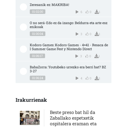
Zeresanik ez: MAKRIBA!
01:02:00
6
0
1
O no será-Edo ez da izango: Beldurra eta arte esz
enikoak
01:00:04
3
0
1
Kodoro Games: Kodoro Games - 4×41 - Resaca de
l Summer Game Fest y Nintendo Direct
01:06:17
3
0
1
BabaZorra: Youtubeko urrezko era berri bat? BZ 
3-27
01:06:24
4
0
1
Irakurrienak
Beste preso bat hil da
Zaballako espetxetik
ospitalera eraman eta