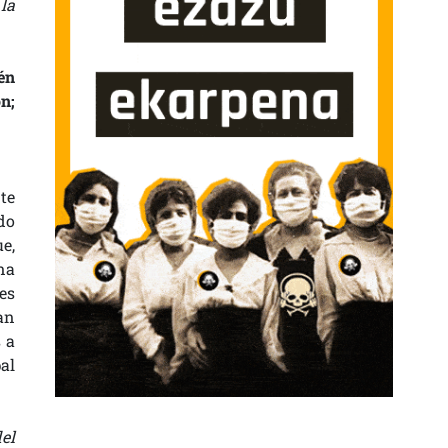
la
én
n;
te
do
e,
na
es
an
 a
al
del