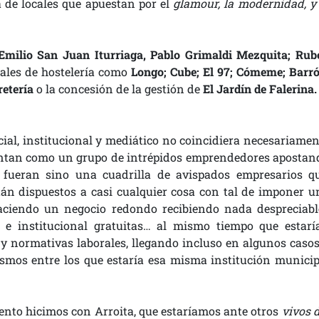
 de locales que apuestan por el
glamour, la modernidad, y 
Emilio San Juan Iturriaga, Pablo Grimaldi Mezquita; Rub
ocales de hostelería como
Longo; Cube; El 97; Cómeme; Barró
retería
o la concesión de la gestión de
El Jardín de Falerina.
icial, institucional y mediático no coincidiera necesariamen
esentan como un grupo de intrépidos emprendedores apostan
o fueran sino una cuadrilla de avispados empresarios qu
n dispuestos a casi cualquier cosa con tal de imponer u
aciendo un negocio redondo recibiendo nada despreciabl
 e institucional gratuitas… al mismo tiempo que estarí
 y normativas laborales, llegando incluso en algunos casos
mos entre los que estaría esa misma institución municip
mento hicimos con Arroita, que estaríamos ante otros
vivos 