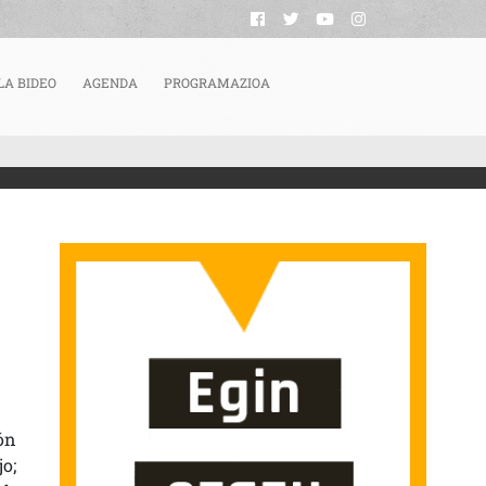
LA BIDEO
AGENDA
PROGRAMAZIOA
N
ón
o;