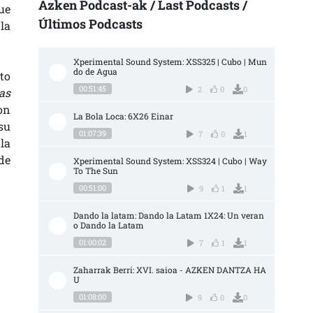
Azken Podcast-ak / Last Podcasts /
ue
Últimos Podcasts
la
Xperimental Sound System: XSS325 | Cubo | Mun
do de Agua
to
00:51:45
2
0
0
as
on
La Bola Loca: 6X26 Einar
su
01:07:39
7
0
1
la
de
Xperimental Sound System: XSS324 | Cubo | Way 
To The Sun
00:51:00
9
1
1
Dando la latam: Dando la Latam 1X24: Un veran
o Dando la Latam
01:00:02
7
1
1
Zaharrak Berri: XVI. saioa - AZKEN DANTZA HA
U
01:08:00
9
0
0