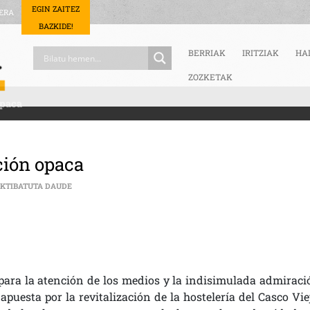
EGIN ZAITEZ
ERA
BAZKIDE!
BERRIAK
IRITZIAK
HA
ZOZKETAK
opaca
ción opaca
HOSTELEROS VIVILLOS Y ADMINISTRACIÓN OPACA SARRERA
AKTIBATUTA DAUDE
para la atención de los medios y la indisimulada admiraci
uesta por la revitalización de la hostelería del Casco Viej