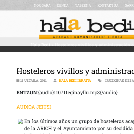
NOR GARA
DENDA
TABERNA
KONTAKTUA
SARR
Hala Bedi
>
Hosteleros vivillos y administración 
Hosteleros vivillos y administra
11 UZTAILA, 2011
HALA BEDI IRRATIA
IRUZKINAK DES
ENTZUN
:{audio}110711eginayllu.mp3{/audio}
AUDIOA JEITSI
En los últimos años un grupo de hosteleros aca
de la ARICH y el Ayuntamiento por su decidida ap