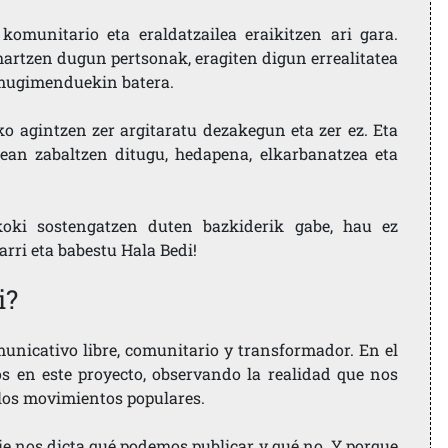
komunitario eta eraldatzailea eraikitzen ari gara.
artzen dugun pertsonak, eragiten digun errealitatea
i mugimenduekin batera.
ko agintzen zer argitaratu dezakegun eta zer ez. Eta
ean zabaltzen ditugu, hedapena, elkarbanatzea eta
koki sostengatzen duten bazkiderik gabe, hau ez
larri eta babestu Hala Bedi!
i?
nicativo libre, comunitario y transformador. En el
os en este proyecto, observando la realidad que nos
 los movimientos populares.
ie nos dicta qué podemos publicar y qué no. Y porque