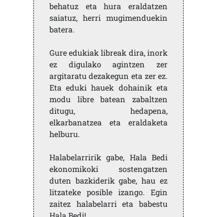
behatuz eta hura eraldatzen
saiatuz, herri mugimenduekin
batera.
Gure edukiak libreak dira, inork
ez digulako agintzen zer
argitaratu dezakegun eta zer ez.
Eta eduki hauek dohainik eta
modu libre batean zabaltzen
ditugu, hedapena,
elkarbanatzea eta eraldaketa
helburu.
Halabelarririk gabe, Hala Bedi
ekonomikoki sostengatzen
duten bazkiderik gabe, hau ez
litzateke posible izango. Egin
zaitez halabelarri eta babestu
Hala Bedi!