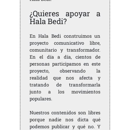
¿Quieres apoyar a
Hala Bedi?
En Hala Bedi construimos un
proyecto comunicativo libre,
comunitario y transformador.
En el día a día, cientos de
personas participamos en este
proyecto, observando la
realidad que nos afecta y
tratando de transformarla
junto a los movimientos
populares.
Nuestros contenidos son libres
porque nadie nos dicta qué
podemos publicar y qué no. Y