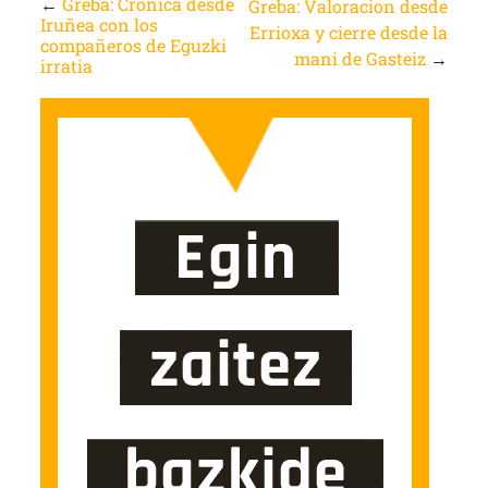
←
Greba: Cronica desde
Greba: Valoracion desde
Iruñea con los
Errioxa y cierre desde la
compañeros de Eguzki
mani de Gasteiz
→
irratia