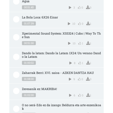
Agua
00:51:45
3
0
0
La Bola Loca: 6X26 Einar
01:07:39
10
0
1
Xperimental Sound System: XSS324 | Cubo | Way To Th
e Sun
00:51:00
10
1
1
Dando la latam: Dando la Latam 1X24: Un verano Dand
o la Latam
01:00:02
8
1
1
Zaharrak Berri: XVI. saioa - AZKEN DANTZA HAU
01:08:00
9
0
0
Zeresanik ez: MAKRIBA!
01:02:00
6
0
1
O no será-Edo ez da izango: Beldurra eta arte eszenikoa
k