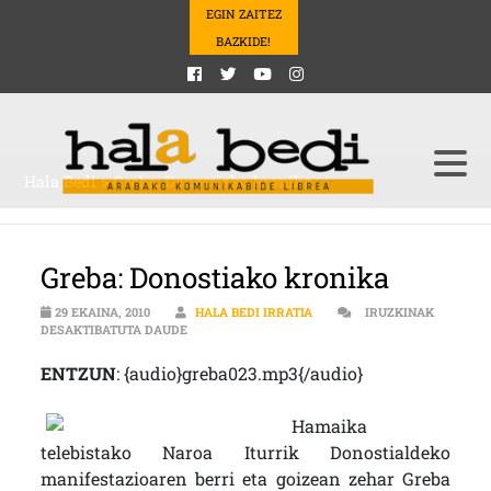
EGIN ZAITEZ
BAZKIDE!
Hala Bedi
>
Greba: Donostiako kronika
Greba: Donostiako kronika
29 EKAINA, 2010
HALA BEDI IRRATIA
IRUZKINAK
GREBA: DONOSTIAKO KRONIKA SARRERAN
DESAKTIBATUTA DAUDE
ENTZUN
: {audio}greba023.mp3{/audio}
Hamaika
telebistako Naroa Iturrik Donostialdeko
manifestazioaren berri eta goizean zehar Greba