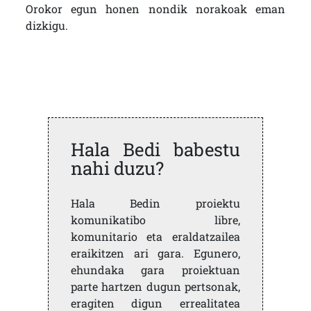
Orokor egun honen nondik norakoak eman
dizkigu.
Hala Bedi babestu
nahi duzu?
Hala Bedin proiektu
komunikatibo libre,
komunitario eta eraldatzailea
eraikitzen ari gara. Egunero,
ehundaka gara proiektuan
parte hartzen dugun pertsonak,
eragiten digun errealitatea