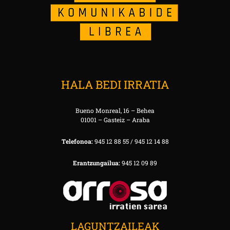
HALA BEDI IRRATIA
Bueno Monreal, 16 – Behea
01001 – Gasteiz – Araba
Telefonoa:
945 12 88 55 / 945 12 14 88
Erantzungailua:
945 12 09 89
LAGUNTZAILEAK