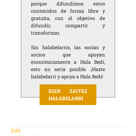
porque difundimos estos
contenidos de forma libre y
gratuita, con el objetivo de
difundir, compartir y
transformar.
Sin halabelarris, las socias y
socios que apoyan
económicamente a Hala Bedi,
esto no sería posible. ¡Hazte
halabelarri y apoya a Hala Bedi!
EGIN ZAITEZ
HALABELARRI
Edit