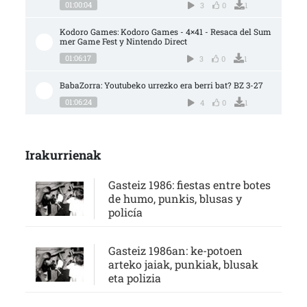
01:00:04
3
0
1
Kodoro Games: Kodoro Games - 4×41 - Resaca del Sum
mer Game Fest y Nintendo Direct
01:06:17
3
0
1
BabaZorra: Youtubeko urrezko era berri bat? BZ 3-27
01:06:24
4
0
1
Irakurrienak
Gasteiz 1986: fiestas entre botes
de humo, punkis, blusas y
policía
Gasteiz 1986an: ke-potoen
arteko jaiak, punkiak, blusak
eta polizia