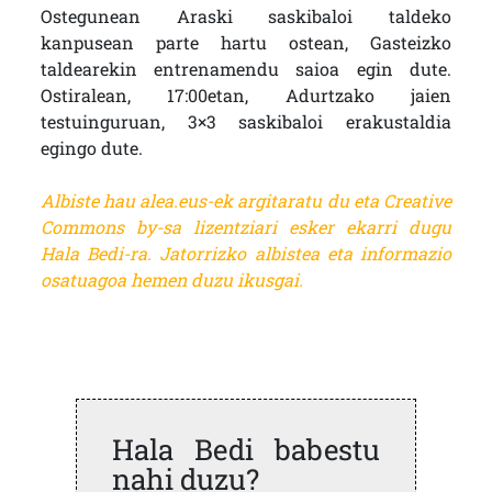
Ostegunean Araski saskibaloi taldeko
kanpusean parte hartu ostean, Gasteizko
taldearekin entrenamendu saioa egin dute.
Ostiralean, 17:00etan, Adurtzako jaien
testuinguruan, 3×3 saskibaloi erakustaldia
egingo dute.
Albiste hau alea.eus-ek argitaratu du eta Creative
Commons by-sa lizentziari esker ekarri dugu
Hala Bedi-ra. Jatorrizko albistea eta informazio
osatuagoa
hemen duzu ikusgai.
Hala Bedi babestu
nahi duzu?