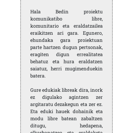
Hala Bedin proiektu
komunikatibo libre,
komunitario eta eraldatzailea
eraikitzen ari gara. Egunero,
ehundaka gara proiektuan
parte hartzen dugun pertsonak,
eragiten digun errealitatea
behatuz eta hura eraldatzen
saiatuz, herri mugimenduekin
batera.
Gure edukiak libreak dira, inork
ez digulako agintzen zer
argitaratu dezakegun eta zer ez.
Eta eduki hauek dohainik eta
modu libre batean zabaltzen
ditugu, hedapena,
elkarbanatzea eta eraldaketa