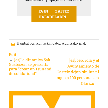
EGIN ZAITEZ
HALABELARRI
Hainbat berrikuntzekin datoz Adurtzako jaiak
Edit
←
[:es]La dinámica 5ak
[:es]Iberdrola y el
Gasteizen se presenta
Ayuntamiento de
para “crear un tsunami
Gasteiz dejan sin luz ni
de solidaridad”
agua a 100 personas en
Olarizu
→