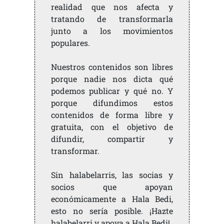
realidad que nos afecta y
tratando de transformarla
junto a los movimientos
populares.
Nuestros contenidos son libres
porque nadie nos dicta qué
podemos publicar y qué no. Y
porque difundimos estos
contenidos de forma libre y
gratuita, con el objetivo de
difundir, compartir y
transformar.
Sin halabelarris, las socias y
socios que apoyan
económicamente a Hala Bedi,
esto no sería posible. ¡Hazte
halabelarri y apoya a Hala Bedi!