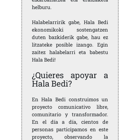
helburu.
Halabelarririk gabe, Hala Bedi
ekonomikoki sostengatzen
duten bazkiderik gabe, hau ez
litzateke posible izango. Egin
zaitez halabelarri eta babestu
Hala Bedi!
¿Quieres apoyar a
Hala Bedi?
En Hala Bedi construimos un
proyecto comunicativo libre,
comunitario y transformador.
En el día a día, cientos de
personas participamos en este
proyecto, observando la