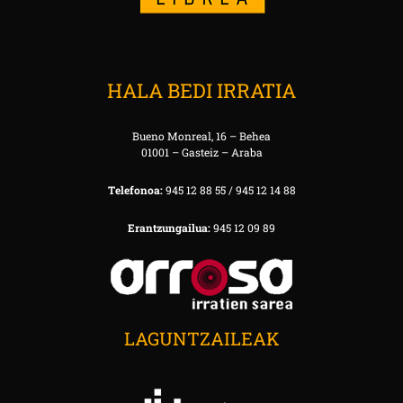
HALA BEDI IRRATIA
Bueno Monreal, 16 – Behea
01001 – Gasteiz – Araba
Telefonoa:
945 12 88 55 / 945 12 14 88
Erantzungailua:
945 12 09 89
LAGUNTZAILEAK