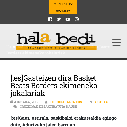
EGIN ZAITEZ
BAZKIDE!
Hala Bedi
>
Besteak
>
[:es]Gasteizen dira Basket Beats
Borders ekimeneko jokalariak
[:es]Gasteizen dira Basket
Beats Borders ekimeneko
jokalariak
4 UZTAILA, 2019
THROUGH ALEA.EUS
IN
BESTEAK
[:ES]GASTEIZEN DIRA BASKET
IRUZKINAK DESAKTIBATUTA DAUDE
[:es]Gaur, ostirala, saskibaloi erakustaldia egingo
dute, Adurtzako jaien barruan.