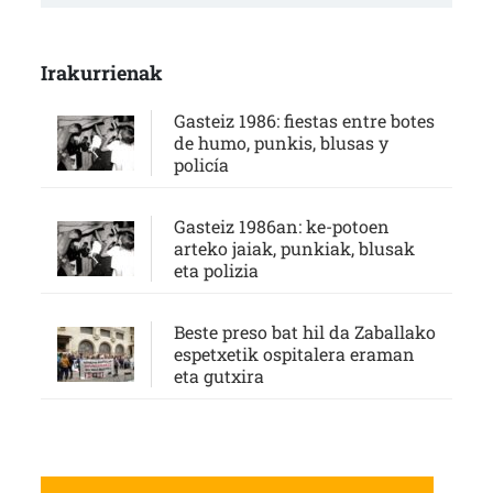
Irakurrienak
Gasteiz 1986: fiestas entre botes
de humo, punkis, blusas y
policía
Gasteiz 1986an: ke-potoen
arteko jaiak, punkiak, blusak
eta polizia
Beste preso bat hil da Zaballako
espetxetik ospitalera eraman
eta gutxira