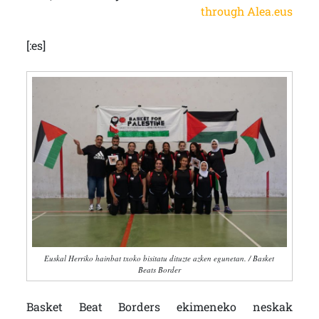
through Alea.eus
[:es]
Euskal Herriko hainbat txoko bisitatu dituzte azken egunetan. / Basket
Beats Border
Basket Beat Borders ekimeneko neskak