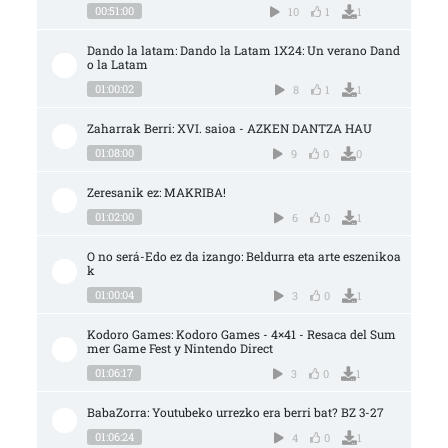
00:51:00
10
1
1
Dando la latam: Dando la Latam 1X24: Un verano Dand
o la Latam
01:00:02
8
1
1
Zaharrak Berri: XVI. saioa - AZKEN DANTZA HAU
01:08:00
9
0
0
Zeresanik ez: MAKRIBA!
01:02:00
6
0
1
O no será-Edo ez da izango: Beldurra eta arte eszenikoa
k
01:00:04
3
0
1
Kodoro Games: Kodoro Games - 4×41 - Resaca del Sum
mer Game Fest y Nintendo Direct
01:06:17
3
0
1
BabaZorra: Youtubeko urrezko era berri bat? BZ 3-27
01:06:24
4
0
1