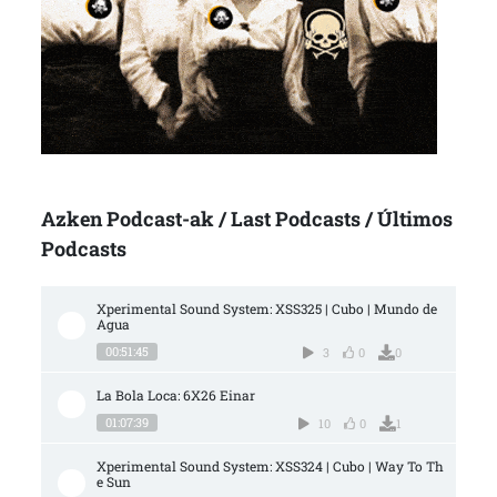
Azken Podcast-ak / Last Podcasts / Últimos
Podcasts
Xperimental Sound System: XSS325 | Cubo | Mundo de 
Agua
00:51:45
3
0
0
La Bola Loca: 6X26 Einar
01:07:39
10
0
1
Xperimental Sound System: XSS324 | Cubo | Way To Th
e Sun