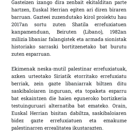
Gasteizen izango dira zenbait ekitalditan parte
hartzen, Euskal Herrian egiten ari diren biraren
barruan. Gazteei zuzendutako kirol proiektu hau
2017an sortu zuten Shatila errefuxiatuen
kanpamenduan, Beiruten (Libano), 1982an
milizia libaniar falangistek eta armada sionistak
historiako sarraski bortitzenetako bat burutu
zuten esparruan.
Ekimenak neska-mutil palestinar errefuxiatuak,
azken urteotako Siriatik etorritako errefuxiatu
berriak, zein gazte libaniarrak biltzen ditu
saskibaloiaren inguruan, eta topaketa esparru
bat eskaintzen die haien eguneroko bortizkeria
testuinguruari alternatiba bat emateko. Orain,
Euskal Herrian bisitan dabiltza, saskibaloiaren
bidez gazte errefuxiatuen eta emakume
palestinarren errealitatea ikustarazten.