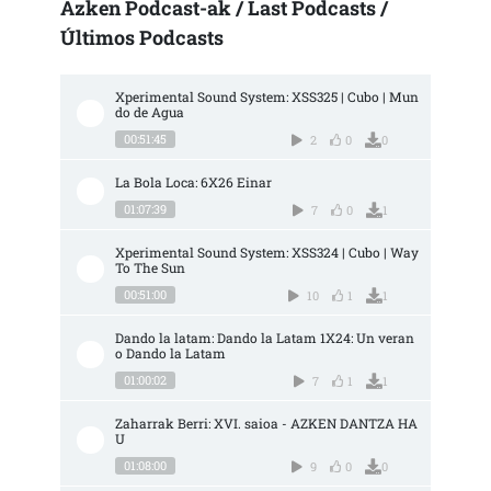
Azken Podcast-ak / Last Podcasts /
Últimos Podcasts
Xperimental Sound System: XSS325 | Cubo | Mun
do de Agua
00:51:45
2
0
0
La Bola Loca: 6X26 Einar
01:07:39
7
0
1
Xperimental Sound System: XSS324 | Cubo | Way 
To The Sun
00:51:00
10
1
1
Dando la latam: Dando la Latam 1X24: Un veran
o Dando la Latam
01:00:02
7
1
1
Zaharrak Berri: XVI. saioa - AZKEN DANTZA HA
U
01:08:00
9
0
0