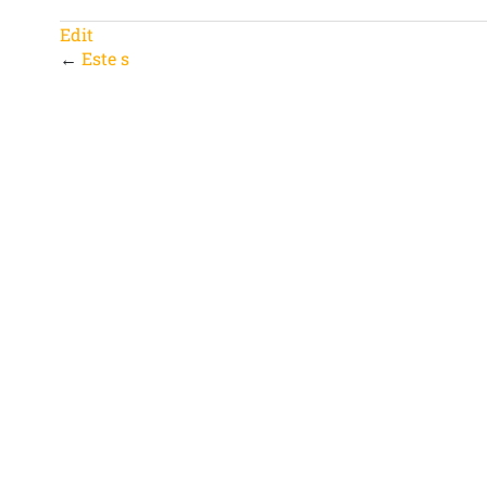
Edit
←
Este s