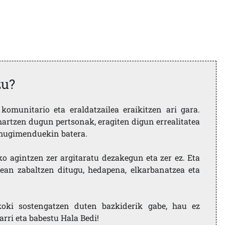
zu?
komunitario eta eraldatzailea eraikitzen ari gara.
artzen dugun pertsonak, eragiten digun errealitatea
i mugimenduekin batera.
ko agintzen zer argitaratu dezakegun eta zer ez. Eta
ean zabaltzen ditugu, hedapena, elkarbanatzea eta
koki sostengatzen duten bazkiderik gabe, hau ez
larri eta babestu Hala Bedi!