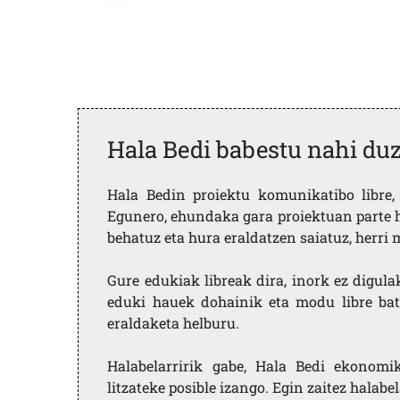
Hala Bedi babestu nahi du
Hala Bedin proiektu komunikatibo libre, 
Egunero, ehundaka gara proiektuan parte h
behatuz eta hura eraldatzen saiatuz, herr
Gure edukiak libreak dira, inork ez digula
eduki hauek dohainik eta modu libre bat
eraldaketa helburu.
Halabelarririk gabe, Hala Bedi ekonomi
litzateke posible izango. Egin zaitez halabe