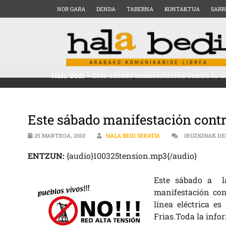
NOR GARA
DENDA
TABERNA
KONTAKTUA
SARR
Hala Bedi
>
Este sábado manifestación contra la au
Este sábado manifestación contra
25 MARTXOA, 2010
HALA BEDI IRRATIA
IRUZKINAK D
ENTZUN:
{audio}100325tension.mp3{/audio}
Este sábado a la
manifestación con
línea eléctrica es
Frias.Toda la info