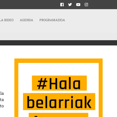
LA BIDEO
AGENDA
PROGRAMAZIOA
 ALTA TENSIÓN SARRERAN
la
ta
to