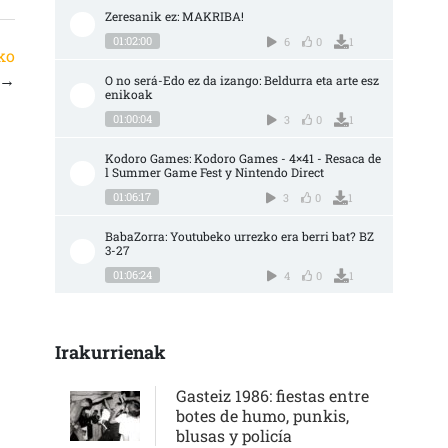
Zeresanik ez: MAKRIBA!
01:02:00
6
0
1
ko
→
O no será-Edo ez da izango: Beldurra eta arte esz
enikoak
01:00:04
3
0
1
Kodoro Games: Kodoro Games - 4×41 - Resaca de
l Summer Game Fest y Nintendo Direct
01:06:17
3
0
1
BabaZorra: Youtubeko urrezko era berri bat? BZ 
3-27
01:06:24
4
0
1
Irakurrienak
Gasteiz 1986: fiestas entre
botes de humo, punkis,
blusas y policía