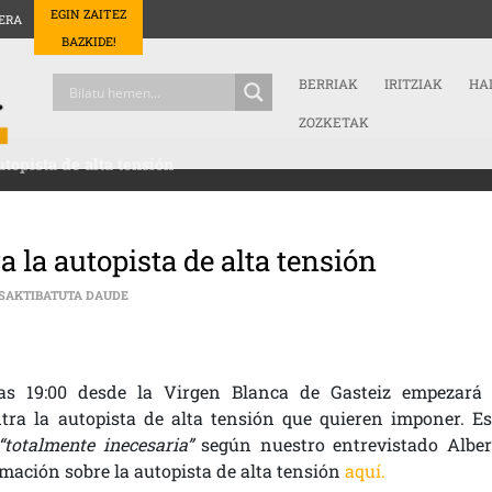
EGIN ZAITEZ
ERA
BAZKIDE!
BERRIAK
IRITZIAK
HA
ZOZKETAK
topista de alta tensión
 la autopista de alta tensión
ESTE SÁBADO MANIFESTACIÓN CONTRA LA AUTOPISTA DE
ESAKTIBATUTA DAUDE
s 19:00 desde la Virgen Blanca de Gasteiz empezará 
tra la autopista de alta tensión que quieren imponer. Es
“totalmente inecesaria”
según nuestro entrevistado Alber
rmación sobre la autopista de alta tensión
aquí.