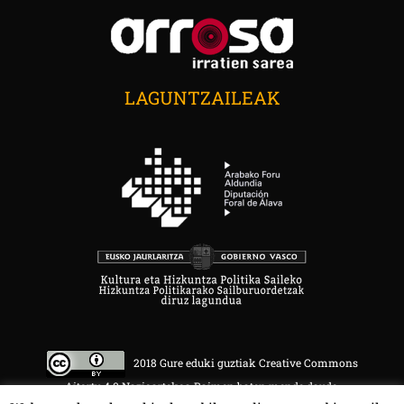
LAGUNTZAILEAK
2018 Gure eduki guztiak Creative Commons
Aitortu 4.0 Nazioartekoa Baimen baten mende daude.