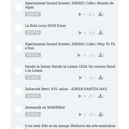
Xperimental Sound System: XSS325 | Cubo | Mundo de 
Agua
00:51:45
3
0
0
La Bola Loca: 6X26 Einar
01:07:39
8
0
1
Xperimental Sound System: XSS324 | Cubo | Way To Th
e Sun
00:51:00
10
1
1
Dando la latam: Dando la Latam 1X24: Un verano Dand
o la Latam
01:00:02
7
1
1
Zaharrak Berri: XVI. saioa - AZKEN DANTZA HAU
01:08:00
9
0
0
Zeresanik ez: MAKRIBA!
01:02:00
6
0
1
O no será-Edo ez da izango: Beldurra eta arte eszenikoa