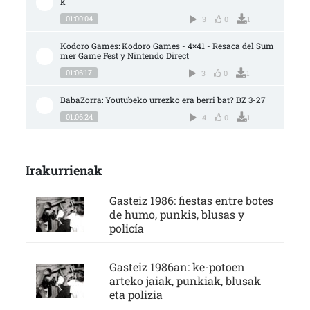
k
01:00:04
3
0
1
Kodoro Games: Kodoro Games - 4×41 - Resaca del Sum
mer Game Fest y Nintendo Direct
01:06:17
3
0
1
BabaZorra: Youtubeko urrezko era berri bat? BZ 3-27
01:06:24
4
0
1
Irakurrienak
Gasteiz 1986: fiestas entre botes
de humo, punkis, blusas y
policía
Gasteiz 1986an: ke-potoen
arteko jaiak, punkiak, blusak
eta polizia