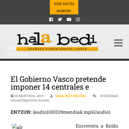
EGIN ZAITEZ
BAZKIDE!
Hala Bedi
>
El Gobierno Vasco pretende imponer 14
centrales e
El Gobierno Vasco pretende
imponer 14 centrales e
30 MARTXOA, 2010
HALA BEDI IRRATIA
IRUZKINAK
EL GOBIERNO VASCO PRETENDE IMPONER 14 CEN
DESAKTIBATUTA DAUDE
ENTZUN:
{audio}100329mendiak.mp3{/audio}
Entrevista a Koldo