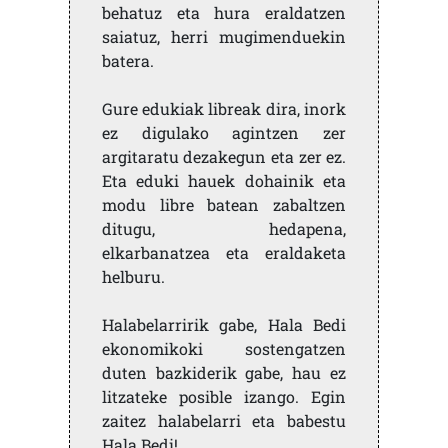
behatuz eta hura eraldatzen
saiatuz, herri mugimenduekin
batera.
Gure edukiak libreak dira, inork
ez digulako agintzen zer
argitaratu dezakegun eta zer ez.
Eta eduki hauek dohainik eta
modu libre batean zabaltzen
ditugu, hedapena,
elkarbanatzea eta eraldaketa
helburu.
Halabelarririk gabe, Hala Bedi
ekonomikoki sostengatzen
duten bazkiderik gabe, hau ez
litzateke posible izango. Egin
zaitez halabelarri eta babestu
Hala Bedi!