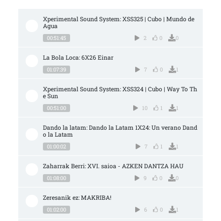
Xperimental Sound System: XSS325 | Cubo | Mundo de 
Agua
00:51:45
2
0
0
La Bola Loca: 6X26 Einar
01:07:39
7
0
1
Xperimental Sound System: XSS324 | Cubo | Way To Th
e Sun
00:51:00
10
1
1
Dando la latam: Dando la Latam 1X24: Un verano Dand
o la Latam
01:00:02
7
1
1
Zaharrak Berri: XVI. saioa - AZKEN DANTZA HAU
01:08:00
9
0
0
Zeresanik ez: MAKRIBA!
01:02:00
6
0
1