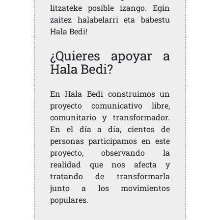
litzateke posible izango. Egin
zaitez halabelarri eta babestu
Hala Bedi!
¿Quieres apoyar a
Hala Bedi?
En Hala Bedi construimos un
proyecto comunicativo libre,
comunitario y transformador.
En el día a día, cientos de
personas participamos en este
proyecto, observando la
realidad que nos afecta y
tratando de transformarla
junto a los movimientos
populares.