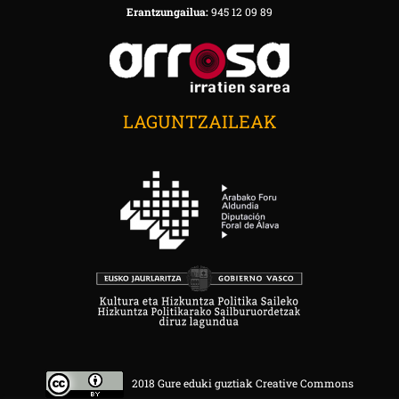
Erantzungailua:
945 12 09 89
LAGUNTZAILEAK
2018 Gure eduki guztiak Creative Commons