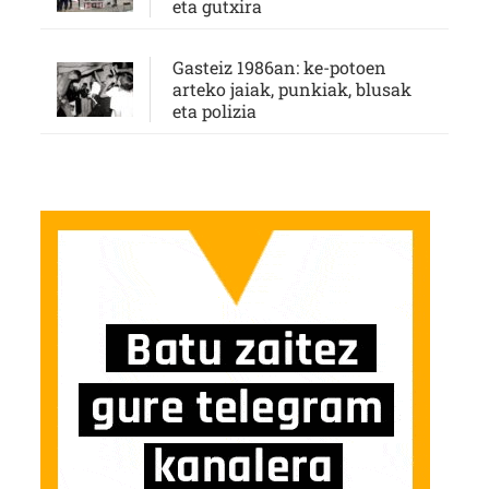
eta gutxira
Gasteiz 1986an: ke-potoen
arteko jaiak, punkiak, blusak
eta polizia