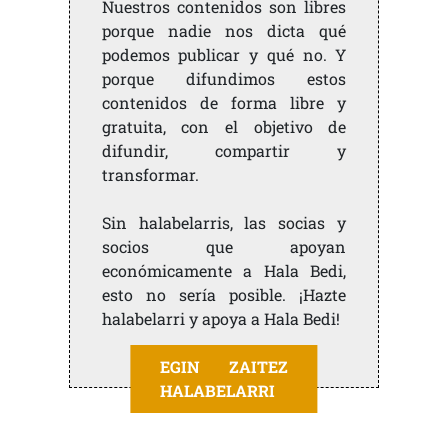
Nuestros contenidos son libres
porque nadie nos dicta qué
podemos publicar y qué no. Y
porque difundimos estos
contenidos de forma libre y
gratuita, con el objetivo de
difundir, compartir y
transformar.
Sin halabelarris, las socias y
socios que apoyan
económicamente a Hala Bedi,
esto no sería posible. ¡Hazte
halabelarri y apoya a Hala Bedi!
EGIN ZAITEZ
HALABELARRI