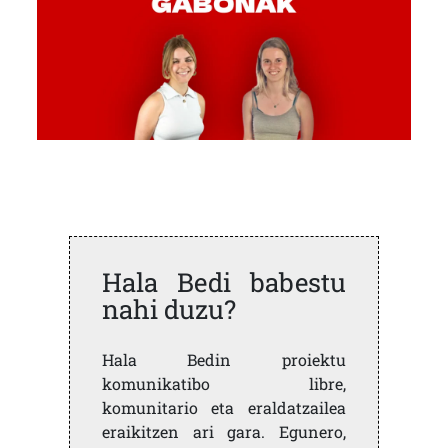
Hala Bedi babestu
nahi duzu?
Hala Bedin proiektu
komunikatibo libre,
komunitario eta eraldatzailea
eraikitzen ari gara. Egunero,