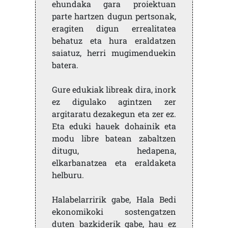
ehundaka gara proiektuan
parte hartzen dugun pertsonak,
eragiten digun errealitatea
behatuz eta hura eraldatzen
saiatuz, herri mugimenduekin
batera.
Gure edukiak libreak dira, inork
ez digulako agintzen zer
argitaratu dezakegun eta zer ez.
Eta eduki hauek dohainik eta
modu libre batean zabaltzen
ditugu, hedapena,
elkarbanatzea eta eraldaketa
helburu.
Halabelarririk gabe, Hala Bedi
ekonomikoki sostengatzen
duten bazkiderik gabe, hau ez