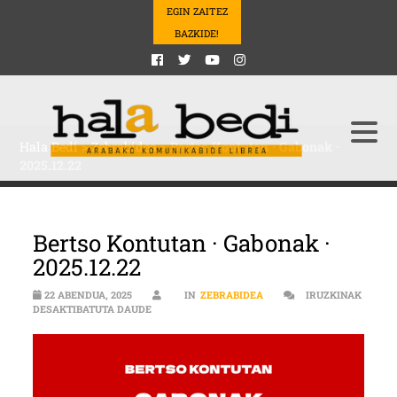
EGIN ZAITEZ
BAZKIDE!
Hala Bedi
>
Zebrabidea
>
Bertso Kontutan · Gabonak ·
2025.12.22
Bertso Kontutan · Gabonak ·
2025.12.22
22 ABENDUA, 2025
IN
ZEBRABIDEA
IRUZKINAK
BERTSO KONTUTAN · GABONAK · 2025.12.22 SARR
DESAKTIBATUTA DAUDE