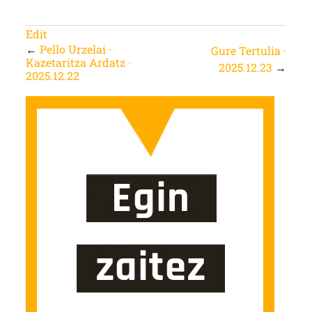
Edit
←
Pello Urzelai ·
Gure Tertulia ·
Kazetaritza Ardatz ·
2025.12.23
→
2025.12.22