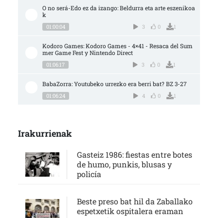
O no será-Edo ez da izango: Beldurra eta arte eszenikoa
k
01:00:04
3
0
1
Kodoro Games: Kodoro Games - 4×41 - Resaca del Sum
mer Game Fest y Nintendo Direct
01:06:17
3
0
1
BabaZorra: Youtubeko urrezko era berri bat? BZ 3-27
01:06:24
4
0
1
Irakurrienak
Gasteiz 1986: fiestas entre botes
de humo, punkis, blusas y
policía
Beste preso bat hil da Zaballako
espetxetik ospitalera eraman