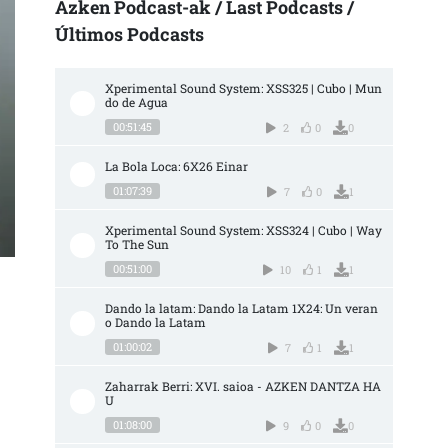
Azken Podcast-ak / Last Podcasts /
Últimos Podcasts
Xperimental Sound System: XSS325 | Cubo | Mun
do de Agua
00:51:45
2
0
0
La Bola Loca: 6X26 Einar
01:07:39
7
0
1
Xperimental Sound System: XSS324 | Cubo | Way 
To The Sun
00:51:00
10
1
1
Dando la latam: Dando la Latam 1X24: Un veran
o Dando la Latam
01:00:02
7
1
1
Zaharrak Berri: XVI. saioa - AZKEN DANTZA HA
U
01:08:00
9
0
0