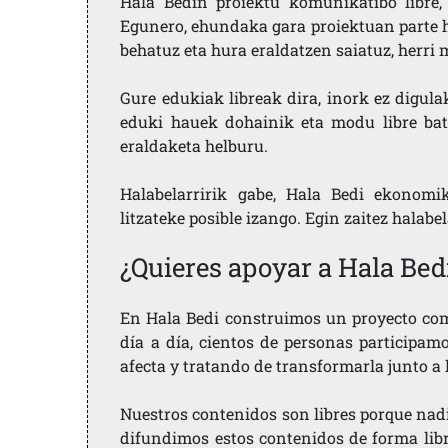
Hala Bedin proiektu komunikatibo libre, 
Egunero, ehundaka gara proiektuan parte h
behatuz eta hura eraldatzen saiatuz, herr
Gure edukiak libreak dira, inork ez digula
eduki hauek dohainik eta modu libre bat
eraldaketa helburu.
Halabelarririk gabe, Hala Bedi ekonomi
litzateke posible izango. Egin zaitez halabe
¿Quieres apoyar a Hala Bed
En Hala Bedi construimos un proyecto comu
día a día, cientos de personas participam
afecta y tratando de transformarla junto a
Nuestros contenidos son libres porque nad
difundimos estos contenidos de forma libre