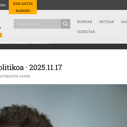
EGIN ZAITEZ
ERA
BAZKIDE!
BERRIAK
IRITZIAK
HA
ZOZKETAK
zio Politikoa · 2025.11.17
tikoa · 2025.11.17
ANER ANSORENA · KOMUNIKAZIO POLITIKOA · 2025.11.17 SA
AKTIBATUTA DAUDE