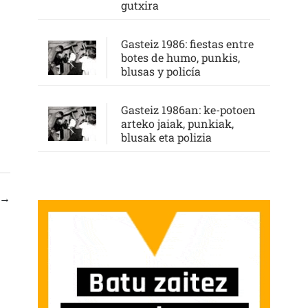
gutxira
Gasteiz 1986: fiestas entre
botes de humo, punkis,
blusas y policía
Gasteiz 1986an: ke-potoen
arteko jaiak, punkiak,
blusak eta polizia
→