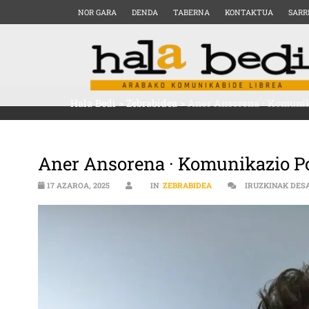
NOR GARA
DENDA
TABERNA
KONTAKTUA
SARR
Hala Bedi
>
Zebrabidea
>
Aner Ansorena · Komunika
Aner Ansorena · Komunikazio Poli
17 AZAROA, 2025
IN
ZEBRABIDEA
IRUZKINAK DES