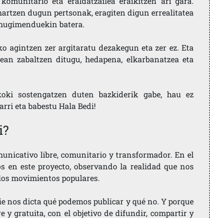
komunitario eta eraldatzailea eraikitzen ari gara.
artzen dugun pertsonak, eragiten digun errealitatea
i mugimenduekin batera.
ko agintzen zer argitaratu dezakegun eta zer ez. Eta
ean zabaltzen ditugu, hedapena, elkarbanatzea eta
koki sostengatzen duten bazkiderik gabe, hau ez
larri eta babestu Hala Bedi!
i?
nicativo libre, comunitario y transformador. En el
os en este proyecto, observando la realidad que nos
 los movimientos populares.
ie nos dicta qué podemos publicar y qué no. Y porque
 y gratuita, con el objetivo de difundir, compartir y