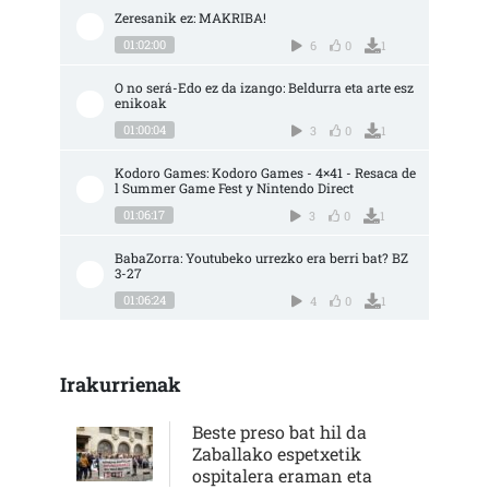
Zeresanik ez: MAKRIBA!
01:02:00
6
0
1
O no será-Edo ez da izango: Beldurra eta arte esz
enikoak
01:00:04
3
0
1
Kodoro Games: Kodoro Games - 4×41 - Resaca de
l Summer Game Fest y Nintendo Direct
01:06:17
3
0
1
BabaZorra: Youtubeko urrezko era berri bat? BZ 
3-27
01:06:24
4
0
1
Irakurrienak
Beste preso bat hil da
Zaballako espetxetik
ospitalera eraman eta