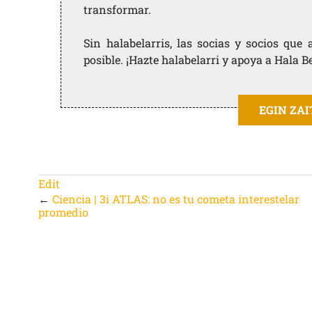
transformar.
Sin halabelarris, las socias y socios qu
posible. ¡Hazte halabelarri y apoya a Hala B
EGIN ZA
Edit
←
Ciencia | 3i ATLAS: no es tu cometa interestelar
promedio