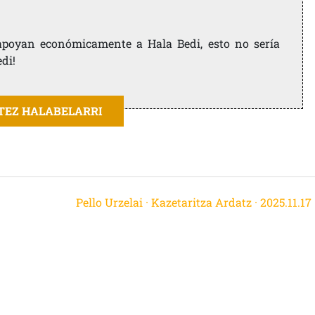
e apoyan económicamente a Hala Bedi, esto no sería
edi!
ITEZ HALABELARRI
Pello Urzelai · Kazetaritza Ardatz · 2025.11.17