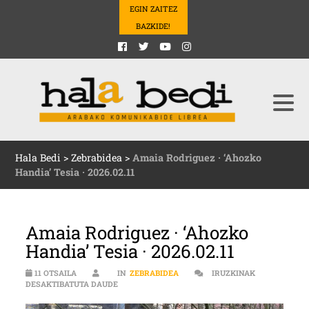
EGIN ZAITEZ
BAZKIDE!
Hala Bedi
>
Zebrabidea
>
Amaia Rodriguez · ‘Ahozko
Handia’ Tesia · 2026.02.11
Amaia Rodriguez · ‘Ahozko
Handia’ Tesia · 2026.02.11
11 OTSAILA
IN
ZEBRABIDEA
IRUZKINAK
AMAIA RODRIGUEZ · ‘AHOZKO HANDIA’ TESIA · 202
DESAKTIBATUTA DAUDE