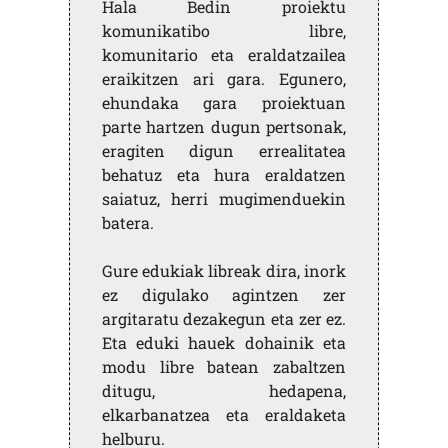
Hala Bedin proiektu
komunikatibo libre,
komunitario eta eraldatzailea
eraikitzen ari gara. Egunero,
ehundaka gara proiektuan
parte hartzen dugun pertsonak,
eragiten digun errealitatea
behatuz eta hura eraldatzen
saiatuz, herri mugimenduekin
batera.
Gure edukiak libreak dira, inork
ez digulako agintzen zer
argitaratu dezakegun eta zer ez.
Eta eduki hauek dohainik eta
modu libre batean zabaltzen
ditugu, hedapena,
elkarbanatzea eta eraldaketa
helburu.