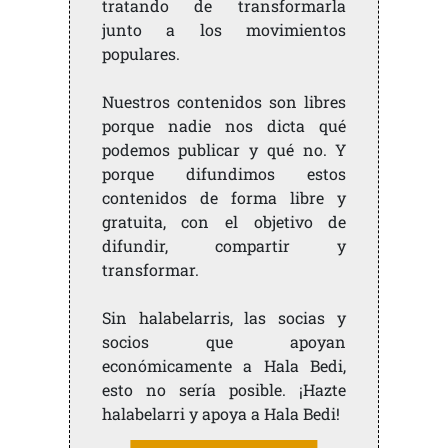
tratando de transformarla
junto a los movimientos
populares.
Nuestros contenidos son libres
porque nadie nos dicta qué
podemos publicar y qué no. Y
porque difundimos estos
contenidos de forma libre y
gratuita, con el objetivo de
difundir, compartir y
transformar.
Sin halabelarris, las socias y
socios que apoyan
económicamente a Hala Bedi,
esto no sería posible. ¡Hazte
halabelarri y apoya a Hala Bedi!