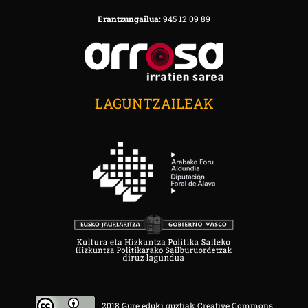
Erantzungailua:
945 12 09 89
LAGUNTZAILEAK
2018 Gure eduki guztiak Creative Commons