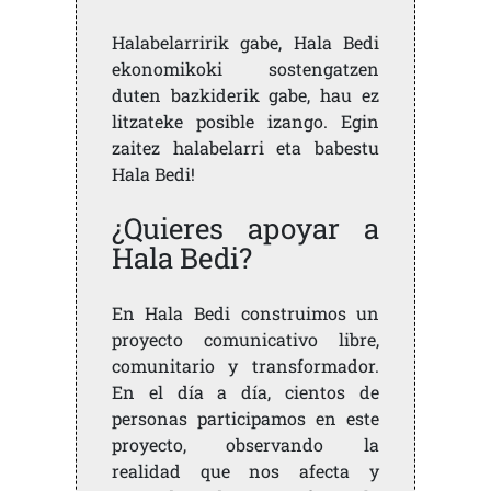
Halabelarririk gabe, Hala Bedi
ekonomikoki sostengatzen
duten bazkiderik gabe, hau ez
litzateke posible izango. Egin
zaitez halabelarri eta babestu
Hala Bedi!
¿Quieres apoyar a
Hala Bedi?
En Hala Bedi construimos un
proyecto comunicativo libre,
comunitario y transformador.
En el día a día, cientos de
personas participamos en este
proyecto, observando la
realidad que nos afecta y