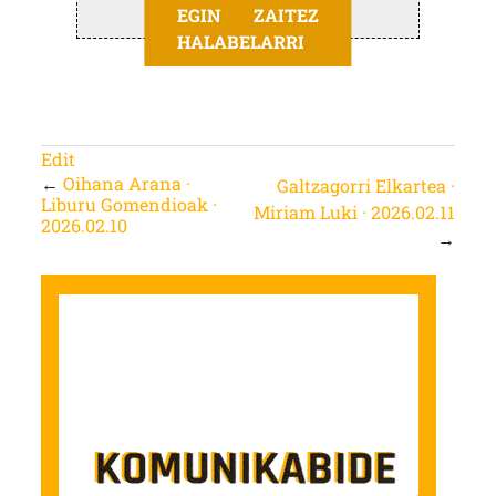
EGIN ZAITEZ
HALABELARRI
Edit
←
Oihana Arana ·
Galtzagorri Elkartea ·
Liburu Gomendioak ·
Miriam Luki · 2026.02.11
2026.02.10
→