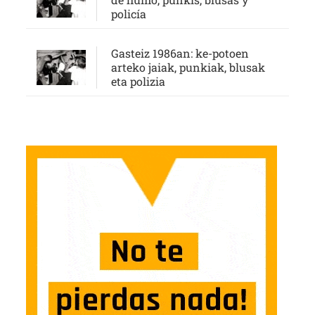
policía
Gasteiz 1986an: ke-potoen
arteko jaiak, punkiak, blusak
eta polizia