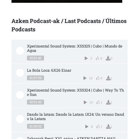
Azken Podcast-ak / Last Podcasts / Últimos
Podcasts
Xperimental Sound System: XSS325 | Cubo | Mundo de 
Agua
00:51:45
3
0
0
La Bola Loca: 6X26 Einar
01:07:39
10
0
1
Xperimental Sound System: XSS324 | Cubo | Way To Th
e Sun
00:51:00
10
1
1
Dando la latam: Dando la Latam 1X24: Un verano Dand
o la Latam
01:00:02
8
1
1
Zaharrak Berri: XVI. saioa - AZKEN DANTZA HAU