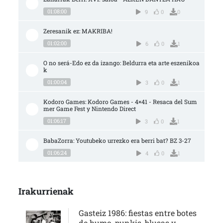
01:08:00
9
0
0
Zeresanik ez: MAKRIBA!
01:02:00
6
0
1
O no será-Edo ez da izango: Beldurra eta arte eszenikoa
k
01:00:04
3
0
1
Kodoro Games: Kodoro Games - 4×41 - Resaca del Sum
mer Game Fest y Nintendo Direct
01:06:17
3
0
1
BabaZorra: Youtubeko urrezko era berri bat? BZ 3-27
01:06:24
4
0
1
Irakurrienak
Gasteiz 1986: fiestas entre botes
de humo, punkis, blusas y