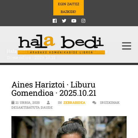
EGIN ZAITEZ
BAZKIDE!
Hala Bedi
>
Zebrabidea
>
Aines Hariztoi · Liburu
Gomendioa · 2025.10.21
Aines Hariztoi · Liburu
Gomendioa · 2025.10.21
21 URRIA, 2025
IN
ZEBRABIDEA
IRUZKINAK
AINES HARIZTOI · LIBURU GOMENDIOA · 2025.10.
DESAKTIBATUTA DAUDE