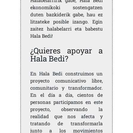
Halabelarririk gabe, Hala Bedi
ekonomikoki sostengatzen
duten bazkiderik gabe, hau ez
litzateke posible izango. Egin
zaitez halabelarri eta babestu
Hala Bedi!
¿Quieres apoyar a
Hala Bedi?
En Hala Bedi construimos un
proyecto comunicativo libre,
comunitario y transformador.
En el día a día, cientos de
personas participamos en este
proyecto, observando la
realidad que nos afecta y
tratando de transformarla
junto a los movimientos