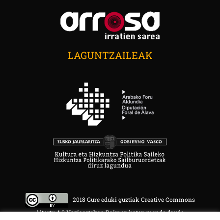
LAGUNTZAILEAK
2018 Gure eduki guztiak Creative Commons
Aitortu 4.0 Nazioartekoa Baimen baten mende daude.