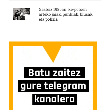
Gasteiz 1986an: ke-potoen
arteko jaiak, punkiak, blusak
eta polizia