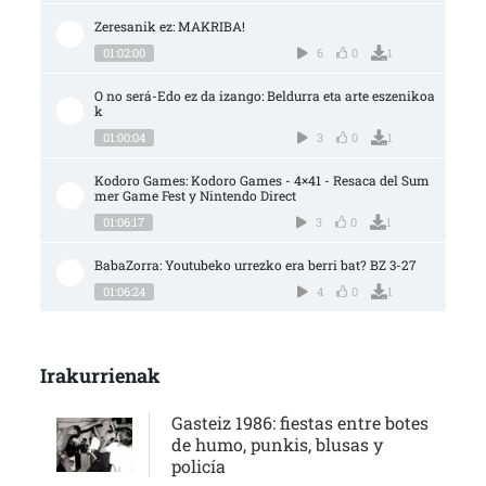
Zeresanik ez: MAKRIBA!
01:02:00
6
0
1
O no será-Edo ez da izango: Beldurra eta arte eszenikoa
k
01:00:04
3
0
1
Kodoro Games: Kodoro Games - 4×41 - Resaca del Sum
mer Game Fest y Nintendo Direct
01:06:17
3
0
1
BabaZorra: Youtubeko urrezko era berri bat? BZ 3-27
01:06:24
4
0
1
Irakurrienak
Gasteiz 1986: fiestas entre botes
de humo, punkis, blusas y
policía