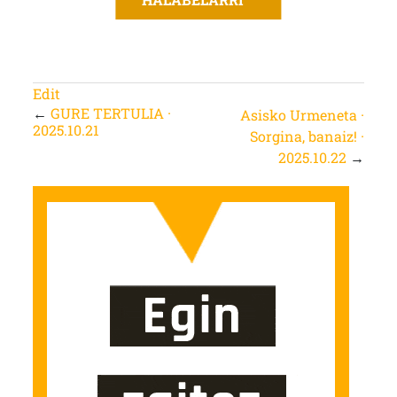
Edit
←
GURE TERTULIA ·
Asisko Urmeneta ·
2025.10.21
Sorgina, banaiz! ·
2025.10.22
→