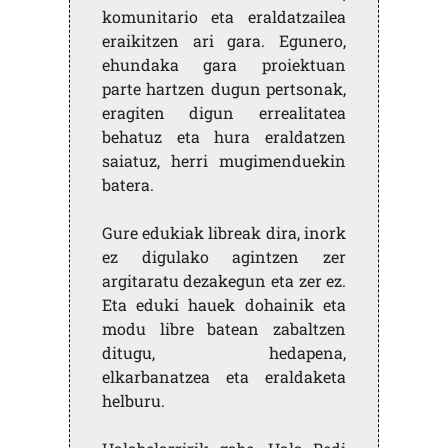
komunitario eta eraldatzailea
eraikitzen ari gara. Egunero,
ehundaka gara proiektuan
parte hartzen dugun pertsonak,
eragiten digun errealitatea
behatuz eta hura eraldatzen
saiatuz, herri mugimenduekin
batera.
Gure edukiak libreak dira, inork
ez digulako agintzen zer
argitaratu dezakegun eta zer ez.
Eta eduki hauek dohainik eta
modu libre batean zabaltzen
ditugu, hedapena,
elkarbanatzea eta eraldaketa
helburu.