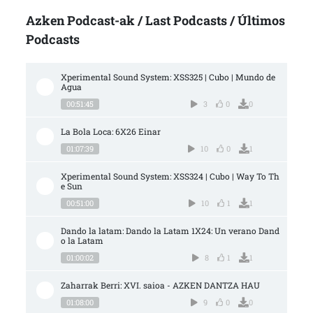
Azken Podcast-ak / Last Podcasts / Últimos
Podcasts
Xperimental Sound System: XSS325 | Cubo | Mundo de 
Agua
00:51:45
3
0
0
La Bola Loca: 6X26 Einar
01:07:39
10
0
1
Xperimental Sound System: XSS324 | Cubo | Way To Th
e Sun
00:51:00
10
1
1
Dando la latam: Dando la Latam 1X24: Un verano Dand
o la Latam
01:00:02
8
1
1
Zaharrak Berri: XVI. saioa - AZKEN DANTZA HAU
01:08:00
9
0
0