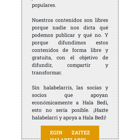
populares.
Nuestros contenidos son libres
porque nadie nos dicta qué
podemos publicar y qué no. Y
porque difundimos estos
contenidos de forma libre y
gratuita, con el objetivo de
difundir, compartir y
transformar.
Sin halabelarris, las socias y
socios que apoyan
económicamente a Hala Bedi,
esto no sería posible. ¡Hazte
halabelarri y apoya a Hala Bedi!
EGIN ZAITEZ
HALABELARRI