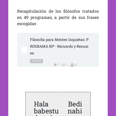
PROGRAMA 50ª – RECUERDO Y RESUMEN SARRERAN
Recapitulación de los filósofos tratados
en 49 programas, a partir de sus frases
escogidas
Filosofía para Mentes Inquietas: P
ROGRAMA 50ª - Recuerdo y Resum
en
??:??:??
7
1
10
Hala Bedi
babestu nahi