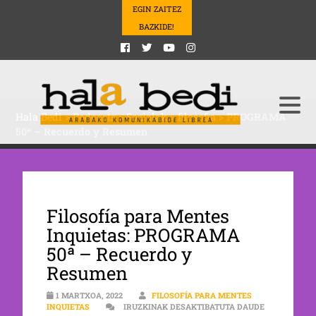
EGIN ZAITEZ
BAZKIDE!
Hala Bedi
>
Podcasts
>
Sozialak
>
filosofia
>
PROGRAMA
50ª – Recuerdo y Resumen
Filosofía para Mentes
Inquietas: PROGRAMA
50ª – Recuerdo y
Resumen
1 MARTXOA, 2022
FILOSOFÍA PARA MENTES
INQUIETAS
IRUZKINAK DESAKTIBATUTA DAUDE