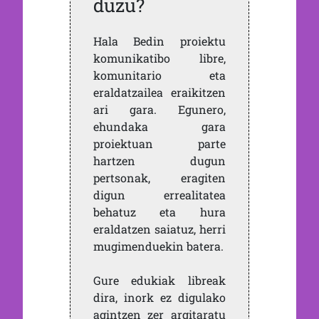
duzu?
Hala Bedin proiektu
komunikatibo libre,
komunitario eta
eraldatzailea eraikitzen
ari gara. Egunero,
ehundaka gara
proiektuan parte
hartzen dugun
pertsonak, eragiten
digun errealitatea
behatuz eta hura
eraldatzen saiatuz, herri
mugimenduekin batera.
Gure edukiak libreak
dira, inork ez digulako
agintzen zer argitaratu