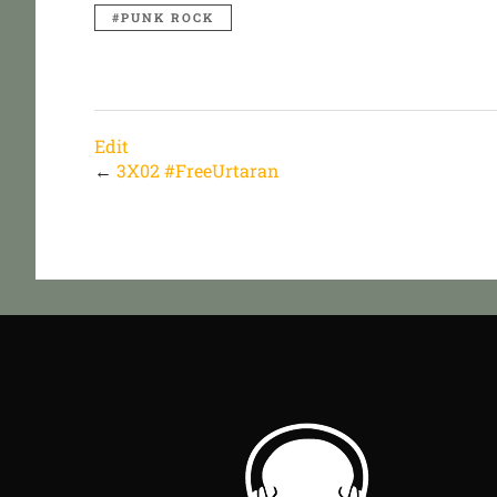
PUNK ROCK
Edit
←
3X02 #FreeUrtaran