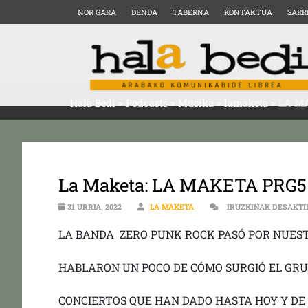
NOR GARA
DENDA
TABERNA
KONTAKTUA
SARR
Hala Bedi
>
Podcasts
>
Musika
>
lamaketa
>
LA M
La Maketa: LA MAKETA PRG5
31 URRIA, 2022
LA MAKETA
IRUZKINAK DESAKTI
LA BANDA ZERO PUNK ROCK PASÓ POR NUEST
HABLARON UN POCO DE CÓMO SURGIÓ EL GRU
CONCIERTOS QUE HAN DADO HASTA HOY Y DE 