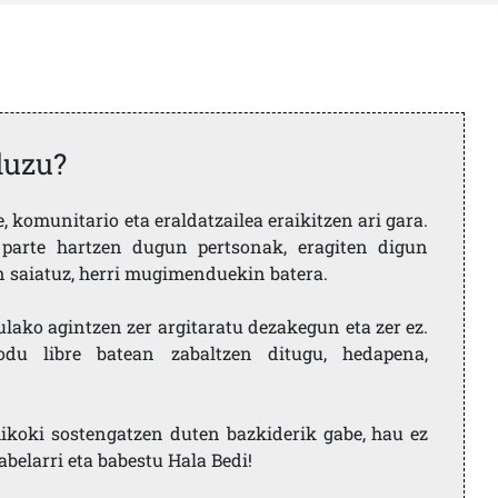
duzu?
 komunitario eta eraldatzailea eraikitzen ari gara.
parte hartzen dugun pertsonak, eragiten digun
en saiatuz, herri mugimenduekin batera.
ulako agintzen zer argitaratu dezakegun eta zer ez.
u libre batean zabaltzen ditugu, hedapena,
ikoki sostengatzen duten bazkiderik gabe, hau ez
labelarri eta babestu Hala Bedi!