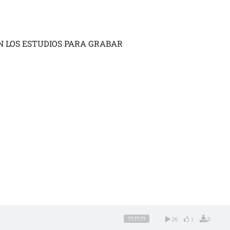
N LOS ESTUDIOS PARA GRABAR
??:??:??
26
1
5