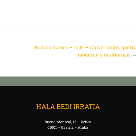
Kodoro Games – 1×07 – Aniversarios, guerr
moderna y multibrujas
HALA BEDI IRRATIA
Bueno Monreal, 16 – Behea
01001 – Gasteiz – Araba