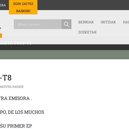
EGIN ZAITEZ
ERA
BAZKIDE!
BERRIAK
IRITZIAK
HA
ZOZKETAK
AKETA PRG5-T8
-T8
LA MAKETA PRG5-T8 SARRERAN
BATUTA DAUDE
RA EMISORA .
PO, DE LOS MUCHOS
SU PRIMER EP