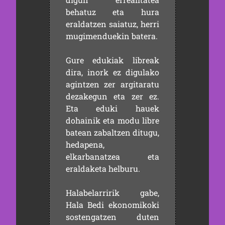
behatuz eta hura
eraldatzen saiatuz, herri
mugimenduekin batera.
Gure edukiak libreak
dira, inork ez digulako
agintzen zer argitaratu
dezakegun eta zer ez.
Eta eduki hauek
dohainik eta modu libre
batean zabaltzen ditugu,
hedapena,
elkarbanatzea eta
eraldaketa helburu.
Halabelarririk gabe,
Hala Bedi ekonomikoki
sostengatzen duten