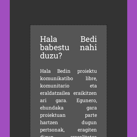
Hala Bedi
babestu nahi
duzu?
Hala Bedin proiektu
komunikatibo libre,
komunitario eta
eraldatzailea eraikitzen
ari gara. Egunero,
ehundaka gara
proiektuan parte
hartzen dugun
pertsonak, eragiten
digun errealitatea