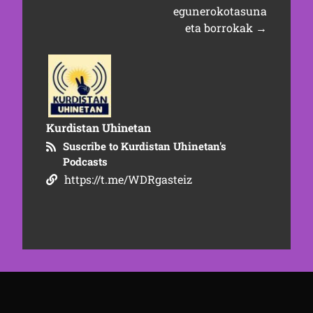
egunerokotasuna
eta borrokak
→
Kurdistan Uhinetan
Suscribe to Kurdistan Uhinetan's
Podcasts
https://t.me/WDRgasteiz