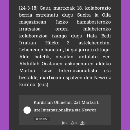
[24-3-18] Gaur, martxoak 18, kolaborazio
berria estreinatu dugu Suelta la Olla
magazinean. Iazko hamabosteroko
irratsaioa ordez, hilabeteroko
kolaborazioa izango dugu Hala Bedi
Irratian. Hileko 3. astelehenetan.
Lehenengo honetan, bi gai jorratu ditugu.
Alde batetik, otsailan antolatu zen
Abdullah Ocalanen askapenaren aldeko
Martxa Luze Internazionalista eta
bestalde, martxoan ospatzen den Newroz
kurdua. (eus)
Kurdistan Uhinetan: 2x1 Martxa L
uze Internazionalista eta Newroz
00:20:27
7
0
0