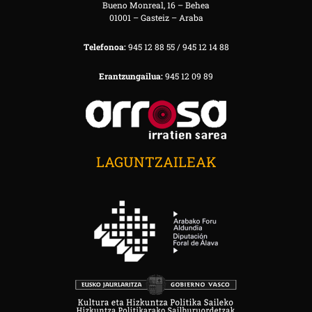
Bueno Monreal, 16 – Behea
01001 – Gasteiz – Araba
Telefonoa:
945 12 88 55 / 945 12 14 88
Erantzungailua:
945 12 09 89
LAGUNTZAILEAK