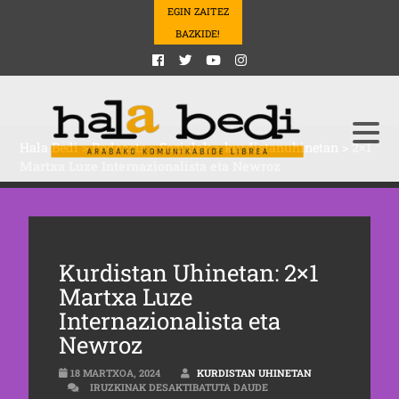
EGIN ZAITEZ
BAZKIDE!
Hala Bedi
>
Podcasts
>
Sozialak
>
kurdistanuhinetan
>
2×1
Martxa Luze Internazionalista eta Newroz
Kurdistan Uhinetan: 2×1
Martxa Luze
Internazionalista eta
Newroz
18 MARTXOA, 2024
KURDISTAN UHINETAN
2×1 MARTXA LUZE INTER
IRUZKINAK DESAKTIBATUTA DAUDE