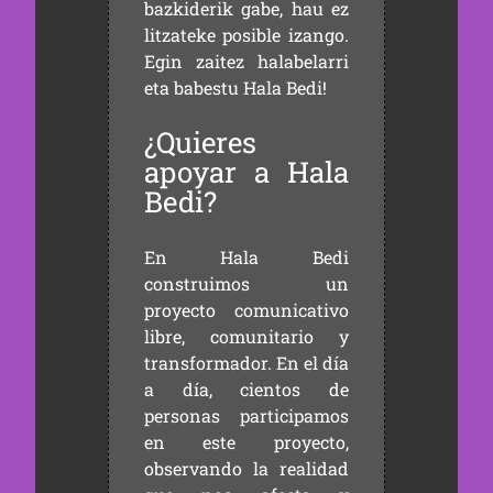
bazkiderik gabe, hau ez
litzateke posible izango.
Egin zaitez halabelarri
eta babestu Hala Bedi!
¿Quieres
apoyar a Hala
Bedi?
En Hala Bedi
construimos un
proyecto comunicativo
libre, comunitario y
transformador. En el día
a día, cientos de
personas participamos
en este proyecto,
observando la realidad