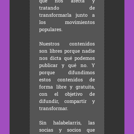
que nos afecta y
tratando de
transformarla junto a
los movimientos
populares.
Nuestros contenidos
son libres porque nadie
nos dicta qué podemos
publicar y qué no. Y
porque difundimos
estos contenidos de
forma libre y gratuita,
con el objetivo de
difundir, compartir y
transformar.
Sin halabelarris, las
socias y socios que