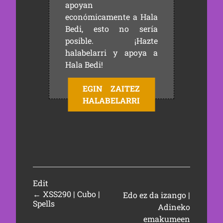
apoyan
económicamente a Hala
Bedi, esto no sería
posible. ¡Hazte
halabelarri y apoya a
Hala Bedi!
EGIN ZAITEZ
HALABELARRI
Edit
←
XSS290 | Cubo |
Edo ez da izango |
Spells
Adineko
emakumeen