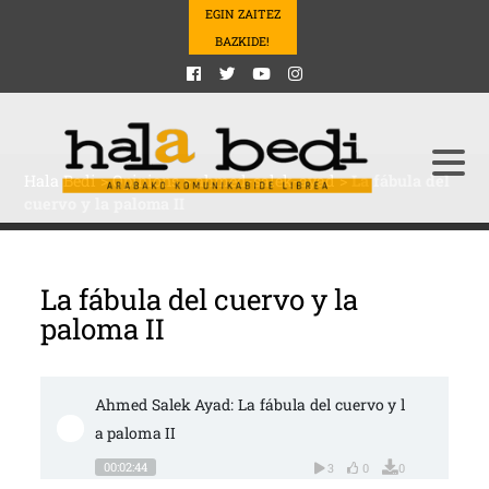
EGIN ZAITEZ
BAZKIDE!
Hala Bedi
>
Opinions
>
ahmed-salek-ayad
>
La fábula del
cuervo y la paloma II
La fábula del cuervo y la
paloma II
Ahmed Salek Ayad: La fábula del cuervo y l
a paloma II
00:02:44
3
0
0