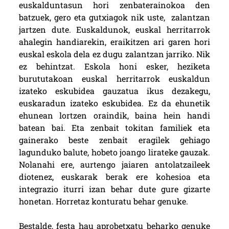
euskalduntasun hori zenbaterainokoa den
batzuek, gero eta gutxiagok nik uste, zalantzan
jartzen dute. Euskaldunok, euskal herritarrok
ahalegin handiarekin, eraikitzen ari garen hori
euskal eskola dela ez dugu zalantzan jarriko. Nik
ez behintzat. Eskola honi esker, heziketa
burututakoan euskal herritarrok euskaldun
izateko eskubidea gauzatua ikus dezakegu,
euskaradun izateko eskubidea. Ez da ehunetik
ehunean lortzen oraindik, baina hein handi
batean bai. Eta zenbait tokitan familiek eta
gainerako beste zenbait eragilek gehiago
lagunduko balute, hobeto joango lirateke gauzak.
Nolanahi ere, aurtengo jaiaren antolatzaileek
diotenez, euskarak berak ere kohesioa eta
integrazio iturri izan behar dute gure gizarte
honetan. Horretaz konturatu behar genuke.
Bestalde, festa hau aprobetxatu beharko genuke