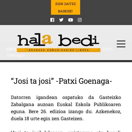
EGIN ZAITEZ
BAZKIDE!
Hala Bedi
>
Opinions
>
hizpidea
>
“Josi ta josi” -Patxi
Goenaga-
“Josi ta josi” -Patxi Goenaga-
Datorren igandean ospatuko da Gasteizko
Zabalgana auzoan Euskal Eskola Publikoaren
eguna. Bere 26. edizioa izango du. Azkenekoz,
duela 18 urte egin zen Gasteizen.