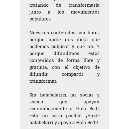
tratando de transformarla
junto a los movimientos
populares.
Nuestros contenidos son libres
porque nadie nos dicta qué
podemos publicar y qué no. Y
porque difundimos estos
contenidos de forma libre y
gratuita, con el objetivo de
difundir, compartir y
transformar.
Sin halabelarris, las socias y
socios que apoyan
económicamente a Hala Bedi,
esto no sería posible. ¡Hazte
halabelarri y apoya a Hala Bedi!