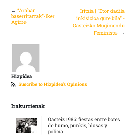
←
“Arabar
Iritzia | “Etor dadila
baserritarrak”-Iker
inkisizioa gure bila” -
Agirre-
Gasteizko Mugimendu
Feminista-
→
Hizpidea
Suscribe to Hizpidea's Opinions
Irakurrienak
Gasteiz 1986: fiestas entre botes
de humo, punkis, blusas y
policía