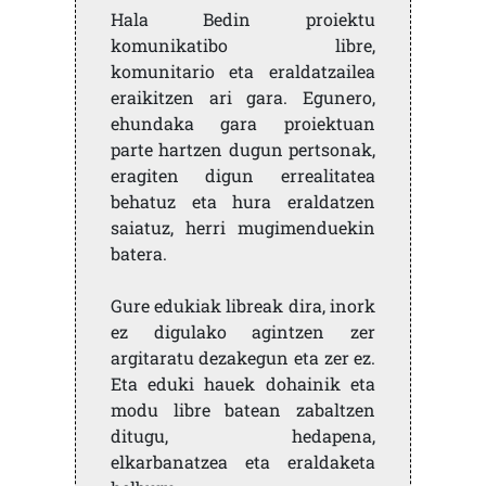
Hala Bedin proiektu
komunikatibo libre,
komunitario eta eraldatzailea
eraikitzen ari gara. Egunero,
ehundaka gara proiektuan
parte hartzen dugun pertsonak,
eragiten digun errealitatea
behatuz eta hura eraldatzen
saiatuz, herri mugimenduekin
batera.
Gure edukiak libreak dira, inork
ez digulako agintzen zer
argitaratu dezakegun eta zer ez.
Eta eduki hauek dohainik eta
modu libre batean zabaltzen
ditugu, hedapena,
elkarbanatzea eta eraldaketa