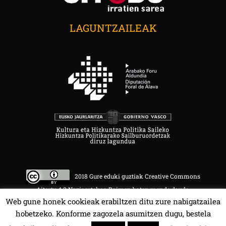
LAGUNTZAILEAK
2018 Gure eduki guztiak Creative Commons
Aitortu 4.0 Nazioartekoa Baimen baten mende daude.
Web gune honek cookieak erabiltzen ditu zure nabigatzailea
hobetzeko. Konforme zagozela asumitzen dugu, bestela