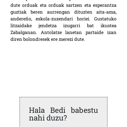
dute orduak eta orduak sartzen eta esperantza
guztiak beren aurrengan dituzten aita-ama,
andereño, eskola-zuzendari horiei. Gustatuko
litzaidake jendetza izugarri bat ikustea
Zabalganan. Antolatze lanetan partaide izan
diren bolondresek ere merezi dute.
Hala Bedi babestu
nahi duzu?