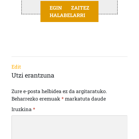
EGIN ZAITEZ
HALABELARRI
Edit
Utzi erantzuna
Zure e-posta helbidea ez da argitaratuko.
Beharrezko eremuak
*
markatuta daude
Iruzkina
*