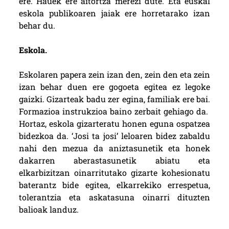
ere. Hauek ere aitortza merezi dute. Eta euskal
eskola publikoaren jaiak ere horretarako izan
behar du.
Eskola.
Eskolaren papera zein izan den, zein den eta zein
izan behar duen ere gogoeta egitea ez legoke
gaizki. Gizarteak badu zer egina, familiak ere bai.
Formazioa instrukzioa baino zerbait gehiago da.
Hortaz, eskola gizarteratu honen eguna ospatzea
bidezkoa da. ‘Josi ta josi’ leloaren bidez zabaldu
nahi den mezua da aniztasunetik eta honek
dakarren aberastasunetik abiatu eta
elkarbizitzan oinarritutako gizarte kohesionatu
baterantz bide egitea, elkarrekiko errespetua,
tolerantzia eta askatasuna oinarri dituzten
balioak landuz.