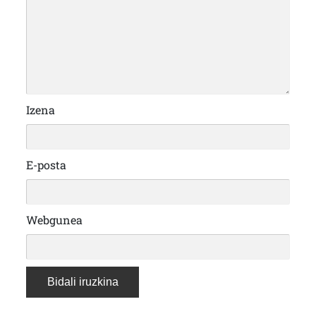
Izena
E-posta
Webgunea