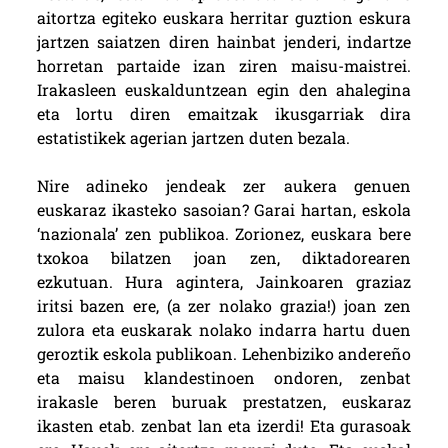
aitortza egiteko euskara herritar guztion eskura
jartzen saiatzen diren hainbat jenderi, indartze
horretan partaide izan ziren maisu-maistrei.
Irakasleen euskalduntzean egin den ahalegina
eta lortu diren emaitzak ikusgarriak dira
estatistikek agerian jartzen duten bezala.
Nire adineko jendeak zer aukera genuen
euskaraz ikasteko sasoian? Garai hartan, eskola
‘nazionala’ zen publikoa. Zorionez, euskara bere
txokoa bilatzen joan zen, diktadorearen
ezkutuan. Hura agintera, Jainkoaren graziaz
iritsi bazen ere, (a zer nolako grazia!) joan zen
zulora eta euskarak nolako indarra hartu duen
geroztik eskola publikoan. Lehenbiziko andereño
eta maisu klandestinoen ondoren, zenbat
irakasle beren buruak prestatzen, euskaraz
ikasten etab. zenbat lan eta izerdi! Eta gurasoak