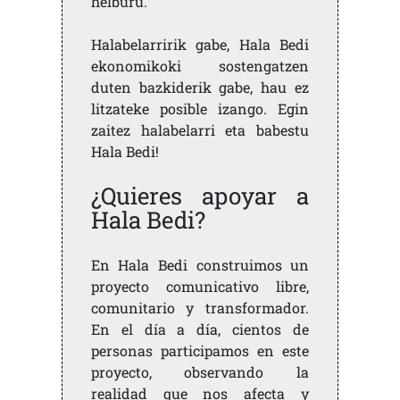
helburu.
Halabelarririk gabe, Hala Bedi
ekonomikoki sostengatzen
duten bazkiderik gabe, hau ez
litzateke posible izango. Egin
zaitez halabelarri eta babestu
Hala Bedi!
¿Quieres apoyar a
Hala Bedi?
En Hala Bedi construimos un
proyecto comunicativo libre,
comunitario y transformador.
En el día a día, cientos de
personas participamos en este
proyecto, observando la
realidad que nos afecta y