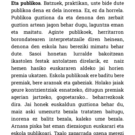
Eta publikoa
. Batzuek, praktikan, uste bide dute
publikoa dena ez dela inorena. Ez, ez da horrela.
Publikoa guztiona da eta denona den zerbait
guztion artean jagon behar dugu, laguntza eman
eta maitatu. Aginte publikoek, herritarron
borondatearen interpretatzaile diren heinean,
denona den eskola hau bereziki mimatu behar
dute. Sasoi honetan lurralde bakoitzean
ikastolen festak antolatzen direlarik, ez naiz
hemen hasiko euskararen aldeko jai horien
premia ukatzen. Eskola publikoak ere baditu bere
premiak, bere arazoak eta gabeziak. Holako jaiak
geure kontzientziak esnatzeko, ditugun premiak
agerian jartzeko, gogoetarako… beharrezkoak
dira. Jai honek euskaldun guztiona behar du,
maiz aski umezurtz bezala tratatzen baitugu,
inorena ez balitz bezala, kaleko ume bezala.
Arnasa piska bat eman diezaiogun euskarari eta
eskola publikoari. Txalo zaparrada ozena merezi