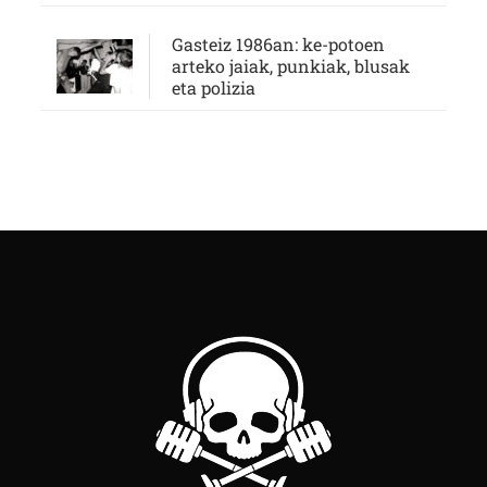
Gasteiz 1986an: ke-potoen
arteko jaiak, punkiak, blusak
eta polizia