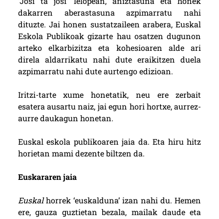
‘Josi ta josi’ lelopean, aniztasuna eta honek
dakarren aberastasuna azpimarratu nahi
dituzte. Jai honen sustatzaileen arabera, Euskal
Eskola Publikoak gizarte hau osatzen dugunon
arteko elkarbizitza eta kohesioaren alde ari
direla aldarrikatu nahi dute eraikitzen duela
azpimarratu nahi dute aurtengo edizioan.
Iritzi-tarte xume honetatik, neu ere zerbait
esatera ausartu naiz, jai egun hori hortxe, aurrez-
aurre daukagun honetan.
Euskal eskola publikoaren jaia da. Eta hiru hitz
horietan mami dezente biltzen da.
Euskararen jaia
Euskal
horrek ‘euskalduna’ izan nahi du. Hemen
ere, gauza guztietan bezala, mailak daude eta