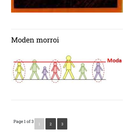
Moden morroi
Page 1 of 3
1
2
3