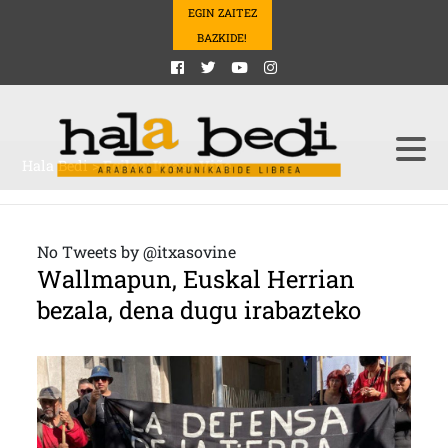
EGIN ZAITEZ
BAZKIDE!
Hala Bedi
>
Egilea: Itxaso Viñe
No Tweets by @itxasovine
Wallmapun, Euskal Herrian
bezala, dena dugu irabazteko