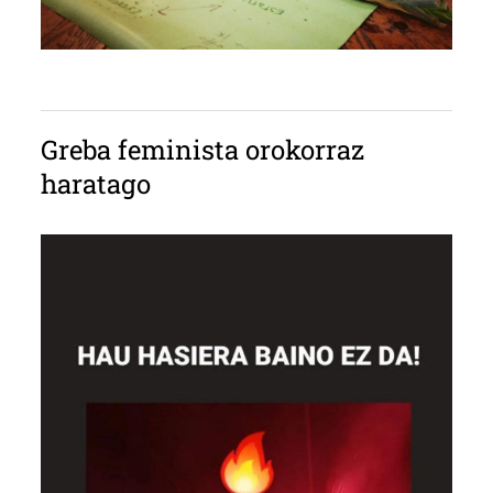
Greba feminista orokorraz
haratago