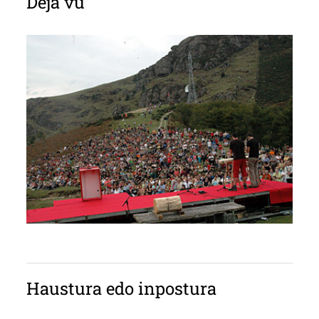
Dèjá vu
Haustura edo inpostura