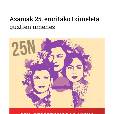
Azaroak 25, eroritako tximeleta
guztien omenez