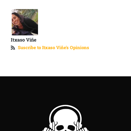
Itxaso Viñe
Suscribe to Itxaso Viñe's Opinions