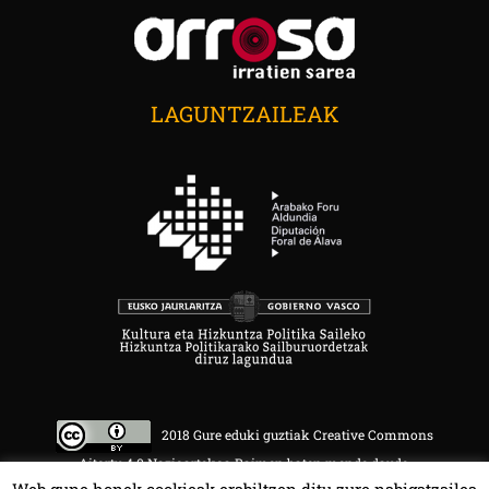
LAGUNTZAILEAK
2018 Gure eduki guztiak Creative Commons
Aitortu 4.0 Nazioartekoa Baimen baten mende daude.
Web gune honek cookieak erabiltzen ditu zure nabigatzailea