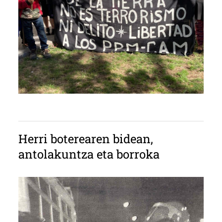
Herri boterearen bidean,
antolakuntza eta borroka