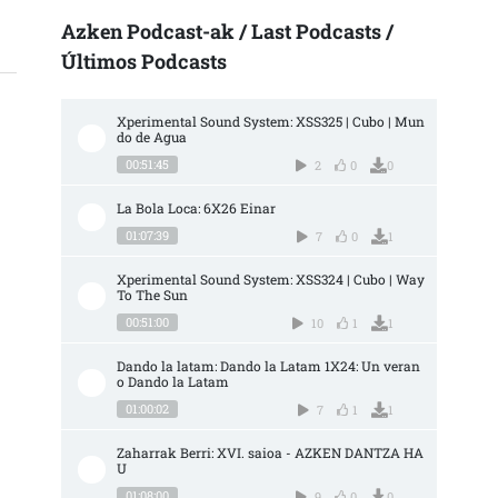
Azken Podcast-ak / Last Podcasts /
Últimos Podcasts
Xperimental Sound System: XSS325 | Cubo | Mun
do de Agua
00:51:45
2
0
0
La Bola Loca: 6X26 Einar
01:07:39
7
0
1
Xperimental Sound System: XSS324 | Cubo | Way 
To The Sun
00:51:00
10
1
1
Dando la latam: Dando la Latam 1X24: Un veran
o Dando la Latam
01:00:02
7
1
1
Zaharrak Berri: XVI. saioa - AZKEN DANTZA HA
U
01:08:00
9
0
0