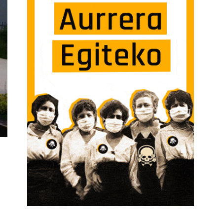
ITUACIONES NUEVAS Y EMPIEZAN A HABLAR SOBRE ESTOS TEMAS” SARRERAN