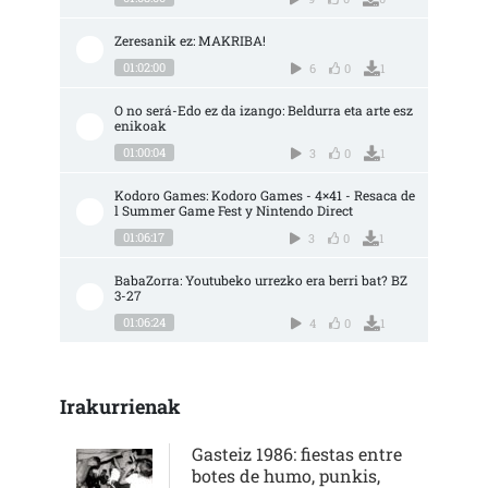
Zeresanik ez: MAKRIBA!
01:02:00
6
0
1
O no será-Edo ez da izango: Beldurra eta arte esz
enikoak
01:00:04
3
0
1
Kodoro Games: Kodoro Games - 4×41 - Resaca de
l Summer Game Fest y Nintendo Direct
01:06:17
3
0
1
BabaZorra: Youtubeko urrezko era berri bat? BZ 
3-27
01:06:24
4
0
1
Irakurrienak
Gasteiz 1986: fiestas entre
botes de humo, punkis,