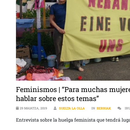
Feminismos | “Para muchas mujere
hablar sobre estos temas”
29 MAIATZA, 2019
SUELTA LA OLLA
IN
BERRIAK
IR
Entrevista sobre la huelga feminista que tendrá luga