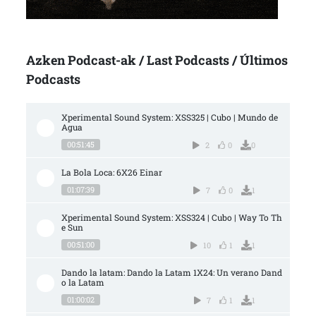
Azken Podcast-ak / Last Podcasts / Últimos
Podcasts
Xperimental Sound System: XSS325 | Cubo | Mundo de 
Agua
00:51:45
2
0
0
La Bola Loca: 6X26 Einar
01:07:39
7
0
1
Xperimental Sound System: XSS324 | Cubo | Way To Th
e Sun
00:51:00
10
1
1
Dando la latam: Dando la Latam 1X24: Un verano Dand
o la Latam
01:00:02
7
1
1