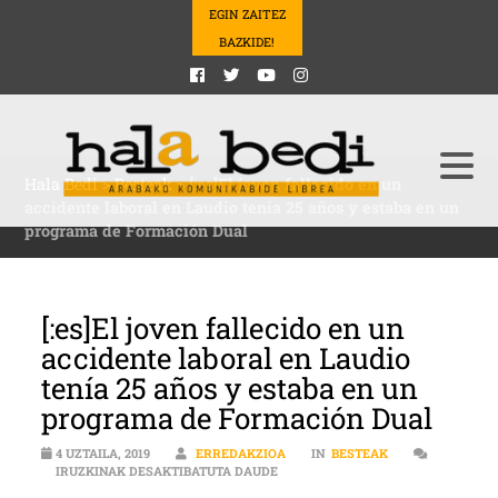
EGIN ZAITEZ
BAZKIDE!
Hala Bedi
>
Besteak
>
[:es]El joven fallecido en un
accidente laboral en Laudio tenía 25 años y estaba en un
programa de Formación Dual
[:es]El joven fallecido en un
accidente laboral en Laudio
tenía 25 años y estaba en un
programa de Formación Dual
4 UZTAILA, 2019
ERREDAKZIOA
IN
BESTEAK
[:ES]EL JOVEN FALLECIDO EN UN 
IRUZKINAK DESAKTIBATUTA DAUDE