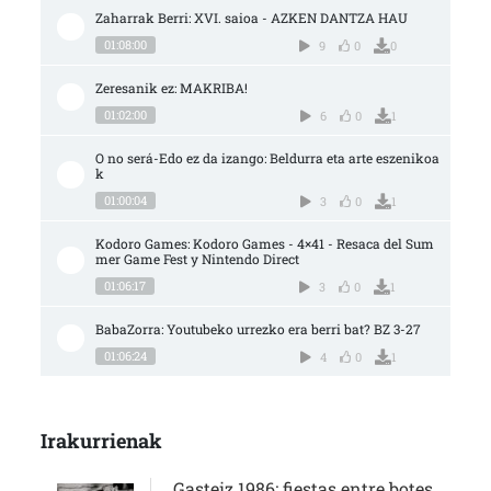
Zaharrak Berri: XVI. saioa - AZKEN DANTZA HAU
01:08:00
9
0
0
Zeresanik ez: MAKRIBA!
01:02:00
6
0
1
O no será-Edo ez da izango: Beldurra eta arte eszenikoa
k
01:00:04
3
0
1
Kodoro Games: Kodoro Games - 4×41 - Resaca del Sum
mer Game Fest y Nintendo Direct
01:06:17
3
0
1
BabaZorra: Youtubeko urrezko era berri bat? BZ 3-27
01:06:24
4
0
1
Irakurrienak
Gasteiz 1986: fiestas entre botes