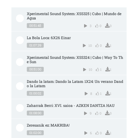
Xperimental Sound System: XSS325 | Cubo | Mundo de 
Agua
00:51:45
3
0
0
La Bola Loca: 6X26 Einar
01:07:39
10
0
1
Xperimental Sound System: XSS324 | Cubo | Way To Th
e Sun
00:51:00
10
1
1
Dando la latam: Dando la Latam 1X24: Un verano Dand
o la Latam
01:00:02
8
1
1
Zaharrak Berri: XVI. saioa - AZKEN DANTZA HAU
01:08:00
9
0
0
Zeresanik ez: MAKRIBA!
01:02:00
6
0
1