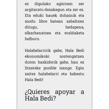
ez digulako agintzen zer
argitaratu dezakegun eta zer ez.
Eta eduki hauek dohainik eta
modu libre batean zabaltzen
ditugu, hedapena,
elkarbanatzea eta eraldaketa
helburu.
Halabelarririk gabe, Hala Bedi
ekonomikoki sostengatzen
duten bazkiderik gabe, hau ez
litzateke posible izango. Egin
zaitez halabelarri eta babestu
Hala Bedi!
¿Quieres apoyar a
Hala Bedi?