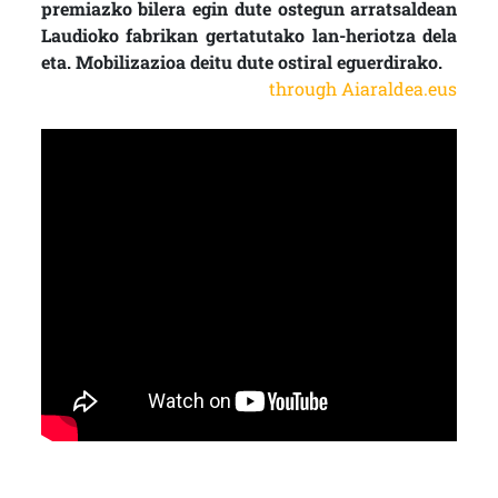
premiazko bilera egin dute ostegun arratsaldean
Laudioko fabrikan gertatutako lan-heriotza dela
eta. Mobilizazioa deitu dute ostiral eguerdirako.
through Aiaraldea.eus