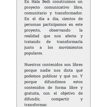
En Hala Bedi construimos un
proyecto comunicativo libre,
comunitario y transformador.
En el día a día, cientos de
personas participamos en este
proyecto, observando la
realidad que nos afecta y
tratando de transformarla
junto a los movimientos
populares.
Nuestros contenidos son libres
porque nadie nos dicta qué
podemos publicar y qué no. Y
porque difundimos estos
contenidos de forma libre y
gratuita, con el objetivo de
difundir, compartir y
transformar.