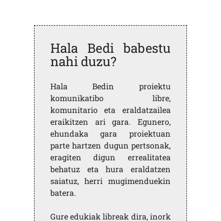
Hala Bedi babestu
nahi duzu?
Hala Bedin proiektu
komunikatibo libre,
komunitario eta eraldatzailea
eraikitzen ari gara. Egunero,
ehundaka gara proiektuan
parte hartzen dugun pertsonak,
eragiten digun errealitatea
behatuz eta hura eraldatzen
saiatuz, herri mugimenduekin
batera.
Gure edukiak libreak dira, inork