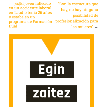
←
[:es]El joven fallecido
“Con la estructura que
en un accidente laboral
hay, no hay ninguna
en Laudio tenía 25 años
posibilidad de
y estaba en un
profesionalización para
programa de Formación
Dual
las mujeres”
→