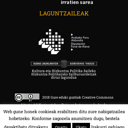
LAGUNTZAILEAK
2018 Gure eduki guztiak Creative Commons
Aitortu 4.0 Nazioartekoa Baimen baten mende daude.
Web gune honek cookieak erabiltzen ditu zure nabigatzailea
hobetzeko. Konforme zagozela asumitzen dugu, bestela
desaktibatu ditzakezu.
Irakurri gehiago
Onartu
Ukatu