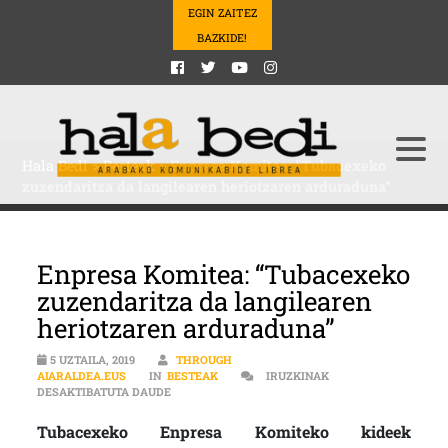
EGIN ZAITEZ
BAZKIDE!
Hala Bedi
>
Besteak
>
Enpresa Komitea: “Tubacexeko
zuzendaritza da langilearen heriotzaren arduraduna”
Enpresa Komitea: “Tubacexeko
zuzendaritza da langilearen
heriotzaren arduraduna”
5 UZTAILA, 2019
THROUGH
AIARALDEA.EUS
IN
BESTEAK
IRUZKINAK
ENPRESA KOMITEA: “TUBACEXEKO ZUZENDARIT
DESAKTIBATUTA DAUDE
Tubacexeko Enpresa Komiteko kideek