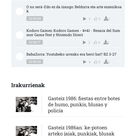
O no será-Edo ez da izango: Beldurra eta arte eszenikoa
k
01:00:04
3
0
1
Kodoro Games: Kodoro Games - 4×41 - Resaca del Sum
mer Game Fest y Nintendo Direct
01:06:17
3
0
1
BabaZorra: Youtubeko urrezko era berri bat? BZ 3-27
01:06:24
4
0
1
Irakurrienak
Gasteiz 1986: fiestas entre botes
de humo, punkis, blusas y
policía
Gasteiz 1986an: ke-potoen
arteko jaiak, punkiak, blusak