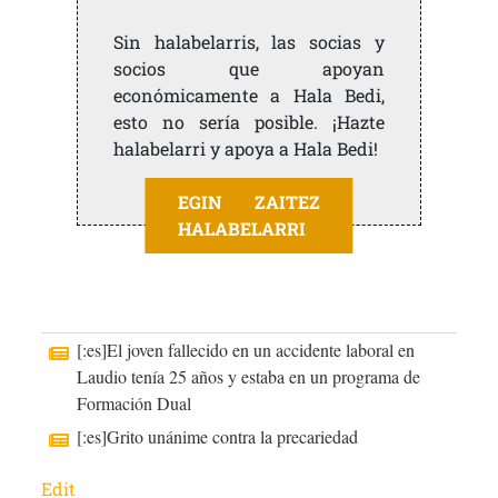
Sin halabelarris, las socias y
socios que apoyan
económicamente a Hala Bedi,
esto no sería posible. ¡Hazte
halabelarri y apoya a Hala Bedi!
EGIN ZAITEZ
HALABELARRI
[:es]El joven fallecido en un accidente laboral en
Laudio tenía 25 años y estaba en un programa de
Formación Dual
[:es]Grito unánime contra la precariedad
Edit