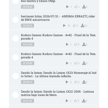
bos Santos y Ekain Otegi.
00:54:51
1
1
0
herriaren hitza: 2026/07/21 -  ANDIMA ERRAZTI, rider 
de BMX amurrioarra
01:00:16
15
2
13
Kodoro Games: Kodoro Games - 4×42 - Final de la Tem
porada 4
01:03:42
1
0
2
Kodoro Games: Kodoro Games - 4×42 - Final de la Tem
porada 4
01:03:42
1
0
0
Dando la latam: Dando la Latam 1X23: Homenaje al Ind
io Solari - La última leyenda infinita.
00:59:13
2
0
0
Dando la latam: Dando la Latam 1X22: 2006 - Latinoa
mérica bajo luces de Neón.
01:01:35
1
0
0