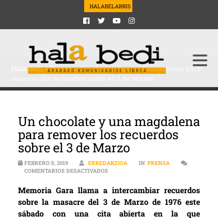
HALABELARRIS
Hala Bedi
>
Prensa
>
Un chocolate y una magdalena para
remover los recuerdos sobre el 3 de Marzo
Un chocolate y una magdalena
para remover los recuerdos
sobre el 3 de Marzo
FEBRERO 5, 2019
ERREDAKZIOA
IN
PRENSA
EN UN CHOCOLATE Y UNA MAGDALENA P
COMENTARIOS DESACTIVADOS
Memoria Gara llama a intercambiar recuerdos
sobre la masacre del 3 de Marzo de 1976 este
sábado con una cita abierta en la que