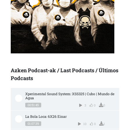
Azken Podcast-ak / Last Podcasts / Últimos
Podcasts
Xperimental Sound System: XSS325 | Cubo | Mundo de 
Agua
00:51:45
3
0
0
La Bola Loca: 6X26 Einar
01:07:39
10
0
1