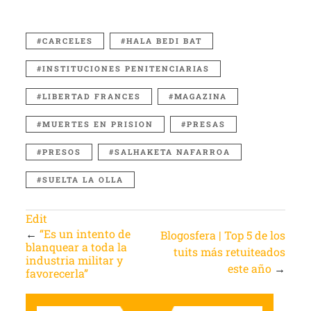
CARCELES
HALA BEDI BAT
INSTITUCIONES PENITENCIARIAS
LIBERTAD FRANCES
MAGAZINA
MUERTES EN PRISION
PRESAS
PRESOS
SALHAKETA NAFARROA
SUELTA LA OLLA
Edit
←
“Es un intento de
Blogosfera | Top 5 de los
blanquear a toda la
tuits más retuiteados
industria militar y
este año
→
favorecerla”