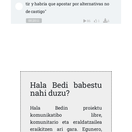
tir y habría que apostar por alternativas no 
de castigo"
00:20:11
86
1
6
Hala Bedi babestu
nahi duzu?
Hala Bedin proiektu
komunikatibo libre,
komunitario eta eraldatzailea
eraikitzen ari gara. Egunero,