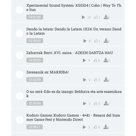
Xperimental Sound System: XSS324 | Cubo | Way To Th
e Sun
00:51:00
10
1
1
Dando la latam: Dando la Latam 1X24: Un verano Dand
o la Latam
01:00:02
8
1
1
Zaharrak Berri: XVI. saioa - AZKEN DANTZA HAU
01:08:00
9
0
0
Zeresanik ez: MAKRIBA!
01:02:00
6
0
1
O no será-Edo ez da izango: Beldurra eta arte eszenikoa
k
01:00:04
3
0
1
Kodoro Games: Kodoro Games - 4×41 - Resaca del Sum
mer Game Fest y Nintendo Direct
01:06:17
3
0
1