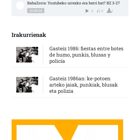
BabaZorra: Youtubeko urrezko era berri bat? BZ 3-27
01:06:24
4
0
1
Irakurrienak
Gasteiz 1986: fiestas entre botes
de humo, punkis, blusas y
policía
Gasteiz 1986an: ke-potoen
arteko jaiak, punkiak, blusak
eta polizia