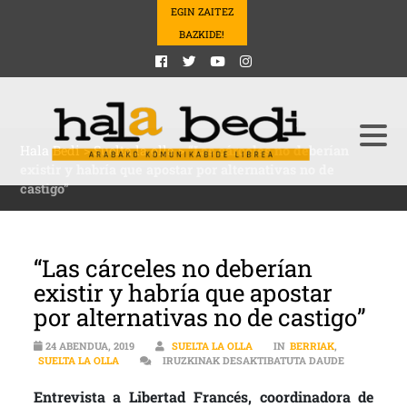
EGIN ZAITEZ
BAZKIDE!
Hala Bedi
>
Suelta la olla
>
“Las cárceles no deberían
existir y habría que apostar por alternativas no de
castigo”
“Las cárceles no deberían
existir y habría que apostar
por alternativas no de castigo”
24 ABENDUA, 2019
SUELTA LA OLLA
IN
BERRIAK
,
“LAS CÁRCE
SUELTA LA OLLA
IRUZKINAK DESAKTIBATUTA DAUDE
Entrevista a Libertad Francés, coordinadora de