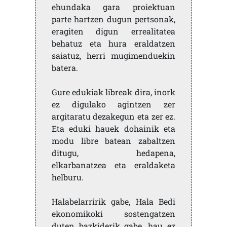
ehundaka gara proiektuan
parte hartzen dugun pertsonak,
eragiten digun errealitatea
behatuz eta hura eraldatzen
saiatuz, herri mugimenduekin
batera.
Gure edukiak libreak dira, inork
ez digulako agintzen zer
argitaratu dezakegun eta zer ez.
Eta eduki hauek dohainik eta
modu libre batean zabaltzen
ditugu, hedapena,
elkarbanatzea eta eraldaketa
helburu.
Halabelarririk gabe, Hala Bedi
ekonomikoki sostengatzen
duten bazkiderik gabe, hau ez