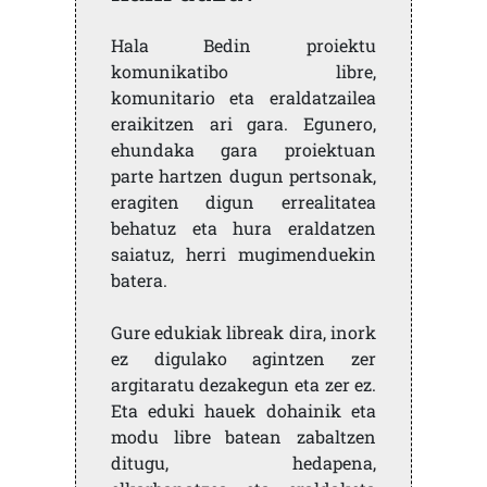
Hala Bedin proiektu
komunikatibo libre,
komunitario eta eraldatzailea
eraikitzen ari gara. Egunero,
ehundaka gara proiektuan
parte hartzen dugun pertsonak,
eragiten digun errealitatea
behatuz eta hura eraldatzen
saiatuz, herri mugimenduekin
batera.
Gure edukiak libreak dira, inork
ez digulako agintzen zer
argitaratu dezakegun eta zer ez.
Eta eduki hauek dohainik eta
modu libre batean zabaltzen
ditugu, hedapena,