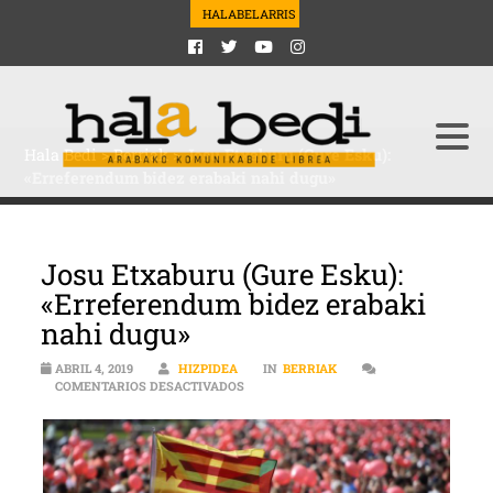
HALABELARRIS
Hala Bedi
>
Berriak
>
Josu Etxaburu (Gure Esku):
«Erreferendum bidez erabaki nahi dugu»
Josu Etxaburu (Gure Esku):
«Erreferendum bidez erabaki
nahi dugu»
ABRIL 4, 2019
HIZPIDEA
IN
BERRIAK
EN JOSU ETXABURU (GURE ESKU): «ERR
COMENTARIOS DESACTIVADOS