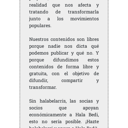
realidad que nos afecta y
tratando de transformarla
junto a los movimientos
populares.
Nuestros contenidos son libres
porque nadie nos dicta qué
podemos publicar y qué no. Y
porque difundimos estos
contenidos de forma libre y
gratuita, con el objetivo de
difundir, compartir y
transformar.
Sin halabelarris, las socias y
socios que apoyan
económicamente a Hala Bedi,
esto no sería posible. ¡Hazte