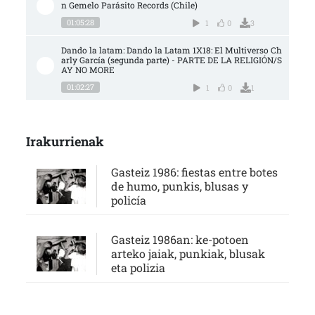
n Gemelo Parásito Records (Chile)
01:05:28
1
0
3
Dando la latam: Dando la Latam 1X18: El Multiverso Ch
arly García (segunda parte) - PARTE DE LA RELIGIÓN/S
AY NO MORE
01:02:27
1
0
1
Irakurrienak
Gasteiz 1986: fiestas entre botes
de humo, punkis, blusas y
policía
Gasteiz 1986an: ke-potoen
arteko jaiak, punkiak, blusak
eta polizia