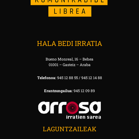
HALA BEDI IRRATIA
Bueno Monreal, 16 – Behea
01001 – Gasteiz – Araba
Telefonoa:
945 12 88 55 / 945 12 14 88
Erantzungailua:
945 12 09 89
LAGUNTZAILEAK