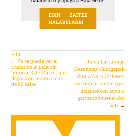
halabelarri y apoya a Hala Bedi!
EGIN ZAITEZ
HALABELARRI
Edit
←
Ya se puede ver el
Julen Larrañaga
trailer de la película
(Garabide): «Indigenak
‘Vitoria, 3 de Marzo’, que
dira Alvaro Uriberen
llegará en mayo a más
korronteari aurre egin
de 60 salas
diezaiokeen agente
garrantzitsuenetako
bat»
→