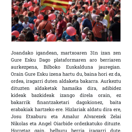
Joandako igandean, martxoaren 31n izan zen
Gure Esku Dago plataformaren aro berriaren
aurkezpena, Bilboko Euskalduna jauregian.
Orain Gure Esku izena hartu du, baina hori ez da,
ordea, iragarri duten aldaketa bakarra. Aurkeztu
dituzten aldaketak hamaika dira, adibidez
kideak bazkideak izango direla orain, ez
bakarrik finantzaketari dagokionez, baita
erabakiak hartzeko ere. Hizlariak aldatu dira ere,
Josu Etxaburu eta Amalur Alvarezek Zelai
Nikolas eta Angel Oiarbide ordezkatuko dituzte.
Horretaz gain, helburu berria iragarri dute,