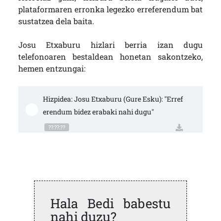
plataformaren erronka legezko erreferendum bat
sustatzea dela baita.
Josu Etxaburu hizlari berria izan dugu
telefonoaren bestaldean honetan sakontzeko,
hemen entzungai:
Hizpidea: Josu Etxaburu (Gure Esku): "Erref
erendum bidez erabaki nahi dugu"
??:??:??
Hala Bedi babestu
nahi duzu?