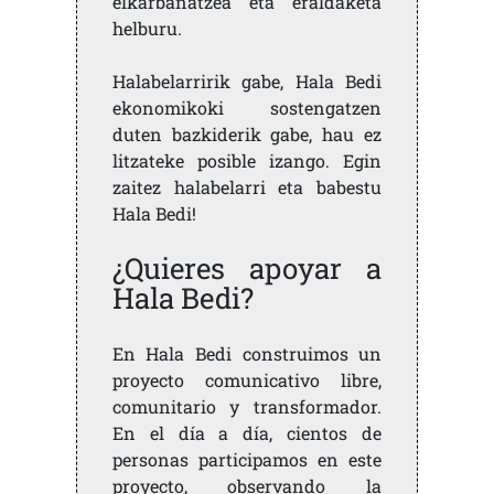
elkarbanatzea eta eraldaketa
helburu.
Halabelarririk gabe, Hala Bedi
ekonomikoki sostengatzen
duten bazkiderik gabe, hau ez
litzateke posible izango. Egin
zaitez halabelarri eta babestu
Hala Bedi!
¿Quieres apoyar a
Hala Bedi?
En Hala Bedi construimos un
proyecto comunicativo libre,
comunitario y transformador.
En el día a día, cientos de
personas participamos en este
proyecto, observando la