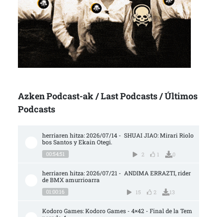
Azken Podcast-ak / Last Podcasts / Últimos
Podcasts
herriaren hitza: 2026/07/14 -  SHUAI JIAO: Mirari Riolo
bos Santos y Ekain Otegi.
00:54:51
2
1
0
herriaren hitza: 2026/07/21 -  ANDIMA ERRAZTI, rider 
de BMX amurrioarra
01:00:16
15
2
13
Kodoro Games: Kodoro Games - 4×42 - Final de la Tem