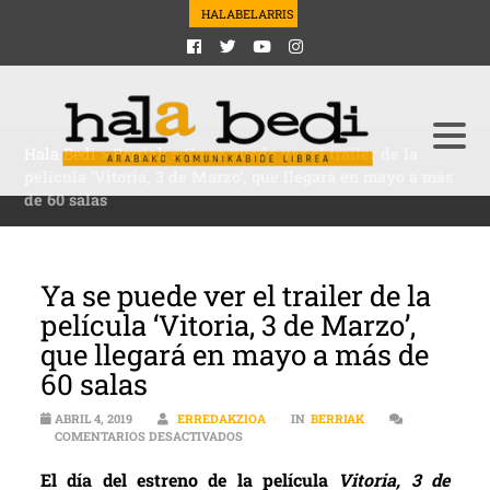
HALABELARRIS
Hala Bedi
>
Berriak
>
Ya se puede ver el trailer de la
película ‘Vitoria, 3 de Marzo’, que llegará en mayo a más
de 60 salas
Ya se puede ver el trailer de la
película ‘Vitoria, 3 de Marzo’,
que llegará en mayo a más de
60 salas
ABRIL 4, 2019
ERREDAKZIOA
IN
BERRIAK
EN YA SE PUEDE VER EL TRAILER DE LA 
COMENTARIOS DESACTIVADOS
El día del estreno de la película
Vitoria, 3 de