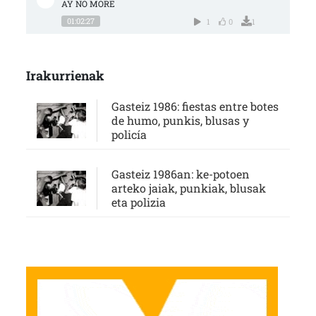
AY NO MORE
01:02:27
1
0
1
Irakurrienak
Gasteiz 1986: fiestas entre botes
de humo, punkis, blusas y
policía
Gasteiz 1986an: ke-potoen
arteko jaiak, punkiak, blusak
eta polizia