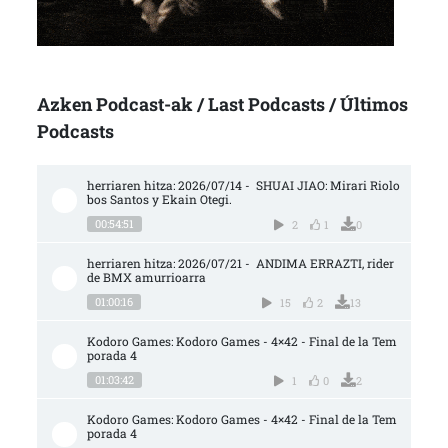
Azken Podcast-ak / Last Podcasts / Últimos
Podcasts
herriaren hitza: 2026/07/14 -  SHUAI JIAO: Mirari Riolo
bos Santos y Ekain Otegi.
00:54:51
2
1
0
herriaren hitza: 2026/07/21 -  ANDIMA ERRAZTI, rider 
de BMX amurrioarra
01:00:16
15
2
13
Kodoro Games: Kodoro Games - 4×42 - Final de la Tem
porada 4
01:03:42
1
0
2
Kodoro Games: Kodoro Games - 4×42 - Final de la Tem
porada 4