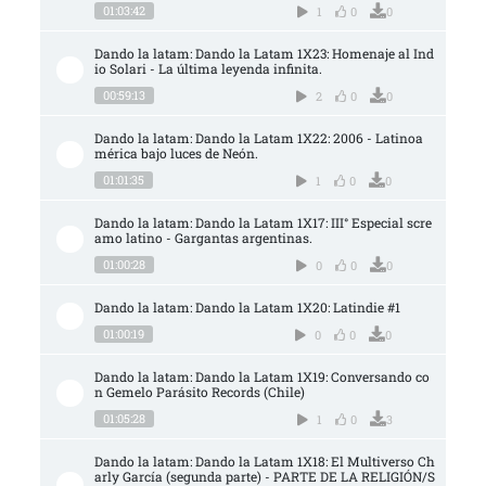
01:03:42
1
0
0
Dando la latam: Dando la Latam 1X23: Homenaje al Ind
io Solari - La última leyenda infinita.
00:59:13
2
0
0
Dando la latam: Dando la Latam 1X22: 2006 - Latinoa
mérica bajo luces de Neón.
01:01:35
1
0
0
Dando la latam: Dando la Latam 1X17: III° Especial scre
amo latino - Gargantas argentinas.
01:00:28
0
0
0
Dando la latam: Dando la Latam 1X20: Latindie #1
01:00:19
0
0
0
Dando la latam: Dando la Latam 1X19: Conversando co
n Gemelo Parásito Records (Chile)
01:05:28
1
0
3
Dando la latam: Dando la Latam 1X18: El Multiverso Ch
arly García (segunda parte) - PARTE DE LA RELIGIÓN/S