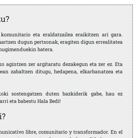
zu?
komunitario eta eraldatzailea eraikitzen ari gara.
artzen dugun pertsonak, eragiten digun errealitatea
i mugimenduekin batera.
ko agintzen zer argitaratu dezakegun eta zer ez. Eta
ean zabaltzen ditugu, hedapena, elkarbanatzea eta
koki sostengatzen duten bazkiderik gabe, hau ez
larri eta babestu Hala Bedi!
i?
nicativo libre, comunitario y transformador. En el