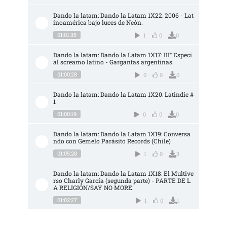
Dando la latam: Dando la Latam 1X22: 2006 - Lat
inoamérica bajo luces de Neón.
01:01:35
1
0
0
Dando la latam: Dando la Latam 1X17: III° Especi
al screamo latino - Gargantas argentinas.
01:00:28
0
0
0
Dando la latam: Dando la Latam 1X20: Latindie #
1
01:00:19
0
0
0
Dando la latam: Dando la Latam 1X19: Conversa
ndo con Gemelo Parásito Records (Chile)
01:05:28
1
0
3
Dando la latam: Dando la Latam 1X18: El Multive
rso Charly García (segunda parte) - PARTE DE L
A RELIGIÓN/SAY NO MORE
01:02:27
1
0
1