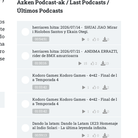
Azken Podcast-ak / Last Podcasts /
Últimos Podcasts
os
herriaren hitza: 2026/07/14 -  SHUAI JIAO: Mirar
te
i Riolobos Santos y Ekain Otegi.
do
00:54:51
0
0
0
ma
ro
herriaren hitza: 2026/07/21 -  ANDIMA ERRAZTI, 
rider de BMX amurrioarra
se
01:00:16
15
2
13
Kodoro Games: Kodoro Games - 4×42 - Final de l
a Temporada 4
01:03:42
1
0
2
Kodoro Games: Kodoro Games - 4×42 - Final de l
a Temporada 4
01:03:42
1
0
0
Dando la latam: Dando la Latam 1X23: Homenaje 
al Indio Solari - La última leyenda infinita.
00:59:13
2
0
0