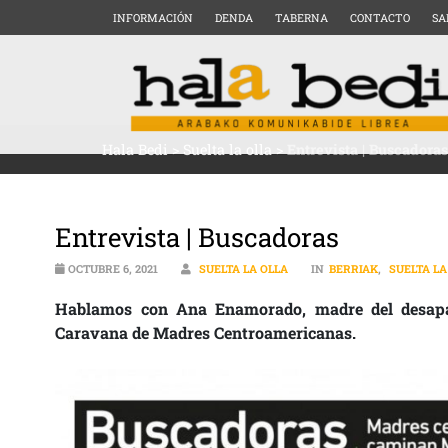
INFORMACIÓN
DENDA
TABERNA
CONTACTO
SA
Hala Bedi
>
Suelta la olla
>
Entrevista | Buscadoras
Entrevista | Buscadoras
OCTUBRE 6, 2021
SUELTA LA OLLA
IN
BERRIAK
,
SUELTA LA
Hablamos con Ana Enamorado, madre del desapa
Caravana de Madres Centroamericanas.