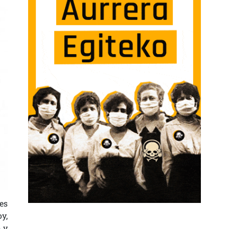
es
y,
 y