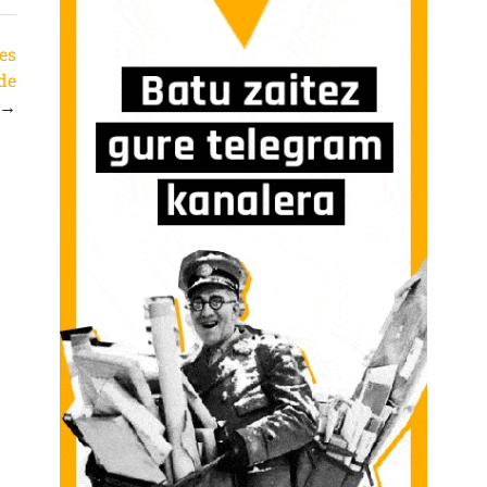
es
sde
→