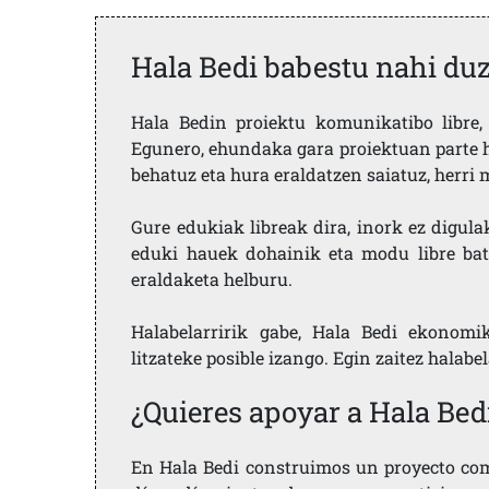
Hala Bedi babestu nahi du
Hala Bedin proiektu komunikatibo libre, 
Egunero, ehundaka gara proiektuan parte h
behatuz eta hura eraldatzen saiatuz, herr
Gure edukiak libreak dira, inork ez digula
eduki hauek dohainik eta modu libre bat
eraldaketa helburu.
Halabelarririk gabe, Hala Bedi ekonomi
litzateke posible izango. Egin zaitez halabe
¿Quieres apoyar a Hala Bed
En Hala Bedi construimos un proyecto comu