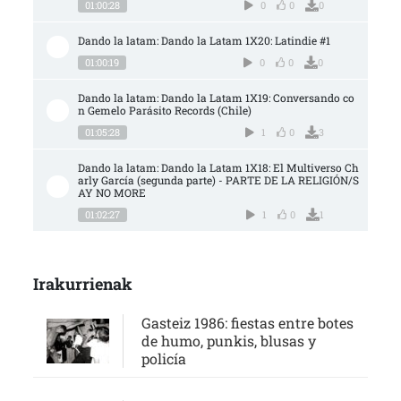
01:00:28
0
0
0
Dando la latam: Dando la Latam 1X20: Latindie #1
01:00:19
0
0
0
Dando la latam: Dando la Latam 1X19: Conversando co
n Gemelo Parásito Records (Chile)
01:05:28
1
0
3
Dando la latam: Dando la Latam 1X18: El Multiverso Ch
arly García (segunda parte) - PARTE DE LA RELIGIÓN/S
AY NO MORE
01:02:27
1
0
1
Irakurrienak
Gasteiz 1986: fiestas entre botes
de humo, punkis, blusas y
policía