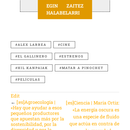
EGIN ZAITEZ
HALABELARRI
ALEX LARREA
CINE
EL GALLINERO
ESTRENOS
HIL KANPAIAK
MATAR A PINOCHET
PELÍCULAS
Edit
←
[:es]Agroecología |
[:es]Ciencia | María Ortiz:
«Hay que ayudar a esos
«La energía oscura es
pequeños productores
una especie de fluido
que apuestan más por la
que actúa en contra de
sostenibilidad, por la
diversidad y por la