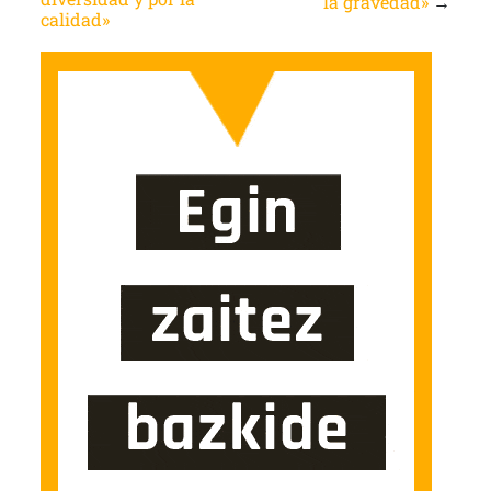
la gravedad»
→
calidad»