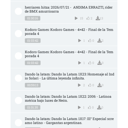
herriaren hitza: 2026/07/21 -  ANDIMA ERRAZTI, rider 
de BMX amurrioarra
01:00:16
15
2
13
Kodoro Games: Kodoro Games - 4×42 - Final de la Tem
porada 4
01:03:42
1
0
2
Kodoro Games: Kodoro Games - 4×42 - Final de la Tem
porada 4
01:03:42
1
0
0
Dando la latam: Dando la Latam 1X23: Homenaje al Ind
io Solari - La última leyenda infinita.
00:59:13
2
0
0
Dando la latam: Dando la Latam 1X22: 2006 - Latinoa
mérica bajo luces de Neón.
01:01:35
1
0
0
Dando la latam: Dando la Latam 1X17: III° Especial scre
amo latino - Gargantas argentinas.