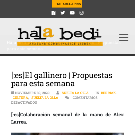
HALABELARRIS
Hala Bedi
>
Suelta la olla
>
[:es]El gallinero | Propuestas
para esta semana
[:es]El gallinero | Propuestas
para esta semana
NOVIEMBRE 30, 2020
SUELTA LA OLLA
IN
BERRIAK
,
CULTURA
,
SUELTA LA OLLA
COMENTARIOS
EN [:ES]EL GALLINERO | PROPUESTAS PARA ESTA SEMANA
DESACTIVADOS
[:es]Colaboración semanal de la mano de Alex
Larrea.