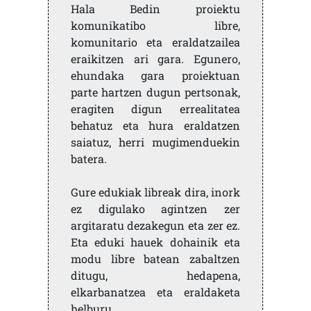
Hala Bedin proiektu
komunikatibo libre,
komunitario eta eraldatzailea
eraikitzen ari gara. Egunero,
ehundaka gara proiektuan
parte hartzen dugun pertsonak,
eragiten digun errealitatea
behatuz eta hura eraldatzen
saiatuz, herri mugimenduekin
batera.
Gure edukiak libreak dira, inork
ez digulako agintzen zer
argitaratu dezakegun eta zer ez.
Eta eduki hauek dohainik eta
modu libre batean zabaltzen
ditugu, hedapena,
elkarbanatzea eta eraldaketa
helburu.