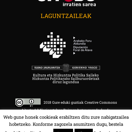
LAGUNTZAILEAK
2018 Gure eduki guztiak Creative Commons
Aitortu 4.0 Nazioartekoa Baimen baten mende daude.
Web gune honek cookieak erabiltzen ditu zure nabigatzailea
hobetzeko. Konforme zagozela asumitzen dugu, bestela