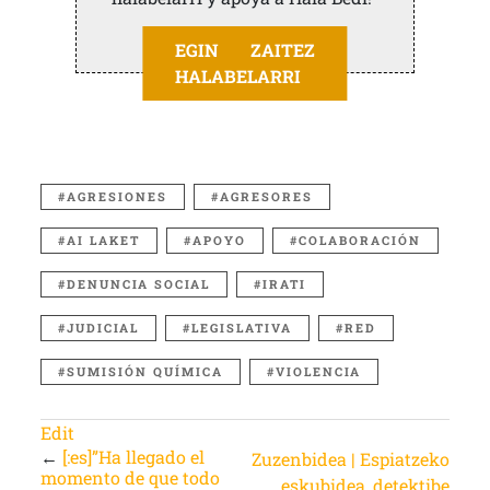
EGIN ZAITEZ
HALABELARRI
AGRESIONES
AGRESORES
AI LAKET
APOYO
COLABORACIÓN
DENUNCIA SOCIAL
IRATI
JUDICIAL
LEGISLATIVA
RED
SUMISIÓN QUÍMICA
VIOLENCIA
Edit
←
[:es]”Ha llegado el
Zuzenbidea | Espiatzeko
momento de que todo
eskubidea, detektibe