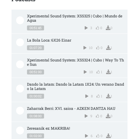
Xperimental Sound System: XSS325 | Cubo | Mundo de 
Agua
00:51:45
3
0
0
La Bola Loca: 6X26 Einar
01:07:39
10
0
1
Xperimental Sound System: XSS324 | Cubo | Way To Th
e Sun
00:51:00
10
1
1
Dando la latam: Dando la Latam 1X24: Un verano Dand
o la Latam
01:00:02
8
1
1
Zaharrak Berri: XVI. saioa - AZKEN DANTZA HAU
01:08:00
9
0
0
Zeresanik ez: MAKRIBA!
01:02:00
6
0
1