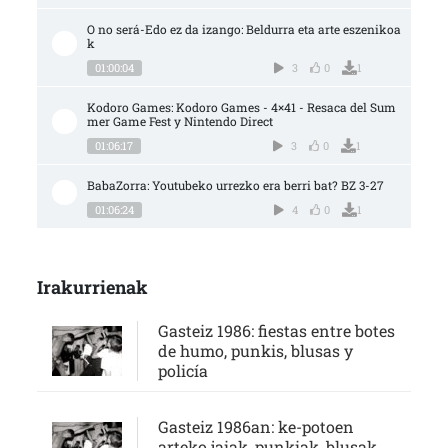
O no será-Edo ez da izango: Beldurra eta arte eszenikoa
k
01:00:04
3
0
1
Kodoro Games: Kodoro Games - 4×41 - Resaca del Sum
mer Game Fest y Nintendo Direct
01:06:17
3
0
1
BabaZorra: Youtubeko urrezko era berri bat? BZ 3-27
01:06:24
4
0
1
Irakurrienak
Gasteiz 1986: fiestas entre botes
de humo, punkis, blusas y
policía
Gasteiz 1986an: ke-potoen
arteko jaiak, punkiak, blusak