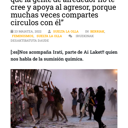
cree y apoya al agresor, porque
muchas veces compartes
circulos con él”
23 MAIATZA, 2022
SUELTA LA OLLA
IN
BERRIAK
,
FEMINISMOS
,
SUELTA LA OLLA
IRUZKINAK
[:ES]AI LAKET!! | “LO NECESARIO ES QUE TENG
DESAKTIBATUTA DAUDE
[:es]Nos acompaña Irati, parte de Ai Laket!! quien
nos habla de la sumisión química.