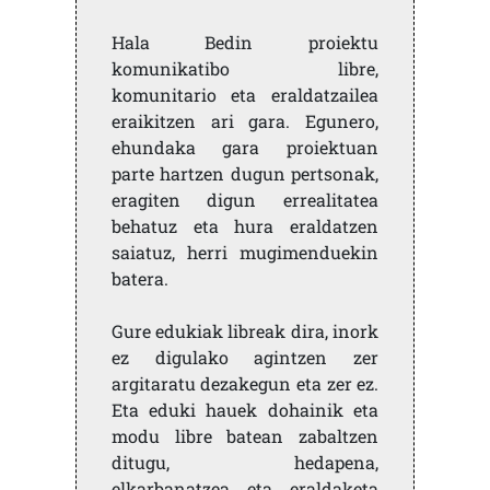
Hala Bedin proiektu
komunikatibo libre,
komunitario eta eraldatzailea
eraikitzen ari gara. Egunero,
ehundaka gara proiektuan
parte hartzen dugun pertsonak,
eragiten digun errealitatea
behatuz eta hura eraldatzen
saiatuz, herri mugimenduekin
batera.
Gure edukiak libreak dira, inork
ez digulako agintzen zer
argitaratu dezakegun eta zer ez.
Eta eduki hauek dohainik eta
modu libre batean zabaltzen
ditugu, hedapena,
elkarbanatzea eta eraldaketa