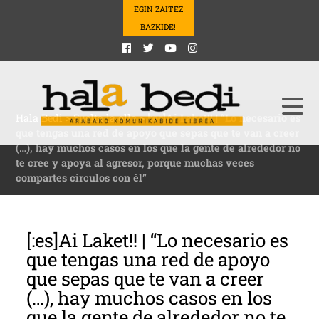
EGIN ZAITEZ
BAZKIDE!
Hala Bedi
>
Suelta la olla
>
[:es]Ai Laket!! | “Lo necesario es
que tengas una red de apoyo que sepas que te van a creer
(…), hay muchos casos en los que la gente de alrededor no
te cree y apoya al agresor, porque muchas veces
compartes circulos con él”
[:es]Ai Laket!! | “Lo necesario es
que tengas una red de apoyo
que sepas que te van a creer
(…), hay muchos casos en los
que la gente de alrededor no te