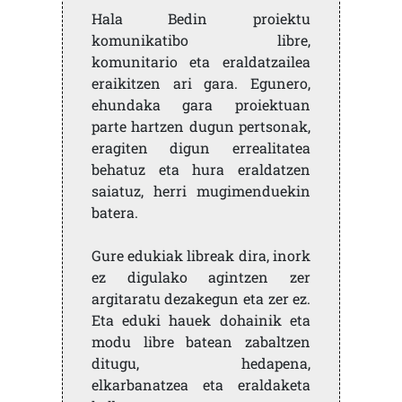
Hala Bedin proiektu
komunikatibo libre,
komunitario eta eraldatzailea
eraikitzen ari gara. Egunero,
ehundaka gara proiektuan
parte hartzen dugun pertsonak,
eragiten digun errealitatea
behatuz eta hura eraldatzen
saiatuz, herri mugimenduekin
batera.
Gure edukiak libreak dira, inork
ez digulako agintzen zer
argitaratu dezakegun eta zer ez.
Eta eduki hauek dohainik eta
modu libre batean zabaltzen
ditugu, hedapena,
elkarbanatzea eta eraldaketa