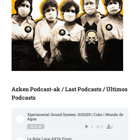
Azken Podcast-ak / Last Podcasts / Últimos
Podcasts
Xperimental Sound System: XSS325 | Cubo | Mundo de 
Agua
00:51:45
3
0
0
La Bola Loca: 6X26 Einar