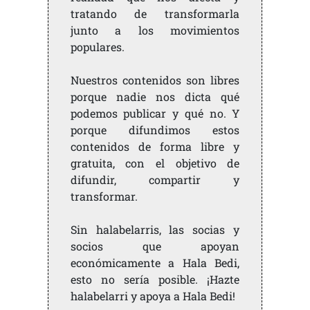
tratando de transformarla
junto a los movimientos
populares.
Nuestros contenidos son libres
porque nadie nos dicta qué
podemos publicar y qué no. Y
porque difundimos estos
contenidos de forma libre y
gratuita, con el objetivo de
difundir, compartir y
transformar.
Sin halabelarris, las socias y
socios que apoyan
económicamente a Hala Bedi,
esto no sería posible. ¡Hazte
halabelarri y apoya a Hala Bedi!