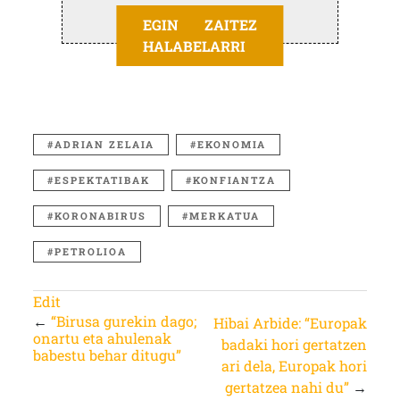
EGIN ZAITEZ
HALABELARRI
ADRIAN ZELAIA
EKONOMIA
ESPEKTATIBAK
KONFIANTZA
KORONABIRUS
MERKATUA
PETROLIOA
Edit
←
“Birusa gurekin dago;
Hibai Arbide: “Europak
onartu eta ahulenak
badaki hori gertatzen
babestu behar ditugu”
ari dela, Europak hori
gertatzea nahi du”
→