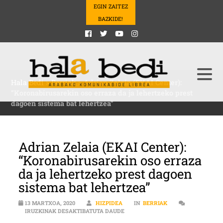
EGIN ZAITEZ
BAZKIDE!
Hala Bedi
>
Berriak
>
Adrian Zelaia (EKAI Center):
“Koronabirusarekin oso erraza da ja lehertzeko prest
dagoen sistema bat lehertzea”
Adrian Zelaia (EKAI Center):
“Koronabirusarekin oso erraza
da ja lehertzeko prest dagoen
sistema bat lehertzea”
13 MARTXOA, 2020
HIZPIDEA
IN
BERRIAK
ADRIAN ZELAIA (EKAI CENTER): “
IRUZKINAK DESAKTIBATUTA DAUDE