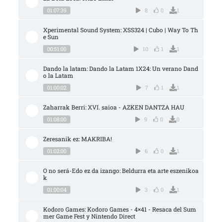
01:07:39
8
0
1
Xperimental Sound System: XSS324 | Cubo | Way To Th
e Sun
00:51:00
10
1
1
Dando la latam: Dando la Latam 1X24: Un verano Dand
o la Latam
01:00:02
7
1
1
Zaharrak Berri: XVI. saioa - AZKEN DANTZA HAU
01:08:00
9
0
0
Zeresanik ez: MAKRIBA!
01:02:00
6
0
1
O no será-Edo ez da izango: Beldurra eta arte eszenikoa
k
01:00:04
3
0
1
Kodoro Games: Kodoro Games - 4×41 - Resaca del Sum
mer Game Fest y Nintendo Direct