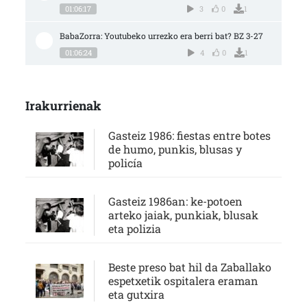
01:06:17
3
0
1
BabaZorra: Youtubeko urrezko era berri bat? BZ 3-27
01:06:24
4
0
1
Irakurrienak
Gasteiz 1986: fiestas entre botes
de humo, punkis, blusas y
policía
Gasteiz 1986an: ke-potoen
arteko jaiak, punkiak, blusak
eta polizia
Beste preso bat hil da Zaballako
espetxetik ospitalera eraman
eta gutxira