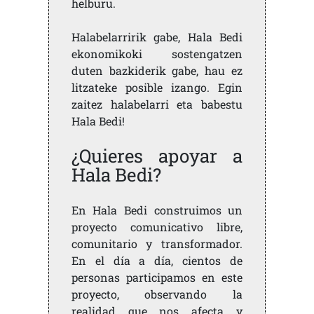
helburu.
Halabelarririk gabe, Hala Bedi
ekonomikoki sostengatzen
duten bazkiderik gabe, hau ez
litzateke posible izango. Egin
zaitez halabelarri eta babestu
Hala Bedi!
¿Quieres apoyar a
Hala Bedi?
En Hala Bedi construimos un
proyecto comunicativo libre,
comunitario y transformador.
En el día a día, cientos de
personas participamos en este
proyecto, observando la
realidad que nos afecta y