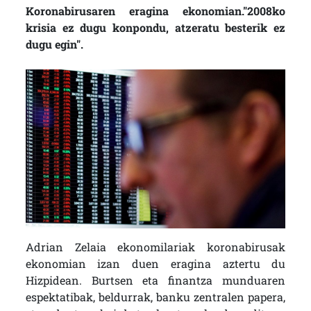
Koronabirusaren eragina ekonomian."2008ko
krisia ez dugu konpondu, atzeratu besterik ez
dugu egin".
Adrian Zelaia ekonomilariak koronabirusak
ekonomian izan duen eragina aztertu du
Hizpidean. Burtsen eta finantza munduaren
espektatibak, beldurrak, banku zentralen papera,