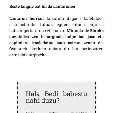
Beste langile bat hil da Lantaronen
Lantaron herrian
kokatuta dagoen kalefakzio
sistemetarako tutuak egiten dituen enpresa
batean gertatu da ezbeharra.
Miranda de Ebroko
auzokidea zen beharginak kolpe bat jaso eta
ospitalera trasladatua izan ostean zendu da
.
Osalanek ikerketa abiatu du lan heriotzaren
arrazoiak argitzeko.
Hala Bedi babestu
nahi duzu?