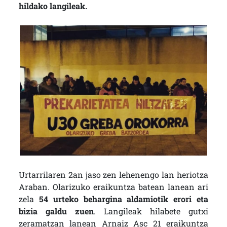
hildako langileak.
Urtarrilaren 2an jaso zen lehenengo lan heriotza
Araban. Olarizuko eraikuntza batean lanean ari
zela
54 urteko behargina aldamiotik erori eta
bizia galdu zuen
. Langileak hilabete gutxi
zeramatzan lanean Arnaiz Asc 21 eraikuntza