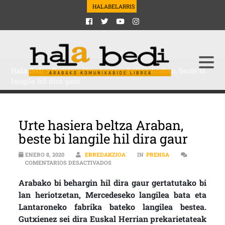
HALABELARRIS
Hala Bedi
>
Prensa
>
Urte hasiera beltza Araban, beste bi
langile hil dira gaur
Urte hasiera beltza Araban,
beste bi langile hil dira gaur
ENERO 8, 2020
ERREDAKZIOA
IN
PRENSA
EN URTE HASIERA BELTZA ARABAN, BEST
COMENTARIOS DESACTIVADOS
Arabako bi behargin hil dira gaur gertatutako bi
lan heriotzetan, Mercedeseko langilea bata eta
Lantaroneko fabrika bateko langilea bestea.
Gutxienez sei dira Euskal Herrian prekarietateak