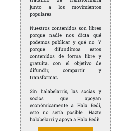
junto a los movimientos
populares.
Nuestros contenidos son libres
porque nadie nos dicta qué
podemos publicar y qué no. Y
porque difundimos estos
contenidos de forma libre y
gratuita, con el objetivo de
difundir, compartir y
transformar.
Sin halabelarris, las socias y
socios que apoyan
económicamente a Hala Bedi,
esto no sería posible. ¡Hazte
halabelarri y apoya a Hala Bedi!