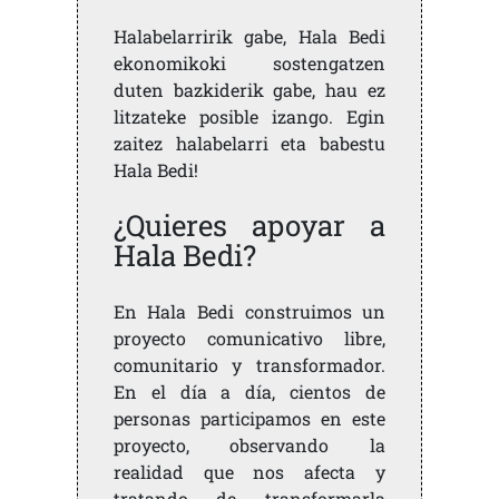
Halabelarririk gabe, Hala Bedi
ekonomikoki sostengatzen
duten bazkiderik gabe, hau ez
litzateke posible izango. Egin
zaitez halabelarri eta babestu
Hala Bedi!
¿Quieres apoyar a
Hala Bedi?
En Hala Bedi construimos un
proyecto comunicativo libre,
comunitario y transformador.
En el día a día, cientos de
personas participamos en este
proyecto, observando la
realidad que nos afecta y
tratando de transformarla