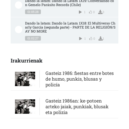
Dando la latam: Dando la Latam 1X19: Conversando co
n Gemelo Parásito Records (Chile)
01:05:28
1
0
3
Dando la latam: Dando la Latam 1X18: El Multiverso Ch
arly García (segunda parte) - PARTE DE LA RELIGIÓN/S
AY NO MORE
01:02:27
1
0
1
Irakurrienak
Gasteiz 1986: fiestas entre botes
de humo, punkis, blusas y
policía
Gasteiz 1986an: ke-potoen
arteko jaiak, punkiak, blusak
eta polizia