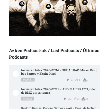
Azken Podcast-ak / Last Podcasts / Últimos
Podcasts
herriaren hitza: 2026/07/14 -  SHUAI JIAO: Mirari Riolo
bos Santos y Ekain Otegi.
00:54:51
2
1
0
herriaren hitza: 2026/07/21 -  ANDIMA ERRAZTI, rider 
de BMX amurrioarra
01:00:16
15
2
13
Kodoro Games: Kodoro Games - 4×42 - Final de la Tem