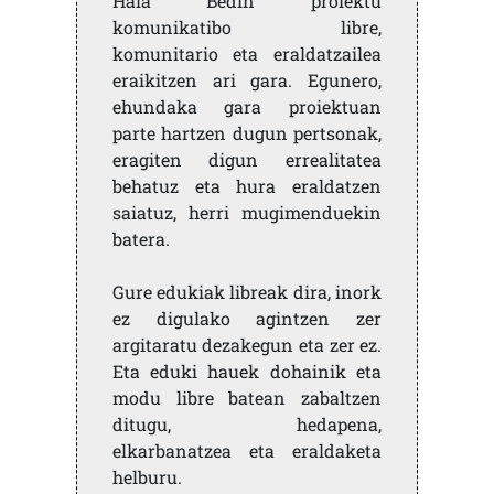
Hala Bedin proiektu
komunikatibo libre,
komunitario eta eraldatzailea
eraikitzen ari gara. Egunero,
ehundaka gara proiektuan
parte hartzen dugun pertsonak,
eragiten digun errealitatea
behatuz eta hura eraldatzen
saiatuz, herri mugimenduekin
batera.
Gure edukiak libreak dira, inork
ez digulako agintzen zer
argitaratu dezakegun eta zer ez.
Eta eduki hauek dohainik eta
modu libre batean zabaltzen
ditugu, hedapena,
elkarbanatzea eta eraldaketa
helburu.