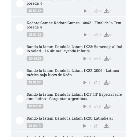
porada 4
01:03:42
1
0
2
Kodoro Games: Kodoro Games - 4×42 - Final de la Tem
porada 4
01:03:42
1
0
0
Dando la latam: Dando la Latam 1X23: Homenaje al Ind
io Solari - La última leyenda infinita.
00:59:13
2
0
0
Dando la latam: Dando la Latam 1X22: 2006 - Latinoa
mérica bajo luces de Neón.
01:01:35
1
0
0
Dando la latam: Dando la Latam 1X17: III° Especial scre
amo latino - Gargantas argentinas.
01:00:28
0
0
0
Dando la latam: Dando la Latam 1X20: Latindie #1
01:00:19
0
0
0