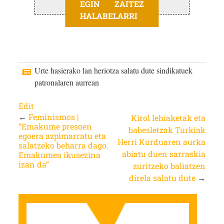
EGIN ZAITEZ
HALABELARRI
Urte hasierako lan heriotza salatu dute sindikatuek
patronalaren aurrean
Edit
←
Feminismos |
Kirol lehiaketak eta
“Emakume presoen
babesletzak Turkiak
egoera azpimarratu eta
Herri Kurduaren aurka
salatzeko beharra dago.
abiatu duen sarraskia
Emakumea ikusezina
izan da”
zuritzeko baliatzen
direla salatu dute
→