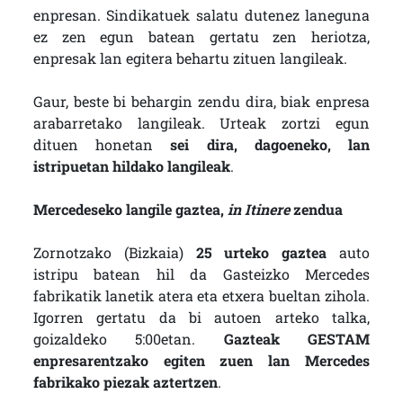
enpresan. Sindikatuek salatu dutenez laneguna
ez zen egun batean gertatu zen heriotza,
enpresak lan egitera behartu zituen langileak.
Gaur, beste bi behargin zendu dira, biak enpresa
arabarretako langileak. Urteak zortzi egun
dituen honetan
sei dira, dagoeneko, lan
istripuetan hildako langileak
.
Mercedeseko langile gaztea,
in Itinere
zendua
Zornotzako (Bizkaia)
25 urteko gaztea
auto
istripu batean hil da Gasteizko Mercedes
fabrikatik lanetik atera eta etxera bueltan zihola.
Igorren gertatu da bi autoen arteko talka,
goizaldeko 5:00etan.
Gazteak GESTAM
enpresarentzako egiten zuen lan Mercedes
fabrikako piezak aztertzen
.