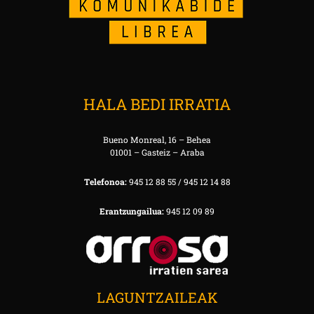
HALA BEDI IRRATIA
Bueno Monreal, 16 – Behea
01001 – Gasteiz – Araba
Telefonoa:
945 12 88 55 / 945 12 14 88
Erantzungailua:
945 12 09 89
LAGUNTZAILEAK