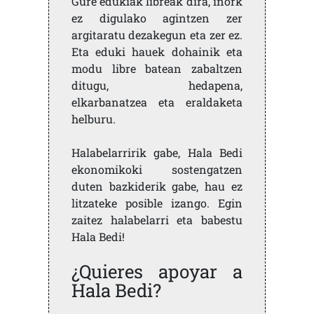
Gure edukiak libreak dira, inork
ez digulako agintzen zer
argitaratu dezakegun eta zer ez.
Eta eduki hauek dohainik eta
modu libre batean zabaltzen
ditugu, hedapena,
elkarbanatzea eta eraldaketa
helburu.
Halabelarririk gabe, Hala Bedi
ekonomikoki sostengatzen
duten bazkiderik gabe, hau ez
litzateke posible izango. Egin
zaitez halabelarri eta babestu
Hala Bedi!
¿Quieres apoyar a
Hala Bedi?