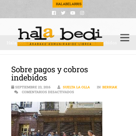
HALABELARRIS
Hala Bedi
>
Berriak
>
Sobre pagos y cobros indebidos
Sobre pagos y cobros
indebidos
SEPTIEMBRE 23, 2016
SUELTA LA OLLA
IN
BERRIAK
EN SOBRE PAGOS Y COBROS INDEBI
COMENTARIOS DESACTIVADOS