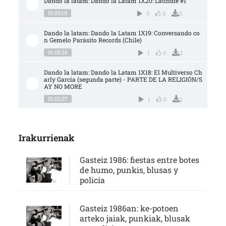
Dando la latam: Dando la Latam 1X20: Latindie #1
01:00:19
0
0
0
Dando la latam: Dando la Latam 1X19: Conversando co
n Gemelo Parásito Records (Chile)
01:05:28
1
0
3
Dando la latam: Dando la Latam 1X18: El Multiverso Ch
arly García (segunda parte) - PARTE DE LA RELIGIÓN/S
AY NO MORE
01:02:27
1
0
1
Irakurrienak
Gasteiz 1986: fiestas entre botes
de humo, punkis, blusas y
policía
Gasteiz 1986an: ke-potoen
arteko jaiak, punkiak, blusak