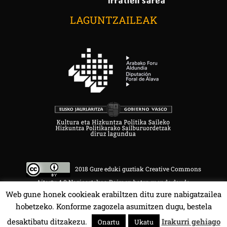
LAGUNTZAILEAK
2018 Gure eduki guztiak Creative Commons
Aitortu 4.0 Nazioartekoa Baimen baten mende daude.
Web gune honek cookieak erabiltzen ditu zure nabigatzailea
hobetzeko. Konforme zagozela asumitzen dugu, bestela
desaktibatu ditzakezu.
Irakurri gehiago
Onartu
Ukatu
HALA BEDI BAT 107.4 MHz.