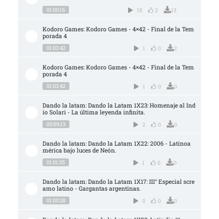
01:00:16
15
2
13
Kodoro Games: Kodoro Games - 4×42 - Final de la Tem
porada 4
01:03:42
1
0
2
Kodoro Games: Kodoro Games - 4×42 - Final de la Tem
porada 4
01:03:42
1
0
0
Dando la latam: Dando la Latam 1X23: Homenaje al Ind
io Solari - La última leyenda infinita.
00:59:13
2
0
0
Dando la latam: Dando la Latam 1X22: 2006 - Latinoa
mérica bajo luces de Neón.
01:01:35
1
0
0
Dando la latam: Dando la Latam 1X17: III° Especial scre
amo latino - Gargantas argentinas.
01:00:28
0
0
0