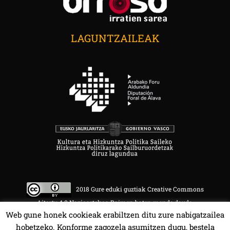
LAGUNTZAILEAK
2018 Gure eduki guztiak Creative Commons
Aitortu 4.0 Nazioartekoa Baimen baten mende daude.
Web gune honek cookieak erabiltzen ditu zure nabigatzailea
hobetzeko. Konforme zagozela asumitzen dugu, bestela