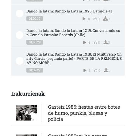
Dando la latam: Dando la Latam 1X20: Latindie #1
01:00:19
0
0
0
Dando la latam: Dando la Latam 1X19: Conversando co
n Gemelo Parásito Records (Chile)
01:05:28
1
0
3
Dando la latam: Dando la Latam 1X18: El Multiverso Ch
arly García (segunda parte) - PARTE DE LA RELIGIÓN/S
AY NO MORE
01:02:27
1
0
1
Irakurrienak
Gasteiz 1986: fiestas entre botes
de humo, punkis, blusas y
policía
Gasteiz 1986an: ke-potoen