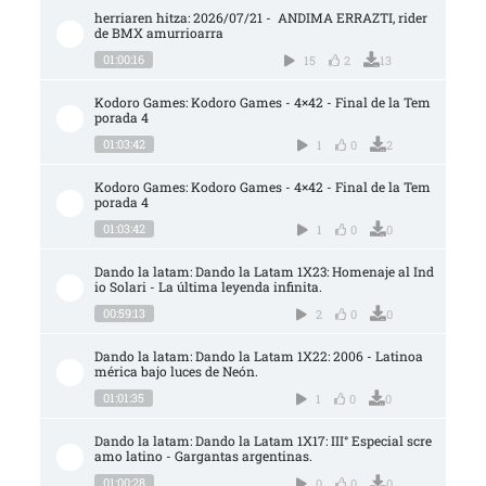
herriaren hitza: 2026/07/21 -  ANDIMA ERRAZTI, rider 
de BMX amurrioarra
01:00:16
15
2
13
Kodoro Games: Kodoro Games - 4×42 - Final de la Tem
porada 4
01:03:42
1
0
2
Kodoro Games: Kodoro Games - 4×42 - Final de la Tem
porada 4
01:03:42
1
0
0
Dando la latam: Dando la Latam 1X23: Homenaje al Ind
io Solari - La última leyenda infinita.
00:59:13
2
0
0
Dando la latam: Dando la Latam 1X22: 2006 - Latinoa
mérica bajo luces de Neón.
01:01:35
1
0
0
Dando la latam: Dando la Latam 1X17: III° Especial scre
amo latino - Gargantas argentinas.
01:00:28
0
0
0