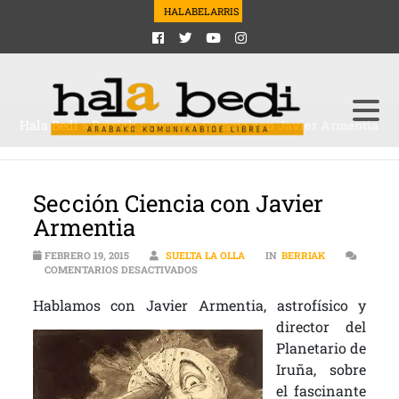
HALABELARRIS
Hala Bedi
>
Berriak
>
Sección Ciencia con Javier Armentia
Sección Ciencia con Javier
Armentia
FEBRERO 19, 2015
SUELTA LA OLLA
IN
BERRIAK
EN SECCIÓN CIENCIA CON JAVIER ARME
COMENTARIOS DESACTIVADOS
Hablamos con Javier Armen
tia, astrofísico y
director del
Planetario de
Iruña, sobre
el fascinante