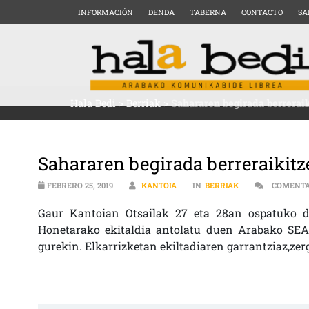
INFORMACIÓN
DENDA
TABERNA
CONTACTO
SA
Hala Bedi
>
Berriak
>
Sahararen begirada berrerai
Sahararen begirada berreraikit
FEBRERO 25, 2019
KANTOIA
IN
BERRIAK
COMENTA
Gaur Kantoian Otsailak 27 eta 28an ospatuko d
Honetarako ekitaldia antolatu duen Arabako SE
gurekin. Elkarrizketan ekiltadiaren garrantziaz,zer