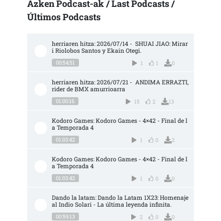
Azken Podcast-ak / Last Podcasts /
Últimos Podcasts
herriaren hitza: 2026/07/14 -  SHUAI JIAO: Mirar
i Riolobos Santos y Ekain Otegi.
00:54:51
1
1
0
herriaren hitza: 2026/07/21 -  ANDIMA ERRAZTI, 
rider de BMX amurrioarra
01:00:16
15
2
13
Kodoro Games: Kodoro Games - 4×42 - Final de l
a Temporada 4
01:03:42
1
0
2
Kodoro Games: Kodoro Games - 4×42 - Final de l
a Temporada 4
01:03:42
1
0
0
Dando la latam: Dando la Latam 1X23: Homenaje 
al Indio Solari - La última leyenda infinita.
00:59:13
2
0
0