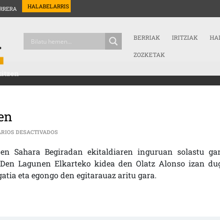
HALABELARRIS
RRERA
BERRIAK
IRITZIAK
HA
ZOZKETAK
kitzen
zen
EN SAHARAREN BEGIRADA BERRERAIKITZEN
RIOS DESACTIVADOS
en Sahara Begiradan ekitaldiaren inguruan solastu gar
ADen Lagunen Elkarteko kidea den Olatz Alonso izan du
gatia eta egongo den egitarauaz aritu gara.