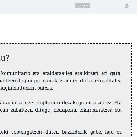
??:??:??
zu?
komunitario eta eraldatzailea eraikitzen ari gara.
artzen dugun pertsonak, eragiten digun errealitatea
i mugimenduekin batera.
ko agintzen zer argitaratu dezakegun eta zer ez. Eta
ean zabaltzen ditugu, hedapena, elkarbanatzea eta
koki sostengatzen duten bazkiderik gabe, hau ez