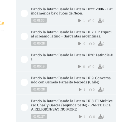
Dando la latam: Dando la Latam 1X22: 2006 - Lat
inoamérica bajo luces de Neón.
01:01:35
1
0
0
 La
→
Dando la latam: Dando la Latam 1X17: III° Especi
al screamo latino - Gargantas argentinas.
01:00:28
0
0
0
Dando la latam: Dando la Latam 1X20: Latindie #
1
01:00:19
0
0
0
Dando la latam: Dando la Latam 1X19: Conversa
ndo con Gemelo Parásito Records (Chile)
01:05:28
1
0
3
Dando la latam: Dando la Latam 1X18: El Multive
rso Charly García (segunda parte) - PARTE DE L
A RELIGIÓN/SAY NO MORE
01:02:27
1
0
1