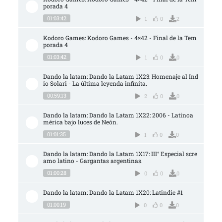
porada 4
01:03:42
1
0
2
Kodoro Games: Kodoro Games - 4×42 - Final de la Tem
porada 4
01:03:42
1
0
0
Dando la latam: Dando la Latam 1X23: Homenaje al Ind
io Solari - La última leyenda infinita.
00:59:13
2
0
0
Dando la latam: Dando la Latam 1X22: 2006 - Latinoa
mérica bajo luces de Neón.
01:01:35
1
0
0
Dando la latam: Dando la Latam 1X17: III° Especial scre
amo latino - Gargantas argentinas.
01:00:28
0
0
0
Dando la latam: Dando la Latam 1X20: Latindie #1
01:00:19
0
0
0