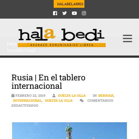
HALABELARRIS
Hala Bedi
>
Suelta la olla
>
Rusia | En el tablero
internacional
Rusia | En el tablero
internacional
FEBRERO 22, 2019
SUELTA LA OLLA
IN
BERRIAK
,
INTERNACIONAL
,
SUELTA LA OLLA
COMENTARIOS
EN RUSIA | EN EL TABLERO INTERNACIONAL
DESACTIVADOS