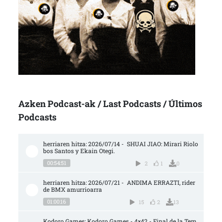
Azken Podcast-ak / Last Podcasts / Últimos
Podcasts
herriaren hitza: 2026/07/14 -  SHUAI JIAO: Mirari Riolo
bos Santos y Ekain Otegi.
00:54:51
2
1
0
herriaren hitza: 2026/07/21 -  ANDIMA ERRAZTI, rider 
de BMX amurrioarra
01:00:16
15
2
13
Kodoro Games: Kodoro Games - 4×42 - Final de la Tem