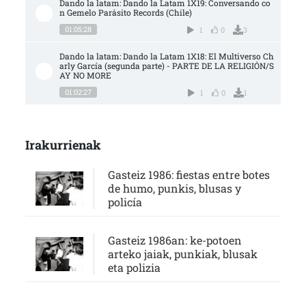
Dando la latam: Dando la Latam 1X19: Conversando co
n Gemelo Parásito Records (Chile)
01:05:28
1
0
3
Dando la latam: Dando la Latam 1X18: El Multiverso Ch
arly García (segunda parte) - PARTE DE LA RELIGIÓN/S
AY NO MORE
01:02:27
1
0
1
Irakurrienak
Gasteiz 1986: fiestas entre botes
de humo, punkis, blusas y
policía
Gasteiz 1986an: ke-potoen
arteko jaiak, punkiak, blusak
eta polizia