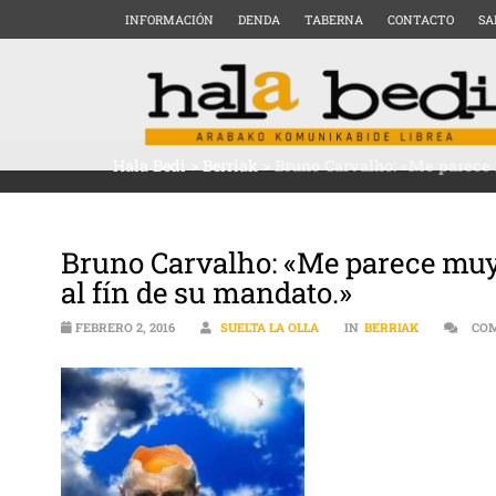
INFORMACIÓN
DENDA
TABERNA
CONTACTO
SA
Hala Bedi
>
Berriak
>
Bruno Carvalho: «Me parece 
Bruno Carvalho: «Me parece muy
al fín de su mandato.»
FEBRERO 2, 2016
SUELTA LA OLLA
IN
BERRIAK
COM