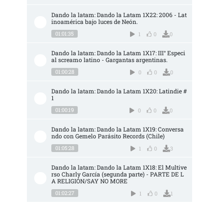
Dando la latam: Dando la Latam 1X22: 2006 - Lat
inoamérica bajo luces de Neón.
01:01:35
1
0
0
Dando la latam: Dando la Latam 1X17: III° Especi
al screamo latino - Gargantas argentinas.
01:00:28
0
0
0
Dando la latam: Dando la Latam 1X20: Latindie #
1
01:00:19
0
0
0
Dando la latam: Dando la Latam 1X19: Conversa
ndo con Gemelo Parásito Records (Chile)
01:05:28
1
0
3
Dando la latam: Dando la Latam 1X18: El Multive
rso Charly García (segunda parte) - PARTE DE L
A RELIGIÓN/SAY NO MORE
01:02:27
1
0
1