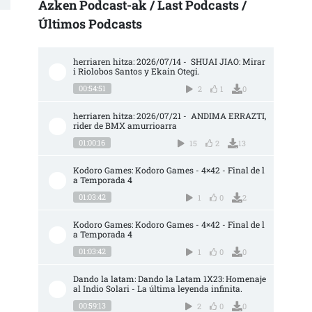
Azken Podcast-ak / Last Podcasts /
Últimos Podcasts
herriaren hitza: 2026/07/14 -  SHUAI JIAO: Mirar
i Riolobos Santos y Ekain Otegi.
00:54:51
2
1
0
herriaren hitza: 2026/07/21 -  ANDIMA ERRAZTI, 
rider de BMX amurrioarra
01:00:16
15
2
13
Kodoro Games: Kodoro Games - 4×42 - Final de l
a Temporada 4
01:03:42
1
0
2
Kodoro Games: Kodoro Games - 4×42 - Final de l
a Temporada 4
01:03:42
1
0
0
Dando la latam: Dando la Latam 1X23: Homenaje 
al Indio Solari - La última leyenda infinita.
00:59:13
2
0
0