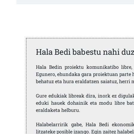
Hala Bedi babestu nahi du
Hala Bedin proiektu komunikatibo libre, 
Egunero, ehundaka gara proiektuan parte h
behatuz eta hura eraldatzen saiatuz, herr
Gure edukiak libreak dira, inork ez digula
eduki hauek dohainik eta modu libre bat
eraldaketa helburu.
Halabelarririk gabe, Hala Bedi ekonomi
litzateke posible izango. Egin zaitez halabe