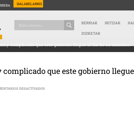
HALABELARRIS
RRERA
BERRIAK
IRITZIAK
HA
ZOZKETAK
muy complicado que este gobierno llegue al fín de su mandato.»
 complicado que este gobierno llegu
EN BRUNO CARVALHO: «ME PARECE MUY COMPLICADO 
ENTARIOS DESACTIVADOS