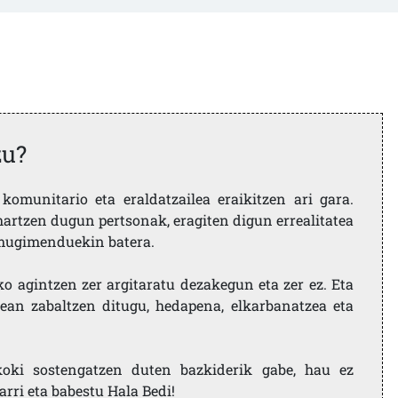
zu?
komunitario eta eraldatzailea eraikitzen ari gara.
artzen dugun pertsonak, eragiten digun errealitatea
i mugimenduekin batera.
ko agintzen zer argitaratu dezakegun eta zer ez. Eta
ean zabaltzen ditugu, hedapena, elkarbanatzea eta
koki sostengatzen duten bazkiderik gabe, hau ez
larri eta babestu Hala Bedi!