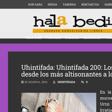
NOR GARA
DENDA
TABERNA
KONTAKTUA
SARR
Hala Bedi
>
Podcasts
>
Sozialak
>
uhintifada
>
Uhin
Uhintifada: Uhintifada 200: L
desde los más altisonantes a 
26 AZAROA, 2014
UHINTIFADA
0
En la
muros.
Urtzi
Irrati