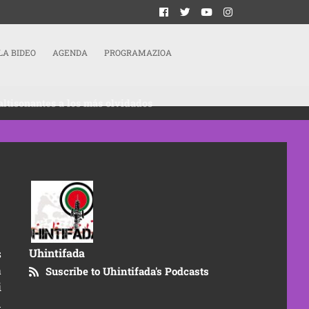
LA BIDEO
AGENDA
PROGRAMAZIOA
altisonantes a los más olvidados
Uhintifada
s
a
Suscribe to Uhintifada's Podcasts
i
n