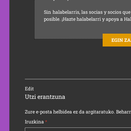
Sin halabelarris, las socias y socios q
posible. ¡Hazte halabelarri y apoya a Ha
EGIN Z
Edit
Utzi erantzuna
Zure e-posta helbidea ez da argitaratuko.
Behar
Iruzkina
*