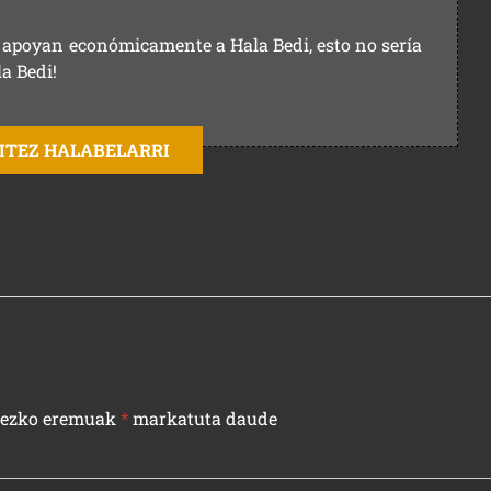
ue apoyan económicamente a Hala Bedi, esto no sería
la Bedi!
AITEZ HALABELARRI
rezko eremuak
*
markatuta daude