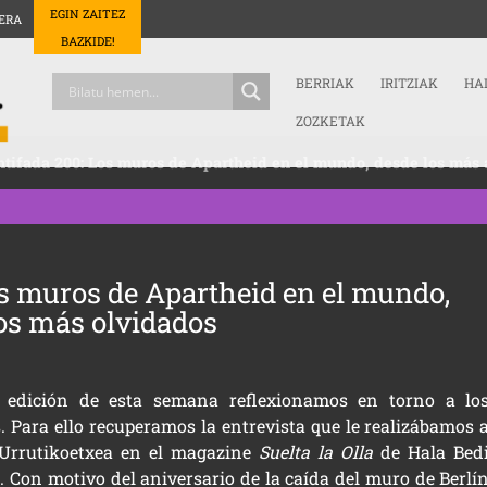
EGIN ZAITEZ
ERA
BAZKIDE!
BERRIAK
IRITZIAK
HA
ZOZKETAK
tifada 200: Los muros de Apartheid en el mundo, desde los más 
os muros de Apartheid en el mundo,
los más olvidados
 edición de esta semana reflexionamos en torno a lo
 Para ello recuperamos la entrevista que le realizábamos 
 Urrutikoetxea en el magazine
Suelta la Olla
de Hala Bed
a. Con motivo del aniversario de la caída del muro de Berlí