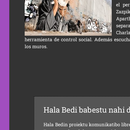
el pe
Zazpi
Aparth
separ
Charl
herramienta de control social. Además escuch
los muros.
Hala Bedi babestu nahi 
Hala Bedin proiektu komunikatibo libre,