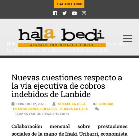
HALABELARRIS
Hala Bedi
>
Suelta la olla
>
Nuevas cuestiones respecto a
la vía ejecutiva de cobros indebidos de Lanbide
Nuevas cuestiones respecto a
la vía ejecutiva de cobros
indebidos de Lanbide
FEBRERO 12, 2020
SUELTA LA OLLA
IN
BERRIAK
,
PRESTACIONES SOCIALES
,
SUELTA LA OLLA
EN NUEVAS CUESTIONES RESPECTO A LA
COMENTARIOS DESACTIVADOS
Colaboración mensual sobre prestaciones
sociales de la mano de Iñaki Uribarri, economista