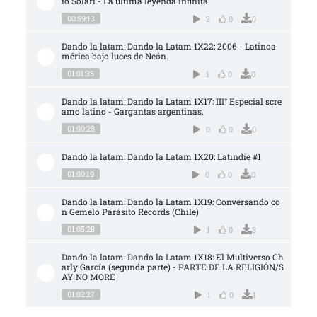
io Solari - La última leyenda infinita.
00:59:13
2
0
0
Dando la latam: Dando la Latam 1X22: 2006 - Latinoa
mérica bajo luces de Neón.
01:01:35
1
0
0
Dando la latam: Dando la Latam 1X17: III° Especial scre
amo latino - Gargantas argentinas.
01:00:28
0
0
0
Dando la latam: Dando la Latam 1X20: Latindie #1
01:00:19
0
0
0
Dando la latam: Dando la Latam 1X19: Conversando co
n Gemelo Parásito Records (Chile)
01:05:28
1
0
3
Dando la latam: Dando la Latam 1X18: El Multiverso Ch
arly García (segunda parte) - PARTE DE LA RELIGIÓN/S
AY NO MORE
01:02:27
1
0
1