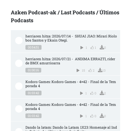
Azken Podcast-ak / Last Podcasts / Últimos
Podcasts
herriaren hitza: 2026/07/14 -  SHUAI JIAO: Mirari Riolo
bos Santos y Ekain Otegi.
00:54:51
1
1
0
herriaren hitza: 2026/07/21 -  ANDIMA ERRAZTI, rider 
de BMX amurrioarra
01:00:16
15
2
13
Kodoro Games: Kodoro Games - 4×42 - Final de la Tem
porada 4
01:03:42
1
0
2
Kodoro Games: Kodoro Games - 4×42 - Final de la Tem
porada 4
01:03:42
1
0
0
Dando la latam: Dando la Latam 1X23: Homenaje al Ind