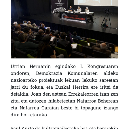
Urrian Hernanin egindako I. Kongresuaren
ondoren, Demokrazia Komunalaren aldeko
nazioarteko proiektuak lekuan lekuko sareetan
jarri du fokua, eta Euskal Herrira ere iritsi da
deialdia. Joan den astean Errekaleorren izan zen
zita, eta datozen hilabeteetan Nafarroa Beherean
eta Nafarroa Garaian beste bi topagune izango
dira horretarako.
Saul Kurto da bultzatzaileetako bat, eta berarekin