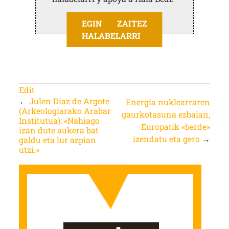
EGIN ZAITEZ
HALABELARRI
Edit
←
Julen Diaz de Argote
Energia nuklearraren
(Arkeologiarako Arabar
gaurkotasuna ezbaian,
Institutua): «Nahiago
Europatik «berde»
izan dute aukera bat
izendatu eta gero
→
galdu eta lur azpian
utzi.»