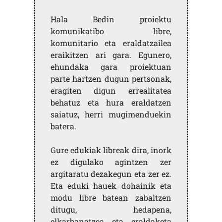
Hala Bedin proiektu
komunikatibo libre,
komunitario eta eraldatzailea
eraikitzen ari gara. Egunero,
ehundaka gara proiektuan
parte hartzen dugun pertsonak,
eragiten digun errealitatea
behatuz eta hura eraldatzen
saiatuz, herri mugimenduekin
batera.
Gure edukiak libreak dira, inork
ez digulako agintzen zer
argitaratu dezakegun eta zer ez.
Eta eduki hauek dohainik eta
modu libre batean zabaltzen
ditugu, hedapena,
elkarbanatzea eta eraldaketa