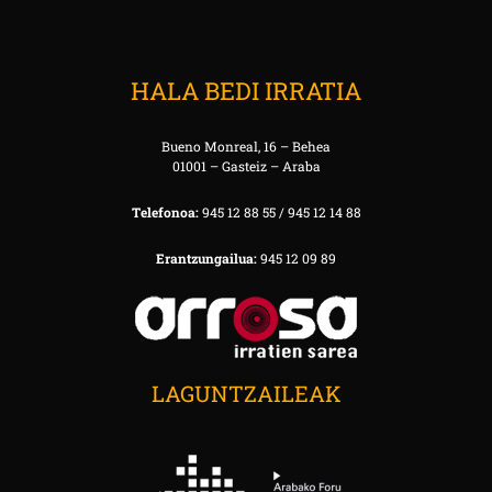
HALA BEDI IRRATIA
Bueno Monreal, 16 – Behea
01001 – Gasteiz – Araba
Telefonoa:
945 12 88 55 / 945 12 14 88
Erantzungailua:
945 12 09 89
LAGUNTZAILEAK