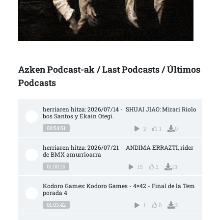
Azken Podcast-ak / Last Podcasts / Últimos
Podcasts
herriaren hitza: 2026/07/14 -  SHUAI JIAO: Mirari Riolo
bos Santos y Ekain Otegi.
00:54:51
2
1
0
herriaren hitza: 2026/07/21 -  ANDIMA ERRAZTI, rider 
de BMX amurrioarra
01:00:16
15
2
13
Kodoro Games: Kodoro Games - 4×42 - Final de la Tem
porada 4
01:03:42
1
0
2