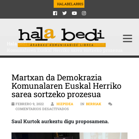
HALABELARRIS
Hala Bedi
>
Berriak
>
Martxan da Demokrazia
Komunalaren Euskal Herriko sarea sortzeko prozesua
Martxan da Demokrazia
Komunalaren Euskal Herriko
sarea sortzeko prozesua
FEBRERO 9, 2022
HIZPIDEA
IN
BERRIAK
EN MARTXAN DA DEMOKRAZIA KOMUNAL
COMENTARIOS DESACTIVADOS
Saul Kurtok aurkeztu digu proposamena.