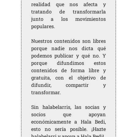
realidad que nos afecta y
tratando de transformarla
junto a los movimientos
populares.
Nuestros contenidos son libres
porque nadie nos dicta qué
podemos publicar y qué no. Y
porque difundimos estos
contenidos de forma libre y
gratuita, con el objetivo de
difundir, compartir y
transformar.
Sin halabelarris, las socias y
socios que apoyan
económicamente a Hala Bedi,
esto no sería posible. ¡Hazte
halabelarri y apoya a Hala Bedi!