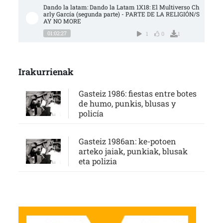
Dando la latam: Dando la Latam 1X18: El Multiverso Ch
arly García (segunda parte) - PARTE DE LA RELIGIÓN/S
AY NO MORE
01:02:27
1
0
1
Irakurrienak
Gasteiz 1986: fiestas entre botes
de humo, punkis, blusas y
policía
Gasteiz 1986an: ke-potoen
arteko jaiak, punkiak, blusak
eta polizia