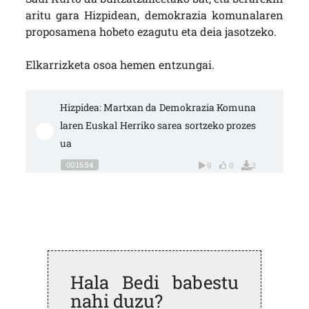
aritu gara Hizpidean, demokrazia komunalaren
proposamena hobeto ezagutu eta deia jasotzeko.
Elkarrizketa osoa hemen entzungai.
Hizpidea: Martxan da Demokrazia Komuna
laren Euskal Herriko sarea sortzeko prozes
ua
00:16:54
9
0
2
Hala Bedi babestu
nahi duzu?