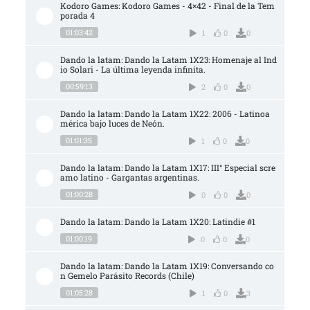
Kodoro Games: Kodoro Games - 4×42 - Final de la Tem
porada 4
01:03:42
1
0
0
Dando la latam: Dando la Latam 1X23: Homenaje al Ind
io Solari - La última leyenda infinita.
00:59:13
2
0
0
Dando la latam: Dando la Latam 1X22: 2006 - Latinoa
mérica bajo luces de Neón.
01:01:35
1
0
0
Dando la latam: Dando la Latam 1X17: III° Especial scre
amo latino - Gargantas argentinas.
01:00:28
0
0
0
Dando la latam: Dando la Latam 1X20: Latindie #1
01:00:19
0
0
0
Dando la latam: Dando la Latam 1X19: Conversando co
n Gemelo Parásito Records (Chile)
01:05:28
1
0
3