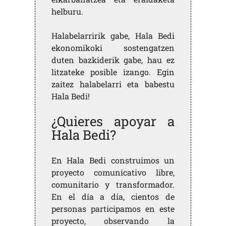
helburu.
Halabelarririk gabe, Hala Bedi
ekonomikoki sostengatzen
duten bazkiderik gabe, hau ez
litzateke posible izango. Egin
zaitez halabelarri eta babestu
Hala Bedi!
¿Quieres apoyar a
Hala Bedi?
En Hala Bedi construimos un
proyecto comunicativo libre,
comunitario y transformador.
En el día a día, cientos de
personas participamos en este
proyecto, observando la