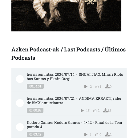
Azken Podcast-ak / Last Podcasts / Últimos
Podcasts
herriaren hitza: 2026/07/14 -  SHUAI JIAO: Mirari Riolo
bos Santos y Ekain Otegi.
00:54:51
2
1
0
herriaren hitza: 2026/07/21 -  ANDIMA ERRAZTI, rider 
de BMX amurrioarra
01:00:16
15
2
13
Kodoro Games: Kodoro Games - 4×42 - Final de la Tem
porada 4
01:03:42
1
0
2