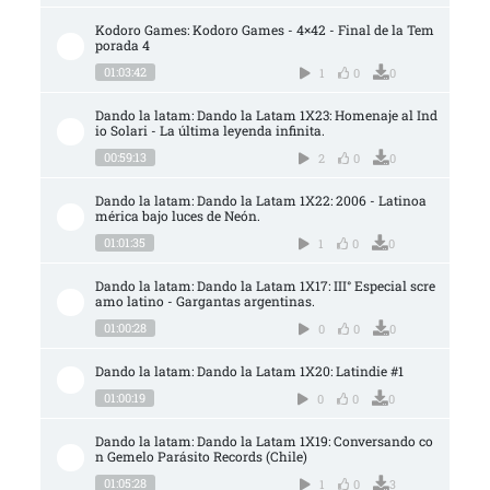
Kodoro Games: Kodoro Games - 4×42 - Final de la Tem
porada 4
01:03:42
1
0
0
Dando la latam: Dando la Latam 1X23: Homenaje al Ind
io Solari - La última leyenda infinita.
00:59:13
2
0
0
Dando la latam: Dando la Latam 1X22: 2006 - Latinoa
mérica bajo luces de Neón.
01:01:35
1
0
0
Dando la latam: Dando la Latam 1X17: III° Especial scre
amo latino - Gargantas argentinas.
01:00:28
0
0
0
Dando la latam: Dando la Latam 1X20: Latindie #1
01:00:19
0
0
0
Dando la latam: Dando la Latam 1X19: Conversando co
n Gemelo Parásito Records (Chile)
01:05:28
1
0
3