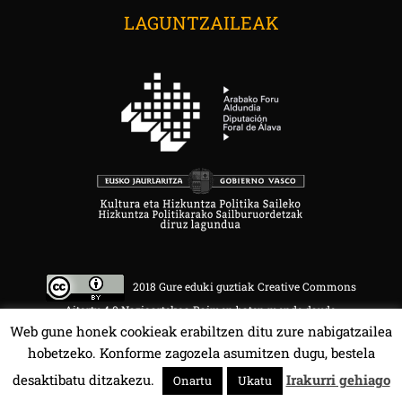
LAGUNTZAILEAK
2018 Gure eduki guztiak Creative Commons
Aitortu 4.0 Nazioartekoa Baimen baten mende daude.
Web gune honek cookieak erabiltzen ditu zure nabigatzailea
hobetzeko. Konforme zagozela asumitzen dugu, bestela
desaktibatu ditzakezu.
Irakurri gehiago
Onartu
Ukatu
HALA BEDI BAT 107.4 MHz.