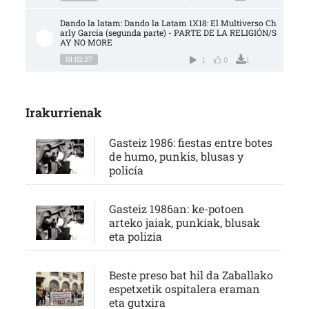
Dando la latam: Dando la Latam 1X18: El Multiverso Ch
arly García (segunda parte) - PARTE DE LA RELIGIÓN/S
AY NO MORE
01:02:27
1
0
1
Irakurrienak
Gasteiz 1986: fiestas entre botes
de humo, punkis, blusas y
policía
Gasteiz 1986an: ke-potoen
arteko jaiak, punkiak, blusak
eta polizia
Beste preso bat hil da Zaballako
espetxetik ospitalera eraman
eta gutxira