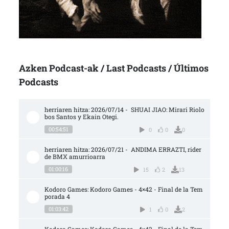
Azken Podcast-ak / Last Podcasts / Últimos
Podcasts
herriaren hitza: 2026/07/14 -  SHUAI JIAO: Mirari Riolo
bos Santos y Ekain Otegi.
00:54:51
0
0
0
herriaren hitza: 2026/07/21 -  ANDIMA ERRAZTI, rider 
de BMX amurrioarra
01:00:16
15
2
13
Kodoro Games: Kodoro Games - 4×42 - Final de la Tem
porada 4
01:03:42
1
0
2