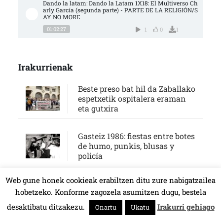
Dando la latam: Dando la Latam 1X18: El Multiverso Ch
arly García (segunda parte) - PARTE DE LA RELIGIÓN/S
AY NO MORE
01:02:27
1
0
1
Irakurrienak
Beste preso bat hil da Zaballako
espetxetik ospitalera eraman
eta gutxira
Gasteiz 1986: fiestas entre botes
de humo, punkis, blusas y
policía
Web gune honek cookieak erabiltzen ditu zure nabigatzailea
Gasteiz 1986an: ke-potoen
hobetzeko. Konforme zagozela asumitzen dugu, bestela
arteko jaiak, punkiak, blusak
eta polizia
desaktibatu ditzakezu.
Irakurri gehiago
Onartu
Ukatu
HALA BEDI BAT 107.4 MHz.