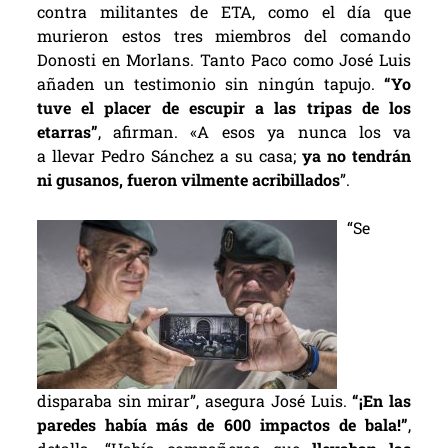
contra militantes de ETA, como el día que
murieron estos tres miembros del comando
Donosti en Morlans. Tanto Paco como José Luis
añaden un testimonio sin ningún tapujo.
“Yo
tuve el placer de escupir a las tripas de los
etarras”
, afirman. «A esos ya nunca los va
a llevar Pedro Sánchez a su casa;
ya no tendrán
ni gusanos, fueron vilmente acribillados
”.
“Se
disparaba sin mirar”, asegura José Luis.
“¡En las
paredes había más de 600 impactos de bala!”
,