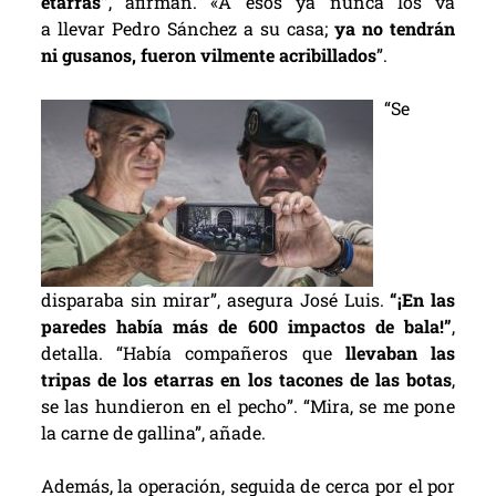
etarras”
, afirman. «A esos ya nunca los va
a llevar Pedro Sánchez a su casa;
ya no tendrán
ni gusanos, fueron vilmente acribillados
”.
“Se
disparaba sin mirar”, asegura José Luis.
“¡En las
paredes había más de 600 impactos de bala!”
,
detalla. “Había compañeros que
llevaban las
tripas de los etarras en los tacones de las botas
,
se las hundieron en el pecho”. “Mira, se me pone
la carne de gallina”, añade.
Además, la operación, seguida de cerca por el por