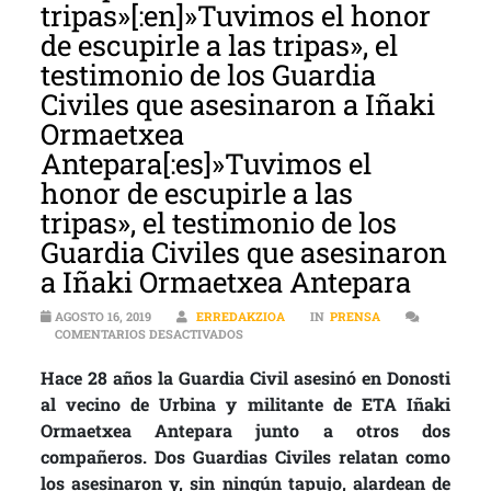
tripas»[:en]»Tuvimos el honor
de escupirle a las tripas», el
testimonio de los Guardia
Civiles que asesinaron a Iñaki
Ormaetxea
Antepara[:es]»Tuvimos el
honor de escupirle a las
tripas», el testimonio de los
Guardia Civiles que asesinaron
a Iñaki Ormaetxea Antepara
AGOSTO 16, 2019
ERREDAKZIOA
IN
PRENSA
EN LOS GUARDIAS CIVILES QUE ASESINA
COMENTARIOS DESACTIVADOS
Hace 28 años la Guardia Civil asesinó en Donosti
al vecino de Urbina y militante de ETA Iñaki
Ormaetxea Antepara junto a otros dos
compañeros. Dos Guardias Civiles relatan como
los asesinaron y, sin ningún tapujo, alardean de