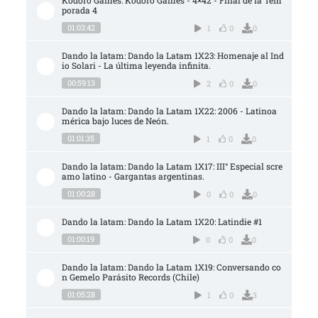
Kodoro Games: Kodoro Games - 4×42 - Final de la Tem
porada 4
01:03:42
1
0
0
Dando la latam: Dando la Latam 1X23: Homenaje al Ind
io Solari - La última leyenda infinita.
00:59:13
2
0
0
Dando la latam: Dando la Latam 1X22: 2006 - Latinoa
mérica bajo luces de Neón.
01:01:35
1
0
0
Dando la latam: Dando la Latam 1X17: III° Especial scre
amo latino - Gargantas argentinas.
01:00:28
0
0
0
Dando la latam: Dando la Latam 1X20: Latindie #1
01:00:19
0
0
0
Dando la latam: Dando la Latam 1X19: Conversando co
n Gemelo Parásito Records (Chile)
01:05:28
1
0
3