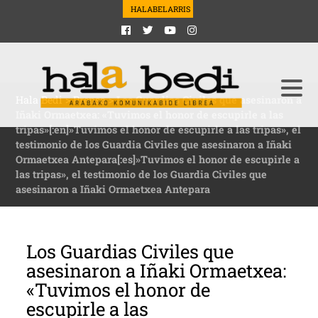
HALABELARRIS
Hala Bedi
>
Prensa
>
Los Guardias Civiles que asesinaron a
Iñaki Ormaetxea: «Tuvimos el honor de escupirle a las
tripas»[:en]»Tuvimos el honor de escupirle a las tripas», el
testimonio de los Guardia Civiles que asesinaron a Iñaki
Ormaetxea Antepara[:es]»Tuvimos el honor de escupirle a
las tripas», el testimonio de los Guardia Civiles que
asesinaron a Iñaki Ormaetxea Antepara
Los Guardias Civiles que
asesinaron a Iñaki Ormaetxea:
«Tuvimos el honor de
escupirle a las