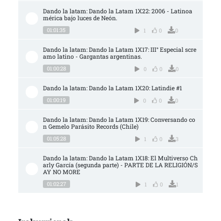
Dando la latam: Dando la Latam 1X22: 2006 - Latinoa
mérica bajo luces de Neón.
01:01:35
1
0
0
Dando la latam: Dando la Latam 1X17: III° Especial scre
amo latino - Gargantas argentinas.
01:00:28
0
0
0
Dando la latam: Dando la Latam 1X20: Latindie #1
01:00:19
0
0
0
Dando la latam: Dando la Latam 1X19: Conversando co
n Gemelo Parásito Records (Chile)
01:05:28
1
0
3
Dando la latam: Dando la Latam 1X18: El Multiverso Ch
arly García (segunda parte) - PARTE DE LA RELIGIÓN/S
AY NO MORE
01:02:27
1
0
1