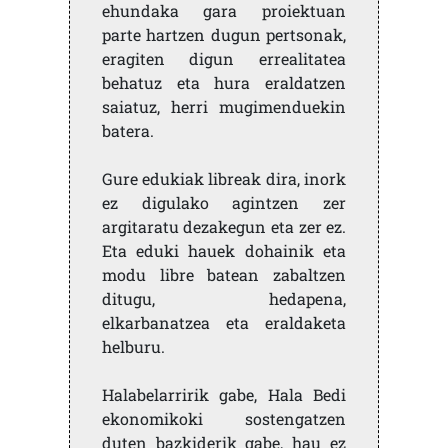
ehundaka gara proiektuan
parte hartzen dugun pertsonak,
eragiten digun errealitatea
behatuz eta hura eraldatzen
saiatuz, herri mugimenduekin
batera.
Gure edukiak libreak dira, inork
ez digulako agintzen zer
argitaratu dezakegun eta zer ez.
Eta eduki hauek dohainik eta
modu libre batean zabaltzen
ditugu, hedapena,
elkarbanatzea eta eraldaketa
helburu.
Halabelarririk gabe, Hala Bedi
ekonomikoki sostengatzen
duten bazkiderik gabe, hau ez