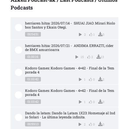
Podcasts
herriaren hitza: 2026/07/14 -  SHUAI JIAO: Mirari Riolo
bos Santos y Ekain Otegi.
00:54:51
2
1
0
herriaren hitza: 2026/07/21 -  ANDIMA ERRAZTI, rider 
de BMX amurrioarra
01:00:16
15
2
13
Kodoro Games: Kodoro Games - 4×42 - Final de la Tem
porada 4
01:03:42
1
0
2
Kodoro Games: Kodoro Games - 4×42 - Final de la Tem
porada 4
01:03:42
1
0
0
Dando la latam: Dando la Latam 1X23: Homenaje al Ind
io Solari - La última leyenda infinita.
00:59:13
2
0
0