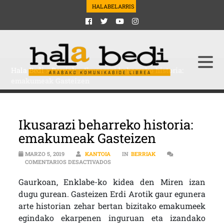
HALABELARRIS
Hala Bedi
>
Berriak
>
Ikusarazi beharreko historia:
emakumeak Gasteizen
Ikusarazi beharreko historia:
emakumeak Gasteizen
MARZO 5, 2019
KANTOIA
IN
BERRIAK
EN IKUSARAZI BEHARREKO HISTORIA: 
COMENTARIOS DESACTIVADOS
Gaurkoan, Enklabe-ko kidea den Miren izan
dugu gurean. Gasteizen Erdi Arotik gaur egunera
arte historian zehar bertan bizitako emakumeek
egindako ekarpenen inguruan eta izandako