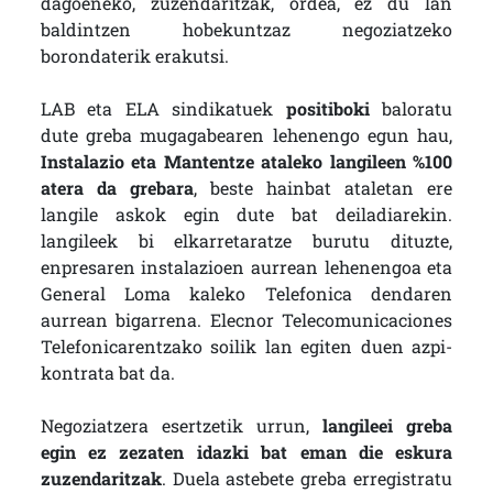
dagoeneko, zuzendaritzak, ordea, ez du lan
baldintzen hobekuntzaz negoziatzeko
borondaterik erakutsi.
LAB eta ELA sindikatuek
positiboki
baloratu
dute greba mugagabearen lehenengo egun hau,
Instalazio eta Mantentze ataleko langileen %100
atera da grebara
, beste hainbat ataletan ere
langile askok egin dute bat deiladiarekin.
langileek bi elkarretaratze burutu dituzte,
enpresaren instalazioen aurrean lehenengoa eta
General Loma kaleko Telefonica dendaren
aurrean bigarrena. Elecnor Telecomunicaciones
Telefonicarentzako soilik lan egiten duen azpi-
kontrata bat da.
Negoziatzera esertzetik urrun,
langileei greba
egin ez zezaten idazki bat eman die eskura
zuzendaritzak
. Duela astebete greba erregistratu