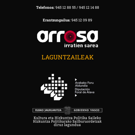
Telefonoa:
945 12 88 55 / 945 12 14 88
Erantzungailua:
945 12 09 89
LAGUNTZAILEAK