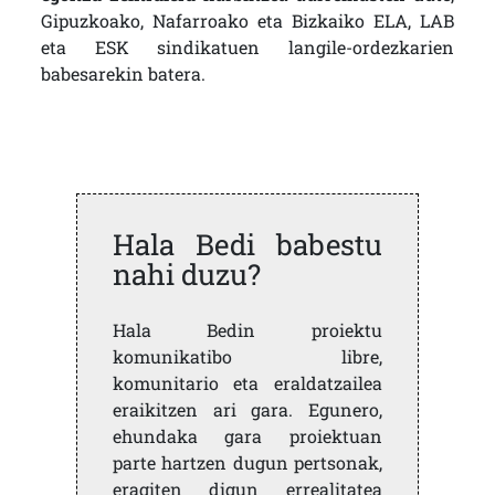
Gipuzkoako, Nafarroako eta Bizkaiko ELA, LAB
eta ESK sindikatuen langile-ordezkarien
babesarekin batera.
Hala Bedi babestu
nahi duzu?
Hala Bedin proiektu
komunikatibo libre,
komunitario eta eraldatzailea
eraikitzen ari gara. Egunero,
ehundaka gara proiektuan
parte hartzen dugun pertsonak,
eragiten digun errealitatea