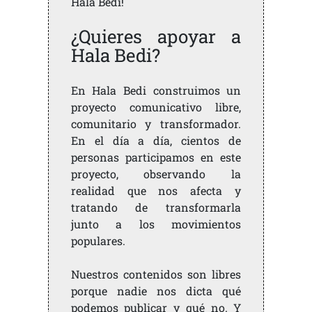
Hala Bedi!
¿Quieres apoyar a
Hala Bedi?
En Hala Bedi construimos un
proyecto comunicativo libre,
comunitario y transformador.
En el día a día, cientos de
personas participamos en este
proyecto, observando la
realidad que nos afecta y
tratando de transformarla
junto a los movimientos
populares.
Nuestros contenidos son libres
porque nadie nos dicta qué
podemos publicar y qué no. Y