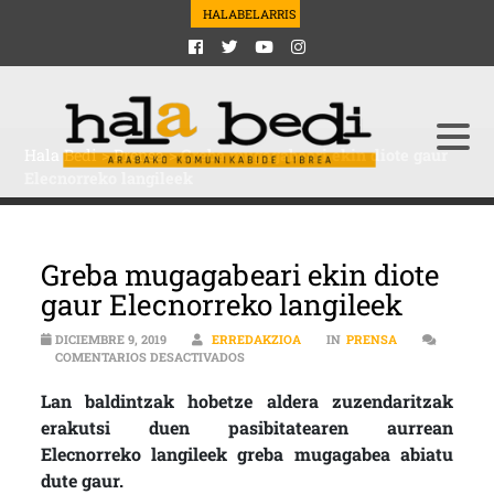
HALABELARRIS
Hala Bedi
>
Prensa
>
Greba mugagabeari ekin diote gaur
Elecnorreko langileek
Greba mugagabeari ekin diote
gaur Elecnorreko langileek
DICIEMBRE 9, 2019
ERREDAKZIOA
IN
PRENSA
EN GREBA MUGAGABEARI EKIN DIOTE G
COMENTARIOS DESACTIVADOS
Lan baldintzak hobetze aldera zuzendaritzak
erakutsi duen pasibitatearen aurrean
Elecnorreko langileek greba mugagabea abiatu
dute gaur.