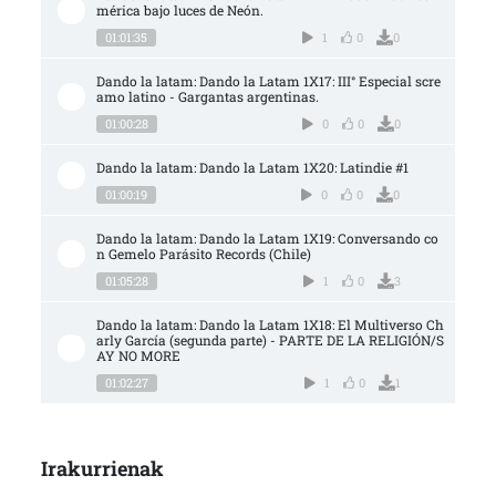
mérica bajo luces de Neón.
01:01:35
1
0
0
Dando la latam: Dando la Latam 1X17: III° Especial scre
amo latino - Gargantas argentinas.
01:00:28
0
0
0
Dando la latam: Dando la Latam 1X20: Latindie #1
01:00:19
0
0
0
Dando la latam: Dando la Latam 1X19: Conversando co
n Gemelo Parásito Records (Chile)
01:05:28
1
0
3
Dando la latam: Dando la Latam 1X18: El Multiverso Ch
arly García (segunda parte) - PARTE DE LA RELIGIÓN/S
AY NO MORE
01:02:27
1
0
1
Irakurrienak