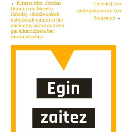
←
Kimetz Mtz. Jordan
Ciencia | Las
(Ramiro de Maeztu
matemáticas de Los
Eskola): «Ikasle askok
Simpsons
→
azterketak gainditu bai
euskaraz, baina ez ziren
gai elkarrizketa bat
mantentzeko»