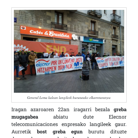
General Loma kalean langileek burututako elkarretaratzea
Iragan azaroaren 22an iragarri bezala
greba
mugagabea
abiatu dute Elecnor
telecomunicaciones enpresako langileek gaur.
Aurretik
bost greba egun
burutu dituzte