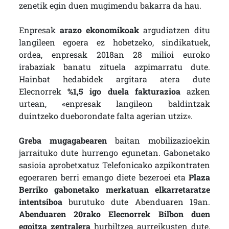
zenetik egin duen mugimendu bakarra da hau.
Enpresak
arazo ekonomikoak
argudiatzen ditu
langileen egoera ez hobetzeko, sindikatuek,
ordea, enpresak 2018an 28 milioi euroko
irabaziak banatu zituela azpimarratu dute.
Hainbat hedabidek argitara atera dute
Elecnorrek
%1,5 igo duela fakturazioa
azken
urtean, «enpresak langileon baldintzak
duintzeko dueborondate falta agerian utziz».
Greba mugagabearen
baitan mobilizazioekin
jarraituko dute hurrengo egunetan. Gabonetako
sasioia aprobetxatuz Telefonicako azpikontraten
egoeraren berri emango diete bezeroei eta
Plaza
Berriko gabonetako merkatuan elkarretaratze
intentsiboa
burutuko dute Abenduaren 19an.
Abenduaren 20rako Elecnorrek Bilbon duen
egoitza zentralera
hurbiltzea aurreikusten dute,