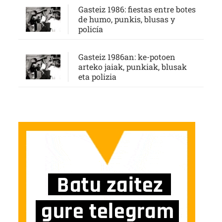
Gasteiz 1986: fiestas entre botes
de humo, punkis, blusas y
policía
Gasteiz 1986an: ke-potoen
arteko jaiak, punkiak, blusak
eta polizia