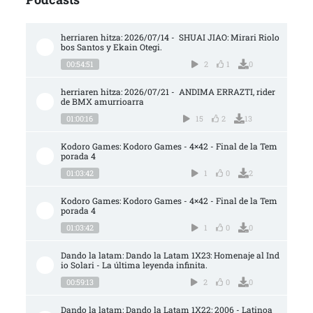
herriaren hitza: 2026/07/14 -  SHUAI JIAO: Mirari Riolo
bos Santos y Ekain Otegi.
00:54:51
2
1
0
herriaren hitza: 2026/07/21 -  ANDIMA ERRAZTI, rider 
de BMX amurrioarra
01:00:16
15
2
13
Kodoro Games: Kodoro Games - 4×42 - Final de la Tem
porada 4
01:03:42
1
0
2
Kodoro Games: Kodoro Games - 4×42 - Final de la Tem
porada 4
01:03:42
1
0
0
Dando la latam: Dando la Latam 1X23: Homenaje al Ind
io Solari - La última leyenda infinita.
00:59:13
2
0
0
Dando la latam: Dando la Latam 1X22: 2006 - Latinoa