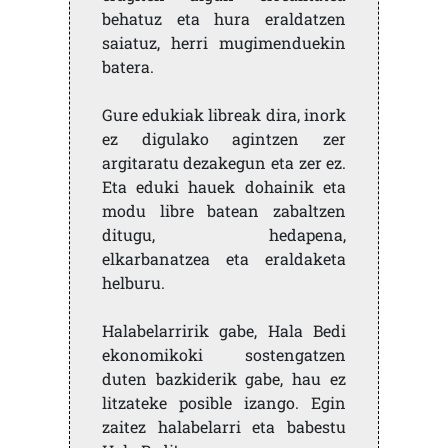
behatuz eta hura eraldatzen
saiatuz, herri mugimenduekin
batera.
Gure edukiak libreak dira, inork
ez digulako agintzen zer
argitaratu dezakegun eta zer ez.
Eta eduki hauek dohainik eta
modu libre batean zabaltzen
ditugu, hedapena,
elkarbanatzea eta eraldaketa
helburu.
Halabelarririk gabe, Hala Bedi
ekonomikoki sostengatzen
duten bazkiderik gabe, hau ez
litzateke posible izango. Egin
zaitez halabelarri eta babestu