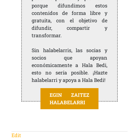
porque difundimos estos
contenidos de forma libre y
gratuita, con el objetivo de
difundir, compartir y
transformar.
Sin halabelarris, las socias y
socios que apoyan
económicamente a Hala Bedi,
esto no sería posible. ¡Hazte
halabelarri y apoya a Hala Bedi!
EGIN ZAITEZ
HALABELARRI
Edit