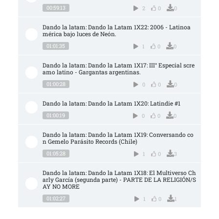
00:59:13
2
0
0
Dando la latam: Dando la Latam 1X22: 2006 - Latinoa
mérica bajo luces de Neón.
01:01:35
1
0
0
Dando la latam: Dando la Latam 1X17: III° Especial scre
amo latino - Gargantas argentinas.
01:00:28
0
0
0
Dando la latam: Dando la Latam 1X20: Latindie #1
01:00:19
0
0
0
Dando la latam: Dando la Latam 1X19: Conversando co
n Gemelo Parásito Records (Chile)
01:05:28
1
0
3
Dando la latam: Dando la Latam 1X18: El Multiverso Ch
arly García (segunda parte) - PARTE DE LA RELIGIÓN/S
AY NO MORE
01:02:27
1
0
1