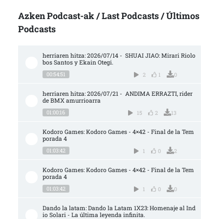
Azken Podcast-ak / Last Podcasts / Últimos
Podcasts
herriaren hitza: 2026/07/14 -  SHUAI JIAO: Mirari Riolo
bos Santos y Ekain Otegi.
00:54:51
2
1
0
herriaren hitza: 2026/07/21 -  ANDIMA ERRAZTI, rider 
de BMX amurrioarra
01:00:16
15
2
13
Kodoro Games: Kodoro Games - 4×42 - Final de la Tem
porada 4
01:03:42
1
0
2
Kodoro Games: Kodoro Games - 4×42 - Final de la Tem
porada 4
01:03:42
1
0
0
Dando la latam: Dando la Latam 1X23: Homenaje al Ind
io Solari - La última leyenda infinita.