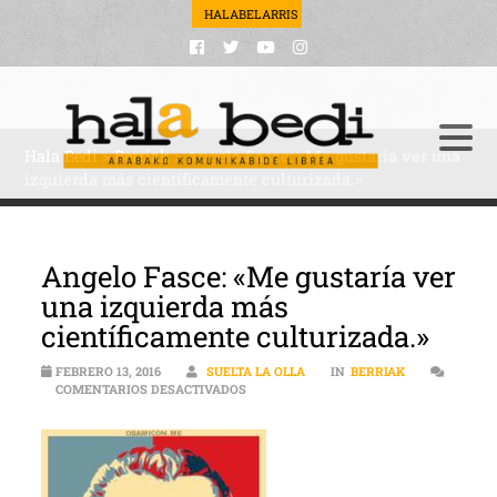
HALABELARRIS
Hala Bedi
>
Berriak
>
Angelo Fasce: «Me gustaría ver una
izquierda más científicamente culturizada.»
Angelo Fasce: «Me gustaría ver
una izquierda más
científicamente culturizada.»
FEBRERO 13, 2016
SUELTA LA OLLA
IN
BERRIAK
EN ANGELO FASCE: «ME GUSTARÍA VER 
COMENTARIOS DESACTIVADOS