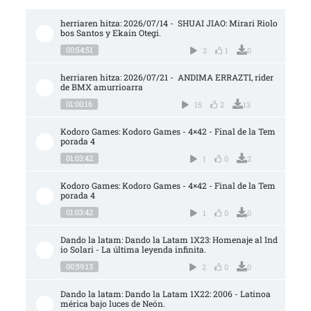
herriaren hitza: 2026/07/14 -  SHUAI JIAO: Mirari Riolo
bos Santos y Ekain Otegi.
00:54:51
2
1
0
herriaren hitza: 2026/07/21 -  ANDIMA ERRAZTI, rider 
de BMX amurrioarra
01:00:16
15
2
13
Kodoro Games: Kodoro Games - 4×42 - Final de la Tem
porada 4
01:03:42
1
0
2
Kodoro Games: Kodoro Games - 4×42 - Final de la Tem
porada 4
01:03:42
1
0
0
Dando la latam: Dando la Latam 1X23: Homenaje al Ind
io Solari - La última leyenda infinita.
00:59:13
2
0
0
Dando la latam: Dando la Latam 1X22: 2006 - Latinoa
mérica bajo luces de Neón.