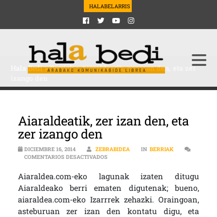
HALABELARRIS
Hala Bedi
>
Berriak
>
Aiaraldeatik, zer izan den, eta zer
izango den
Aiaraldeatik, zer izan den, eta
zer izango den
DICIEMBRE 16, 2014
ZEBRABIDEA
IN
BERRIAK
EN AIARALDEATIK, ZER IZAN DEN, ETA 
COMENTARIOS DESACTIVADOS
Aiaraldea.com-eko lagunak izaten ditugu
Aiaraldeako berri ematen digutenak; bueno,
aiaraldea.com-eko Izarrrek zehazki. Oraingoan,
asteburuan zer izan den kontatu digu, eta