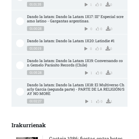
01:01:35
1
0
0
Dando la latam: Dando la Latam 1X17: III° Especial scre
amo latino - Gargantas argentinas.
01:00:28
0
0
0
Dando la latam: Dando la Latam 1X20: Latindie #1
01:00:19
0
0
0
Dando la latam: Dando la Latam 1X19: Conversando co
n Gemelo Parásito Records (Chile)
01:05:28
1
0
3
Dando la latam: Dando la Latam 1X18: El Multiverso Ch
arly García (segunda parte) - PARTE DE LA RELIGIÓN/S
AY NO MORE
01:02:27
1
0
1
Irakurrienak
Gasteiz 1986: fiestas entre botes