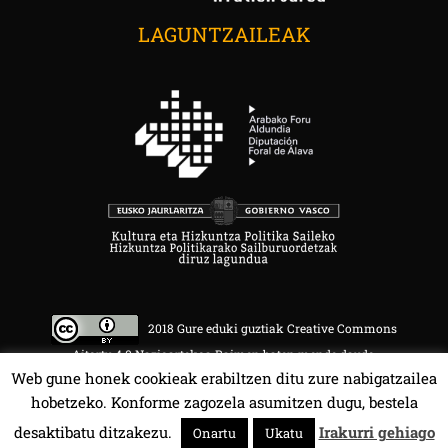
LAGUNTZAILEAK
2018 Gure eduki guztiak Creative Commons
Aitortu 4.0 Nazioartekoa Baimen baten mende daude.
Web gune honek cookieak erabiltzen ditu zure nabigatzailea
hobetzeko. Konforme zagozela asumitzen dugu, bestela
desaktibatu ditzakezu.
Irakurri gehiago
Onartu
Ukatu
HALA BEDI BAT 107.4 MHz.