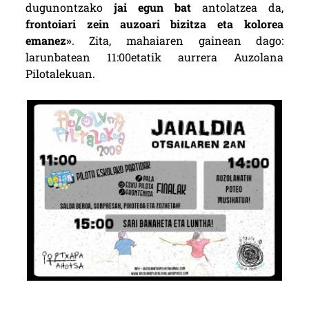
dugunontzako
jai egun bat
antolatzea da,
frontoiari zein auzoari bizitza eta kolorea
emanez»
. Zita, mahaiaren gainean dago:
larunbatean 11:00etatik aurrera Auzolana
Pilotalekuan.