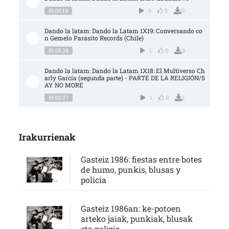
01:00:19
0
0
0
Dando la latam: Dando la Latam 1X19: Conversando co
n Gemelo Parásito Records (Chile)
01:05:28
1
0
3
Dando la latam: Dando la Latam 1X18: El Multiverso Ch
arly García (segunda parte) - PARTE DE LA RELIGIÓN/S
AY NO MORE
01:02:27
1
0
1
Irakurrienak
Gasteiz 1986: fiestas entre botes
de humo, punkis, blusas y
policía
Gasteiz 1986an: ke-potoen
arteko jaiak, punkiak, blusak
eta polizia