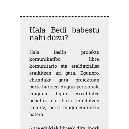
Hala Bedi babestu
nahi duzu?
Hala Bedin proiektu
komunikatibo libre,
komunitario eta eraldatzailea
eraikitzen ari gara. Egunero,
ehundaka gara proiektuan
parte hartzen dugun pertsonak,
eragiten digun errealitatea
behatuz eta hura eraldatzen
saiatuz, herri mugimenduekin
batera.
Gure edukiak libreak dira, inork