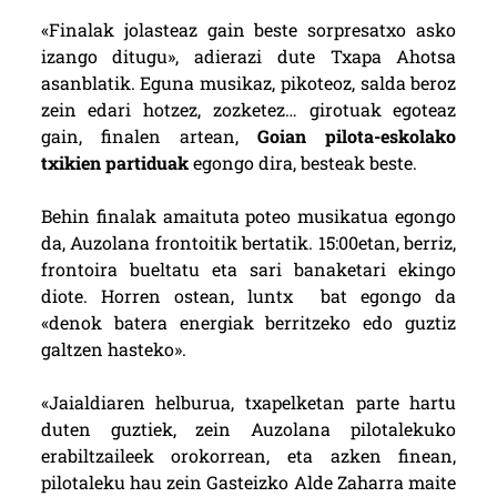
«Finalak jolasteaz gain beste sorpresatxo asko
izango ditugu», adierazi dute Txapa Ahotsa
asanblatik. Eguna musikaz, pikoteoz, salda beroz
zein edari hotzez, zozketez… girotuak egoteaz
gain, finalen artean,
Goian pilota-eskolako
txikien partiduak
egongo dira, besteak beste.
Behin finalak amaituta poteo musikatua egongo
da, Auzolana frontoitik bertatik. 15:00etan, berriz,
frontoira bueltatu eta sari banaketari ekingo
diote. Horren ostean, luntx bat egongo da
«denok batera energiak berritzeko edo guztiz
galtzen hasteko».
«Jaialdiaren helburua, txapelketan parte hartu
duten guztiek, zein Auzolana pilotalekuko
erabiltzaileek orokorrean, eta azken finean,
pilotaleku hau zein Gasteizko Alde Zaharra maite