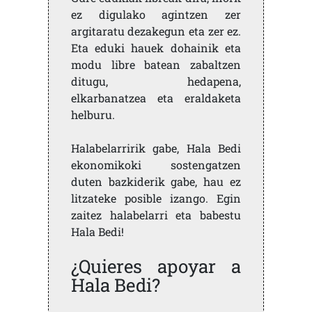
ez digulako agintzen zer
argitaratu dezakegun eta zer ez.
Eta eduki hauek dohainik eta
modu libre batean zabaltzen
ditugu, hedapena,
elkarbanatzea eta eraldaketa
helburu.
Halabelarririk gabe, Hala Bedi
ekonomikoki sostengatzen
duten bazkiderik gabe, hau ez
litzateke posible izango. Egin
zaitez halabelarri eta babestu
Hala Bedi!
¿Quieres apoyar a
Hala Bedi?