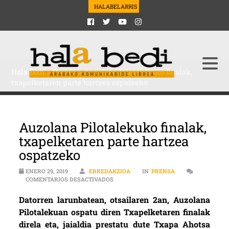
HALABELARRIS
Hala Bedi
>
Prensa
>
Auzolana Pilotalekuko finalak,
txapelketaren parte hartzea ospatzeko
Auzolana Pilotalekuko finalak,
txapelketaren parte hartzea
ospatzeko
ENERO 29, 2019
ERREDAKZIOA
IN
PRENSA
EN AUZOLANA PILOTALEKUKO FINALAK,
COMENTARIOS DESACTIVADOS
Datorren larunbatean, otsailaren 2an, Auzolana
Pilotalekuan ospatu diren Txapelketaren finalak
direla eta, jaialdia prestatu dute Txapa Ahotsa