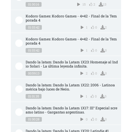
01:00:16
15
2
13
Kodoro Games: Kodoro Games - 4×42 - Final de la Tem
porada 4
01:03:42
1
0
2
Kodoro Games: Kodoro Games - 4×42 - Final de la Tem
porada 4
01:03:42
1
0
0
Dando la latam: Dando la Latam 1X23: Homenaje al Ind
io Solari - La última leyenda infinita.
00:59:13
2
0
0
Dando la latam: Dando la Latam 1X22: 2006 - Latinoa
mérica bajo luces de Neón.
01:01:35
1
0
0
Dando la latam: Dando la Latam 1X17: III° Especial scre
amo latino - Gargantas argentinas.
01:00:28
0
0
0
Dando la latam: Dando la Latam 1X20: Latindie #1