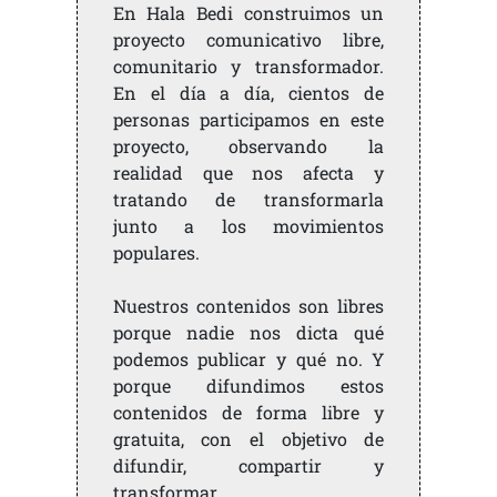
En Hala Bedi construimos un
proyecto comunicativo libre,
comunitario y transformador.
En el día a día, cientos de
personas participamos en este
proyecto, observando la
realidad que nos afecta y
tratando de transformarla
junto a los movimientos
populares.
Nuestros contenidos son libres
porque nadie nos dicta qué
podemos publicar y qué no. Y
porque difundimos estos
contenidos de forma libre y
gratuita, con el objetivo de
difundir, compartir y
transformar.