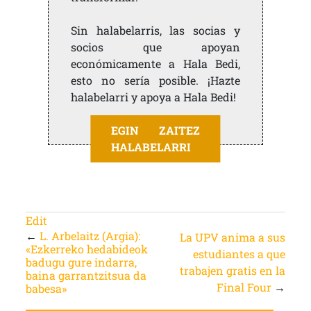
Sin halabelarris, las socias y
socios que apoyan
económicamente a Hala Bedi,
esto no sería posible. ¡Hazte
halabelarri y apoya a Hala Bedi!
EGIN ZAITEZ
HALABELARRI
Edit
←
L. Arbelaitz (Argia):
La UPV anima a sus
«Ezkerreko hedabideok
estudiantes a que
badugu gure indarra,
trabajen gratis en la
baina garrantzitsua da
Final Four
→
babesa»