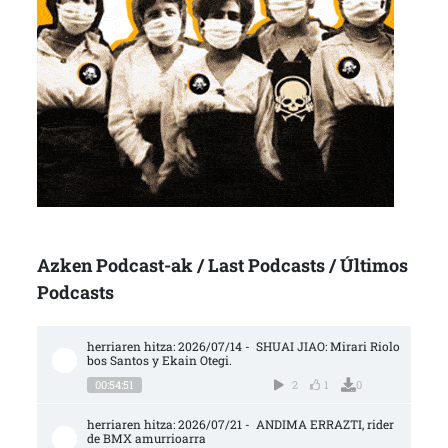
Azken Podcast-ak / Last Podcasts / Últimos
Podcasts
herriaren hitza: 2026/07/14 -  SHUAI JIAO: Mirari Riolo
bos Santos y Ekain Otegi.
00:54:51
2
1
0
herriaren hitza: 2026/07/21 -  ANDIMA ERRAZTI, rider 
de BMX amurrioarra