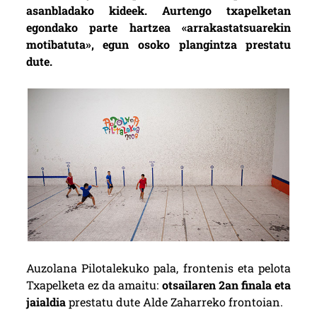
asanbladako kideek. Aurtengo txapelketan
egondako parte hartzea «arrakastatsuarekin
motibatuta», egun osoko plangintza prestatu
dute.
Auzolana Pilotalekuko pala, frontenis eta pelota
Txapelketa ez da amaitu:
otsailaren 2an finala eta
jaialdia
prestatu dute Alde Zaharreko frontoian.