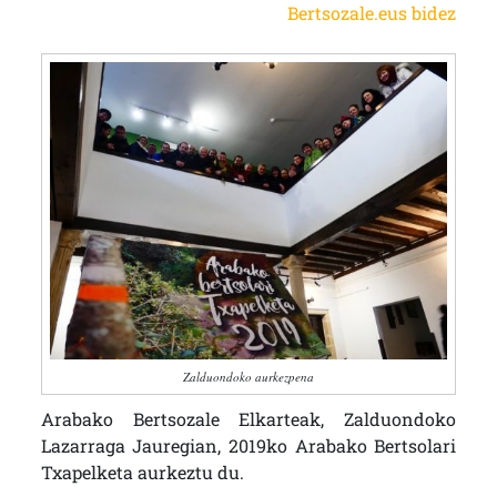
Bertsozale.eus bidez
Zalduondoko aurkezpena
Arabako Bertsozale Elkarteak, Zalduondoko
Lazarraga Jauregian, 2019ko Arabako Bertsolari
Txapelketa aurkeztu du.