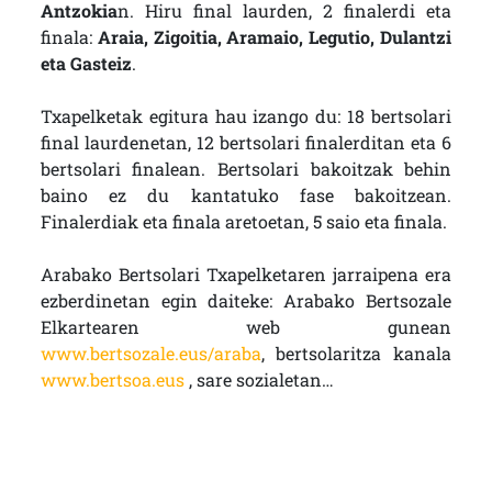
Antzokia
n. Hiru final laurden, 2 finalerdi eta
finala:
Araia, Zigoitia, Aramaio, Legutio, Dulantzi
eta Gasteiz
.
Txapelketak egitura hau izango du: 18 bertsolari
final laurdenetan, 12 bertsolari finalerditan eta 6
bertsolari finalean. Bertsolari bakoitzak behin
baino ez du kantatuko fase bakoitzean.
Finalerdiak eta finala aretoetan, 5 saio eta finala.
Arabako Bertsolari Txapelketaren jarraipena era
ezberdinetan egin daiteke: Arabako Bertsozale
Elkartearen web gunean
www.bertsozale.eus/araba
, bertsolaritza kanala
www.bertsoa.eus
, sare sozialetan…