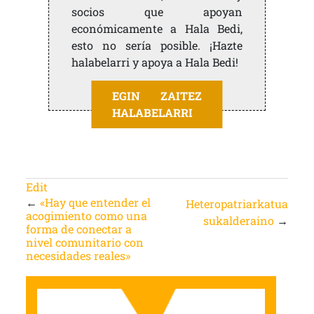
socios que apoyan
económicamente a Hala Bedi,
esto no sería posible. ¡Hazte
halabelarri y apoya a Hala Bedi!
EGIN ZAITEZ
HALABELARRI
Edit
←
«Hay que entender el
Heteropatriarkatua
acogimiento como una
sukalderaino
→
forma de conectar a
nivel comunitario con
necesidades reales»