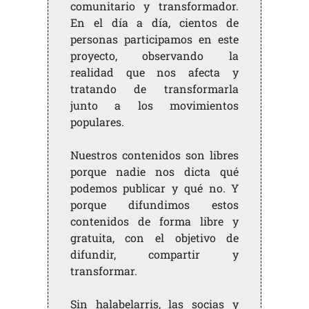
comunitario y transformador.
En el día a día, cientos de
personas participamos en este
proyecto, observando la
realidad que nos afecta y
tratando de transformarla
junto a los movimientos
populares.
Nuestros contenidos son libres
porque nadie nos dicta qué
podemos publicar y qué no. Y
porque difundimos estos
contenidos de forma libre y
gratuita, con el objetivo de
difundir, compartir y
transformar.
Sin halabelarris, las socias y