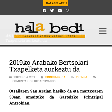
HALABELARRIS
Hala Bedi
>
Prensa
>
2019ko Arabako Bertsolari
Txapelketa aurkeztu da
2019ko Arabako Bertsolari
Txapelketa aurkeztu da
FEBRERO 4, 2019
ERREDAKZIOA
IN
PRENSA
EN 2019KO ARABAKO BERTSOLARI TXAP
COMENTARIOS DESACTIVADOS
Otsailaren 9an Araian hasiko da eta martxoaren
30ean amaituko da Gasteizko Printzipal
Antzokian.