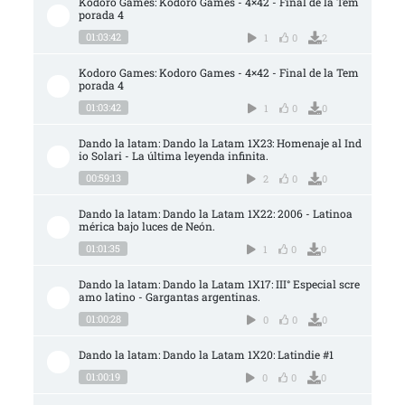
Kodoro Games: Kodoro Games - 4×42 - Final de la Tem
porada 4
01:03:42
1
0
2
Kodoro Games: Kodoro Games - 4×42 - Final de la Tem
porada 4
01:03:42
1
0
0
Dando la latam: Dando la Latam 1X23: Homenaje al Ind
io Solari - La última leyenda infinita.
00:59:13
2
0
0
Dando la latam: Dando la Latam 1X22: 2006 - Latinoa
mérica bajo luces de Neón.
01:01:35
1
0
0
Dando la latam: Dando la Latam 1X17: III° Especial scre
amo latino - Gargantas argentinas.
01:00:28
0
0
0
Dando la latam: Dando la Latam 1X20: Latindie #1
01:00:19
0
0
0