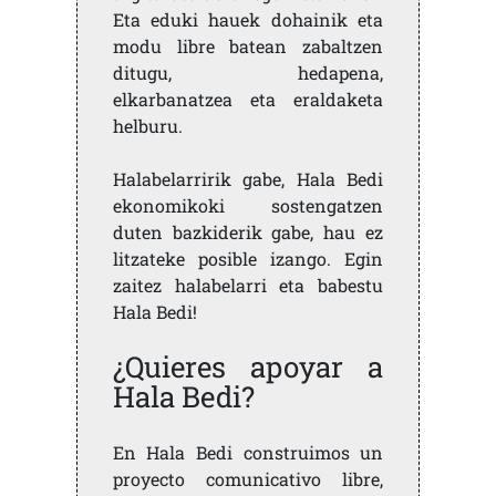
Eta eduki hauek dohainik eta
modu libre batean zabaltzen
ditugu, hedapena,
elkarbanatzea eta eraldaketa
helburu.
Halabelarririk gabe, Hala Bedi
ekonomikoki sostengatzen
duten bazkiderik gabe, hau ez
litzateke posible izango. Egin
zaitez halabelarri eta babestu
Hala Bedi!
¿Quieres apoyar a
Hala Bedi?
En Hala Bedi construimos un
proyecto comunicativo libre,