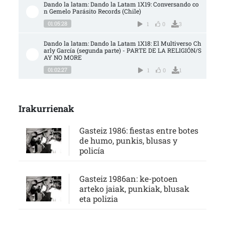
Dando la latam: Dando la Latam 1X19: Conversando co
n Gemelo Parásito Records (Chile)
01:05:28
1
0
3
Dando la latam: Dando la Latam 1X18: El Multiverso Ch
arly García (segunda parte) - PARTE DE LA RELIGIÓN/S
AY NO MORE
01:02:27
1
0
1
Irakurrienak
Gasteiz 1986: fiestas entre botes
de humo, punkis, blusas y
policía
Gasteiz 1986an: ke-potoen
arteko jaiak, punkiak, blusak
eta polizia