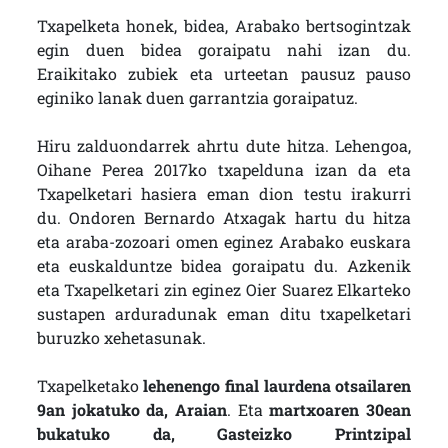
Txapelketa honek, bidea, Arabako bertsogintzak
egin duen bidea goraipatu nahi izan du.
Eraikitako zubiek eta urteetan pausuz pauso
eginiko lanak duen garrantzia goraipatuz.
Hiru zalduondarrek ahrtu dute hitza. Lehengoa,
Oihane Perea 2017ko txapelduna izan da eta
Txapelketari hasiera eman dion testu irakurri
du. Ondoren Bernardo Atxagak hartu du hitza
eta araba-zozoari omen eginez Arabako euskara
eta euskalduntze bidea goraipatu du. Azkenik
eta Txapelketari zin eginez Oier Suarez Elkarteko
sustapen arduradunak eman ditu txapelketari
buruzko xehetasunak.
Txapelketako
lehenengo final laurdena otsailaren
9an jokatuko da, Araian
. Eta
martxoaren 30ean
bukatuko da, Gasteizko Printzipal