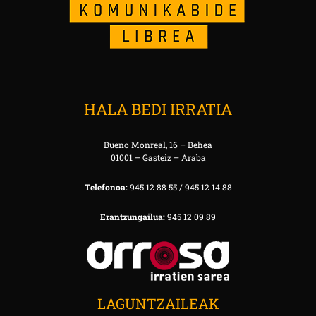
HALA BEDI IRRATIA
Bueno Monreal, 16 – Behea
01001 – Gasteiz – Araba
Telefonoa:
945 12 88 55 / 945 12 14 88
Erantzungailua:
945 12 09 89
LAGUNTZAILEAK