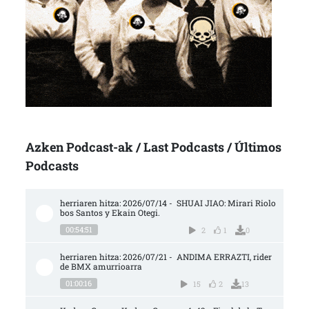
Azken Podcast-ak / Last Podcasts / Últimos
Podcasts
herriaren hitza: 2026/07/14 -  SHUAI JIAO: Mirari Riolo
bos Santos y Ekain Otegi.
00:54:51
2
1
0
herriaren hitza: 2026/07/21 -  ANDIMA ERRAZTI, rider 
de BMX amurrioarra
01:00:16
15
2
13