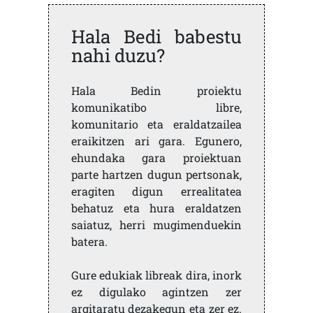
Hala Bedi babestu
nahi duzu?
Hala Bedin proiektu
komunikatibo libre,
komunitario eta eraldatzailea
eraikitzen ari gara. Egunero,
ehundaka gara proiektuan
parte hartzen dugun pertsonak,
eragiten digun errealitatea
behatuz eta hura eraldatzen
saiatuz, herri mugimenduekin
batera.
Gure edukiak libreak dira, inork
ez digulako agintzen zer
argitaratu dezakegun eta zer ez.