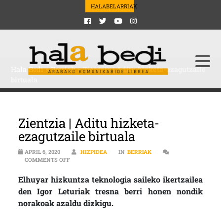
HALABELARRIAK
Hala Bedi
>
Berriak
>
Zientzia | Aditu hizketa-ezagutzaile
birtuala
Zientzia | Aditu hizketa-
ezagutzaile birtuala
APRIL 6, 2020
HIZPIDEA
IN
BERRIAK
ON ZIENTZIA | ADITU HIZKETA-EZAGUTZAILE BIRTUALA
COMMENTS OFF
Elhuyar hizkuntza teknologia saileko ikertzailea
den Igor Leturiak tresna berri honen nondik
norakoak azaldu dizkigu.