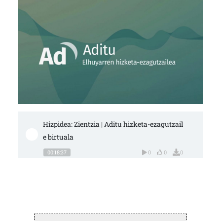
Hizpidea: Zientzia | Aditu hizketa-ezagutzail
e birtuala
00:18:37
0
0
0