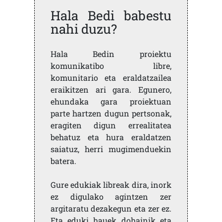
Hala Bedi babestu
nahi duzu?
Hala Bedin proiektu
komunikatibo libre,
komunitario eta eraldatzailea
eraikitzen ari gara. Egunero,
ehundaka gara proiektuan
parte hartzen dugun pertsonak,
eragiten digun errealitatea
behatuz eta hura eraldatzen
saiatuz, herri mugimenduekin
batera.
Gure edukiak libreak dira, inork
ez digulako agintzen zer
argitaratu dezakegun eta zer ez.
Eta eduki hauek dohainik eta