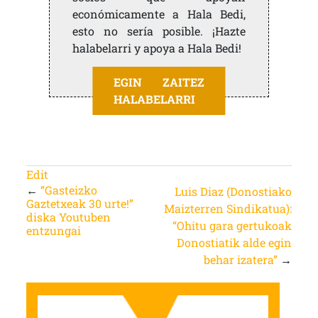
económicamente a Hala Bedi,
esto no sería posible. ¡Hazte
halabelarri y apoya a Hala Bedi!
EGIN ZAITEZ
HALABELARRI
Edit
←
“Gasteizko
Luis Diaz (Donostiako
Gaztetxeak 30 urte!”
Maizterren Sindikatua):
diska Youtuben
“Ohitu gara gertukoak
entzungai
Donostiatik alde egin
behar izatera”
→