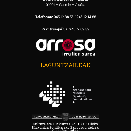
01001 – Gasteiz – Araba
Telefonoa:
945 12 88 55 / 945 12 14 88
Erantzungailua:
945 12 09 89
LAGUNTZAILEAK