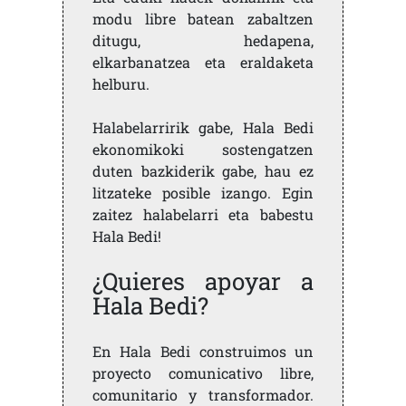
modu libre batean zabaltzen
ditugu, hedapena,
elkarbanatzea eta eraldaketa
helburu.
Halabelarririk gabe, Hala Bedi
ekonomikoki sostengatzen
duten bazkiderik gabe, hau ez
litzateke posible izango. Egin
zaitez halabelarri eta babestu
Hala Bedi!
¿Quieres apoyar a
Hala Bedi?
En Hala Bedi construimos un
proyecto comunicativo libre,
comunitario y transformador.