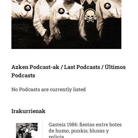
Azken Podcast-ak / Last Podcasts / Últimos
Podcasts
No Podcasts are currently listed
Irakurrienak
Gasteiz 1986: fiestas entre botes
de humo, punkis, blusas y
policía