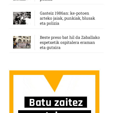
Gasteiz 1986an: ke-potoen
arteko jaiak, punkiak, blusak
eta polizia
Beste preso bat hil da Zaballako
espetxetik ospitalera eraman
eta gutxira