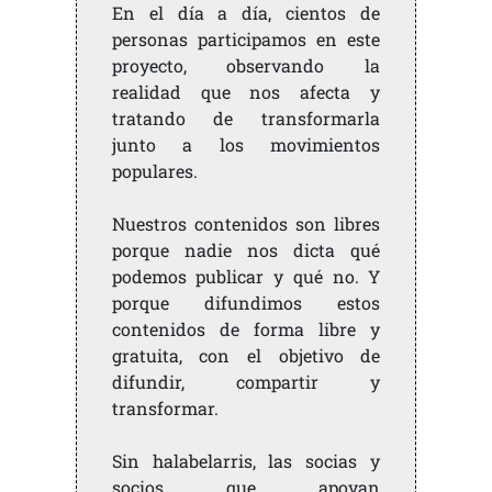
En el día a día, cientos de
personas participamos en este
proyecto, observando la
realidad que nos afecta y
tratando de transformarla
junto a los movimientos
populares.
Nuestros contenidos son libres
porque nadie nos dicta qué
podemos publicar y qué no. Y
porque difundimos estos
contenidos de forma libre y
gratuita, con el objetivo de
difundir, compartir y
transformar.
Sin halabelarris, las socias y
socios que apoyan