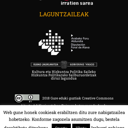
LAGUNTZAILEAK
2018 Gure eduki guztiak Creative Commons
Aitortu 4.0 Nazioartekoa Baimen baten mende daude.
Web gune honek cookieak erabiltzen ditu zure nabigatzailea
hobetzeko. Konforme zagozela asumitzen dugu, bestela
desaktibatu ditzakezu.
Irakurri gehiago