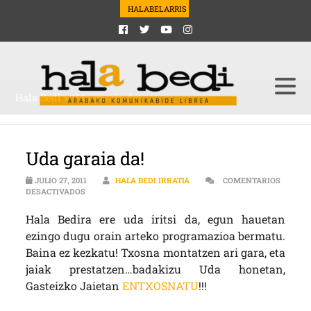
HALABELARRIS
Hala Bedi
>
Uda garaia da!
Uda garaia da!
JULIO 27, 2011
HALA BEDI IRRATIA
COMENTARIOS
EN UDA GARAIA DA!
DESACTIVADOS
Hala Bedira ere uda iritsi da, egun hauetan
ezingo dugu orain arteko programazioa bermatu.
Baina ez kezkatu! Txosna montatzen ari gara, eta
jaiak prestatzen…badakizu Uda honetan,
Gasteizko Jaietan
ENTXOSNATU
!!!