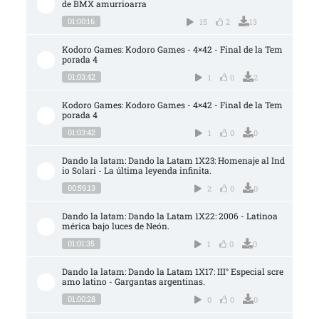
de BMX amurrioarra
01:00:16
15
2
13
Kodoro Games: Kodoro Games - 4×42 - Final de la Tem
porada 4
01:03:42
1
0
2
Kodoro Games: Kodoro Games - 4×42 - Final de la Tem
porada 4
01:03:42
1
0
0
Dando la latam: Dando la Latam 1X23: Homenaje al Ind
io Solari - La última leyenda infinita.
00:59:13
2
0
0
Dando la latam: Dando la Latam 1X22: 2006 - Latinoa
mérica bajo luces de Neón.
01:01:35
1
0
0
Dando la latam: Dando la Latam 1X17: III° Especial scre
amo latino - Gargantas argentinas.
01:00:28
0
0
0