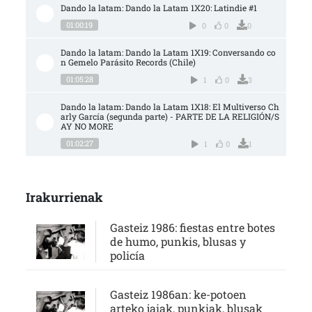
Dando la latam: Dando la Latam 1X20: Latindie #1
01:00:19
0
0
0
Dando la latam: Dando la Latam 1X19: Conversando co
n Gemelo Parásito Records (Chile)
01:05:28
1
0
3
Dando la latam: Dando la Latam 1X18: El Multiverso Ch
arly García (segunda parte) - PARTE DE LA RELIGIÓN/S
AY NO MORE
01:02:27
1
0
1
Irakurrienak
Gasteiz 1986: fiestas entre botes
de humo, punkis, blusas y
policía
Gasteiz 1986an: ke-potoen
arteko jaiak, punkiak, blusak