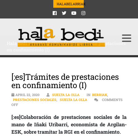
HALABELARRIAK
Hala Bedi
>
Suelta la olla
>
[:es]Trámites de prestaciones
en confinamiento (I)
[:es]Trámites de prestaciones
en confinamiento (I)
APRIL 22, 2020
SUELTA LA OLLA
IN
BERRIAK
,
PRESTACIONES SOCIALES
,
SUELTA LA OLLA
COMMENTS
ON [:ES]TRÁMITES DE PRESTACIONES EN CONFINAMIENTO (I)
OFF
[:es]Colaboración de prestaciones sociales de la
mano de Iñaki Uribarri, economista de Argilan-
ESK, sobre tramitar la RGI en el confinamiento.