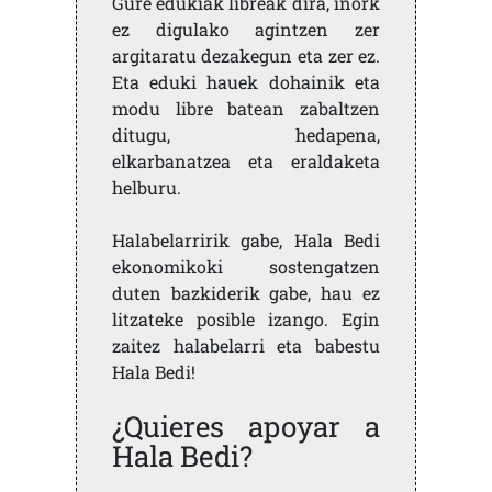
Gure edukiak libreak dira, inork
ez digulako agintzen zer
argitaratu dezakegun eta zer ez.
Eta eduki hauek dohainik eta
modu libre batean zabaltzen
ditugu, hedapena,
elkarbanatzea eta eraldaketa
helburu.
Halabelarririk gabe, Hala Bedi
ekonomikoki sostengatzen
duten bazkiderik gabe, hau ez
litzateke posible izango. Egin
zaitez halabelarri eta babestu
Hala Bedi!
¿Quieres apoyar a
Hala Bedi?